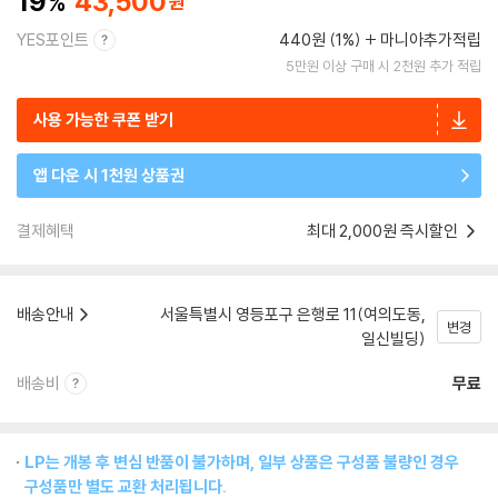
19
43,500
YES포인트
440원 (1%)
마니아추가적립
5만원 이상 구매 시 2천원 추가 적립
사용 가능한 쿠폰 받기
앱 다운 시 1천원 상품권
결제혜택
최대 2,000원 즉시할인
배송안내
서울특별시 영등포구 은행로 11(여의도동,
변경
일신빌딩)
배송비
무료
LP는 개봉 후 변심 반품이 불가하며, 일부 상품은 구성품 불량인 경우
구성품만 별도 교환 처리됩니다.