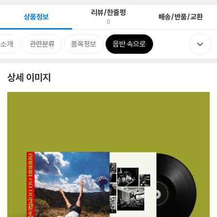
리뷰/한줄평
상품정보
배송/반품/교환
0
 소개
관련분류
품목정보
음반 속으로
상세 이미지