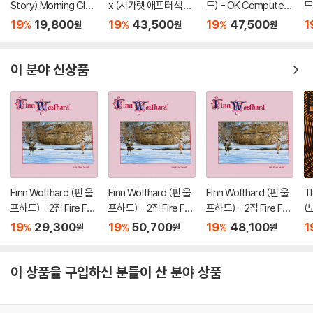
Story) Morning Glor
x (시가렛 애프터 섹스)
드) - OK Computer
드
y?
- 1집 Cigarettes Aft
[2LP]
O
19
19,800
19
43,500
19
47,500
1
%
%
%
원
원
원
er Sex [LP]
7
이 분야 신상품
Finn Wolfhard (핀 울
Finn Wolfhard (핀 울
Finn Wolfhard (핀 울
T
프하드) - 2집 Fire Fro
프하드) - 2집 Fire Fro
프하드) - 2집 Fire Fro
(
m The Hip
m The Hip [컬러 LP]
m The Hip [LP]
ol
19
29,300
19
50,700
19
48,100
1
%
%
%
원
원
원
B
yl
이 상품을 구입하신 분들이 산 분야 상품