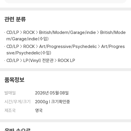
아래에 해당하는 경우는 불량이 아니므로 개봉 후 반품/교환이 불가합니
다.
관련 분류
1) 컬러 디스크는 웹 이미지와 실제 색상이 차이가 날 수 있습니다.
2) 컬러 디스크의 특성상 제작 공정시 앨범마다 색상 차이가 나는 경우도
CD/LP
ROCK
British/Modern/Garage/indie
British/Mode
있습니다.
rn/Garage/indie(수입)
3) 컬러 디스크는 제작 과정에서 다른 색상 염료가 섞여 얼룩과 번짐, 반점
CD/LP
ROCK
Art/Progressive/Psychedelic
Art/Progres
등이 발생할 수 있습니다.
sive/Psychedelic(수입)
CD/LP
LP(Vinyl) 전문관
ROCK LP
※ 반품/교환 안내
1) 불량으로 인한 반품/교환 요청 시에는 불량 확인을 위해 개봉 시의 동영
상을 요청할 수 있으며, 동영상이 없는 경우 반품/교환이 제한될 수 있습니
품목정보
다.
관련 사진과 동영상 및 재생 기기 모델명을 첨부하여 첨부하여 고객센터에
발매일
2026년 05월 08일
문의 바랍니다.
시간/무게/크기
2000g | 크기확인중
2) LP는 잦은 배송 과정에서 재킷에 손상이 발생할 가능성이 높고 재판매
가 어려우므로 신중한 구매를 부탁드립니다.
제조국
영국
음반 속으로