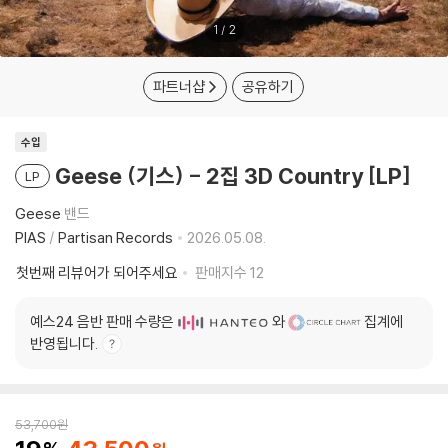
1
/
2
파트너샵
공유하기
수입
Geese (기스) - 2집 3D Country [LP]
LP
Geese
밴드
PIAS
/
Partisan Records
2026.05.08.
첫번째 리뷰어가 되어주세요
판매지수
12
예스24 음반 판매 수량은
와
집계에
반영됩니다.
53,700
원