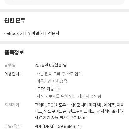
[따라하기] 테마 설치하기
logy) _연결 · Profile: h
[따라하기] 커뮤니티 플러그인 설치하기
단축키 설정
관련 분류
[따라하기] 단축키 설정하기
eBook
IT 모바일
IT 전문서
CHAPTER 04 노트 데이터 마이그레이션
임포터 플러그인
품목정보
[따라하기] 임포터 플러그인 설치하기
노션 데이터 가져오기
발행일
2026년 05월 01일
[따라하기] 노션 콘텐츠 내보내기
이용안내
배송 없이 구매 후 바로 읽기
[따라하기] 옵시디언으로 노션 파일 가져오기
이용기간 제한없음
CHAPTER 05 마크다운 문법 기초
TTS 가능
마크다운이란 무엇인가
저작권 보호를 위해 인쇄 기능 제공 안함
헤딩
지원기기
크레마, PC(윈도우 - 4K 모니터 미지원), 아이폰, 아이
텍스트 스타일
패드, 안드로이드폰, 안드로이드패드, 전자책단말기(저
리스트
사양 기기 사용 불가), PC(Mac)
블록
파일/용량
PDF(DRM) | 39.88MB