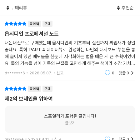
[따라하기] 옵시디언 다운로드받아 설치하기
하이라이터 플러그인
구매리뷰
추천순
[따라하기] 새 볼트 만들기
[따라하기] 하이라이트 색상 추가하고 적용하기
[따라하기] 노트 생성하기
[따라하기] 메뉴로 하이라이트 적용하기
종이책
구매
[따라하기] 폴더 생성과 관리하기
트랜슬레이트 플러그인
[따라하기] 새로운 폴더 구조 만들기
옵시디언 프로페셔널 노트
[따라하기] 번역 서비스를 위한 API 키 받기
[따라하기] 기본 폴더 지정하기
내돈내산으로 구매했는데 옵시디언의 기초부터 실전까지 짜임새가 정말
[따라하기] 트랜슬레이션 뷰로 번역 기능 사용하기
[따라하기] 연결된 모든 링크의 이름 자동 업데이트하기
좋네요. 특히 ‘PART 4 데이터뷰로 완성하는 나만의 대시보드’ 부분을 통
[따라하기] 트랜슬레이트 셀렉션으로 번역 기능 사용하기
[따라하기] 첨부 파일 저장 폴더 설정하기
해 흩어져 있던 메모들을 한눈에 시각화하는 법을 배운 게 큰 수확이었어
태그 랭글러 플러그인
[따라하기] 테마 설치하기
요. 툴의 기능을 넘어 기록의 본질을 고민하게 해주는 책이라 소장 가치가
[따라하기] 태그 이름 바꾸기
[따라하기] 커뮤니티 플러그인 설치하기
충분합니다.
[따라하기] 태그를 북마크로 추가하기
d*******6
2026.05.07.
신고
0
댓글
0
[따라하기] 단축키 설정하기
노트 리팩터 플러그인
[따라하기] 임포터 플러그인 설치하기
[따라하기] 노트 내용 나누기
종이책
구매
[따라하기] 노션 콘텐츠 내보내기
[따라하기] 제목을 포함해 노트 나누기
제2의 브레인을 위하여
[따라하기] 옵시디언으로 노션 파일 가져오기
[따라하기] 헤딩을 기준으로 노트 나누기
[따라하기] 커스텀 제목이 있는 콜아웃 작성하기
[따라하기] 접을 수 있는 콜아웃 작성하기
스포일러가 포함된 글입니다!
CHAPTER 10 템플릿 및 일정 관리에 탁월한 플러그인
[따라하기] 노트 연결로 회의록 작성하기
글보기
템플릿 플러그인
[따라하기] 메타데이터 필드 생성하기
템플레이터 플러그인
m******e
2026.04.11.
신고
0
댓글
0