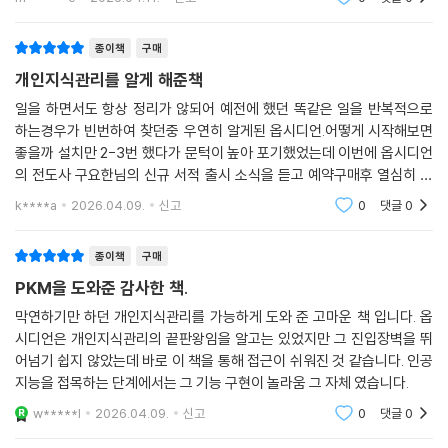
[따라하기] 템플릿을 만들고 적용하기
PART 02 효율적인 노트 작성을 위한 플러그인
[따라하기] 파일 제목의 공백 제거 활용하기
[따라하기] 리스트 순서 바꾸기
데일리 노트 플러그인
종이책
구매
[따라하기] 내용 선택하기 / 내용 접고 열기
캘린더 플러그인
개인지식관리를 알게 해준책
[따라하기] 자동 완성 사용하기
[따라하기] 캘린더를 이용해 데일리 노트 만들기
일을 하면서도 항상 정리가 않되어 예전에 했던 똑같은 일을 반복적으로
[따라하기] 에디팅 툴바 플러그인 사용하기
피리어딕 노트 플러그인
하는경우가 빈번하여 찾던중 우연히 알게된 옵시디언.어떻게 시작해보면
[따라하기] 하이라이트 색상 추가하고 적용하기
[따라하기] 템플릿을 이용해 데일리 노트 만들기
좋을까 설치만 2-3번 했다가 문턱이 높아 포기했었는데 이번에 옵시디언
[따라하기] 메뉴로 하이라이트 적용하기
의 전도사 구요한님의 신규 서적 출시 소식을 듣고 예약구매후 열심히 따
[따라하기] 번역 서비스를 위한 API 키 받기
CHAPTER 11 다양한 자료를 관리하는 플러그인
라해보고 있는중입니다.개인지식관리의 시작을 어떻게 해야할지 모르는
k****a
2026.04.09.
신고
0
댓글
0
[따라하기] 트랜슬레이션 뷰로 번역 기능 사용하기
페이스트 URL 인투 셀렉션 플러그인
분들을 위한 자습서로
[따라하기] 트랜슬레이트 셀렉션으로 번역 기능 사용하기
[따라하기] 링크 설정하기
[따라하기] 태그 이름 바꾸기
종이책
구매
코리안 북 인포 플러그인
[따라하기] 태그를 북마크로 추가하기
PKM을 도와준 감사한 책.
[따라하기] 국내 도서 검색하여 정보 가져오기
[따라하기] 노트 내용 나누기
북 서치 플러그인
막연하기만 하던 개인지식관리를 가능하게 도와 준 고마운 책 입니다. 옵
[따라하기] 제목을 포함해 노트 나누기
[따라하기] 해외 도서 검색하여 정보 가져오기
시디언은 개인지식관리의 끝판왕임을 알고는 있었지만 그 진입장벽을 뛰
[따라하기] 헤딩을 기준으로 노트 나누기
어넘기 쉽지 않았는데 바로 이 책을 통해 접근이 쉬워진 것 같습니다. 인공
옵시디언 웹 클리퍼
[따라하기] 템플릿을 만들고 적용하기
지능을 접목하는 단계에서는 그 기능 구현이 놀라움 그 자체 였습니다.
[따라하기] 기본 템플릿으로 웹 클리핑하기
[따라하기] 파일 제목의 공백 제거 활용하기
[따라하기] AI 웹 클리핑 - API 키 등록하기
w*****l
2026.04.09.
신고
0
댓글
0
[따라하기] 캘린더를 이용해 데일리 노트 만들기
[따라하기] AI 웹 클리핑 - 템플릿 사용하기 1