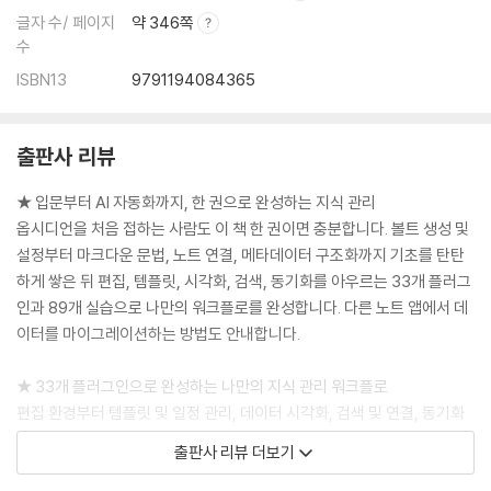
링크
글자 수/ 페이지
약 346쪽
각주
수
콜아웃
ISBN13
9791194084365
[따라하기] 커스텀 제목이 있는 콜아웃 작성하기
[따라하기] 접을 수 있는 콜아웃 작성하기
테이블
출판사 리뷰
수식
하이라이트
★ 입문부터 AI 자동화까지, 한 권으로 완성하는 지식 관리
옵시디언을 처음 접하는 사람도 이 책 한 권이면 충분합니다. 볼트 생성 및
CHAPTER 06 노트 연결과 활용
설정부터 마크다운 문법, 노트 연결, 메타데이터 구조화까지 기초를 탄탄
노트 연결 이해하기
하게 쌓은 뒤 편집, 템플릿, 시각화, 검색, 동기화를 아우르는 33개 플러그
노드와 에지
인과 89개 실습으로 나만의 워크플로를 완성합니다. 다른 노트 앱에서 데
백링크와 아웃고잉링크
이터를 마이그레이션하는 방법도 안내합니다.
노트 연결 활용하기
[따라하기] 노트 연결로 회의록 작성하기
★ 33개 플러그인으로 완성하는 나만의 지식 관리 워크플로
편집 환경부터 템플릿 및 일정 관리, 데이터 시각화, 검색 및 연결, 동기화
CHAPTER 07 메타데이터의 이해
까지 목적별 핵심 플러그인을 엄선해 단계별로 소개합니다. 2,000개가 넘
메타데이터란 무엇인가
출판사 리뷰 더보기
는 커뮤니티 플러그인 중 실무에서 검증된 것들만 골라 담았습니다.
[따라하기] 메타데이터 필드 생성하기