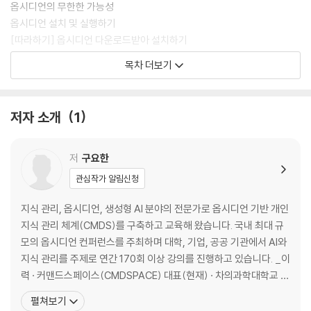
옵시디언의 무한한 가능성
옵시디언 설치 및 실행하기
[따라하기] 옵시디언 다운로드받아 설치하기
목차 더보기
CHAPTER 02 지식 공간 설계의 시작, 볼트
볼트란 무엇인가
[따라하기] 새 볼트 만들기
저자 소개
1
볼트의 기본 구조와 인터페이스 살펴보기
[따라하기] 노트 생성하기
[따라하기] 폴더 생성과 관리하기
저
구요한
볼트의 설정 파일 이해하기
관심작가 알림신청
CHAPTER 03 옵시디언 활용을 위한 필수 설정
지식 관리, 옵시디언, 생성형 AI 분야의 전문가로 옵시디언 기반 개인
폴더 구조 설정하기
지식 관리 체계(CMDS)를 구축하고 교육해 왔습니다. 국내 최대 규
[따라하기] 새로운 폴더 구조 만들기
모의 옵시디언 컨퍼런스를 주최하며 대학, 기업, 공공 기관에서 AI와
옵시디언 설정 창 살펴보기
지식 관리를 주제로 연간 170회 이상 강의를 진행하고 있습니다. _이
[따라하기] 기본 폴더 지정하기
력 · 커맨드스페이스(CMDSPACE) 대표(현재) · 차의과학대학교 겸
[따라하기] 연결된 모든 링크의 이름 자동 업데이트하기
임 교수(현재) · 응용물리학 석사(M.S. Applied Physics) · 교육공
펼쳐보기
[따라하기] 첨부 파일 저장 폴더 설정하기
학 박사 과정 수료(Ph.D. Candidate, ABD, Educational Techno