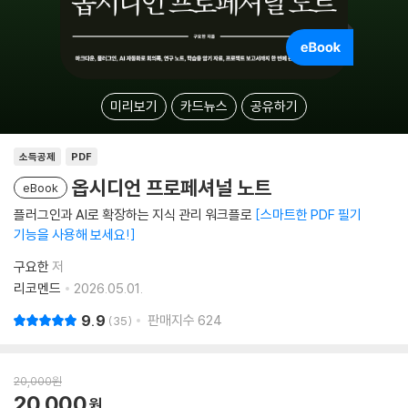
미리보기
카드뉴스
공유하기
소득공제
PDF
옵시디언 프로페셔널 노트
eBook
플러그인과 AI로 확장하는 지식 관리 워크플로
스마트한 PDF 필기
기능을 사용해 보세요!
구요한
저
리코멘드
2026.05.01.
9.9
판매지수
624
35
20,000
원
20,000