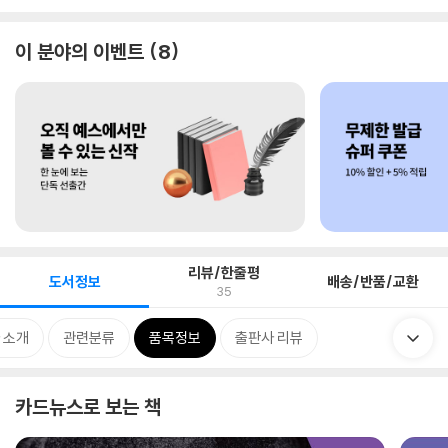
이 분야의 이벤트
8
리뷰/한줄평
도서정보
배송/반품/교환
35
 소개
관련분류
품목정보
출판사 리뷰
카드뉴스로 보는 책