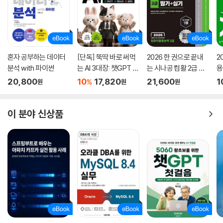
리모틀리 세이브 플러그인
★ 추천평
[따라하기] 옵시디언 동기화하기
30개가 넘는 핵심 플러그인과 실전 워크플로, AI 연동까지 AI 시대 지식
관리의 새로운 가능성을 보여 줍니다.
CHAPTER 18 동기화 설정
- 김진영 / 네이버 서치 US Director
옵시디언 동기화
혼자 공부하는 데이터
[단독] 뚝딱 바로 써먹
2026 한 권으로 끝내
2
옵시디언 공식 싱크로 동기화하기(유료 옵션)
분석 with 파이썬
는 AI 3대장: 챗GPT ·
는 시나공 컴활 2급 필
용
옵시디언이 처음이라면 시행착오를 줄이는 안내서가 되고, 사용 경험이 있
[따라하기] 원격 볼트 만들기
제미나이 · 클로드
기+실기
문
20,800
10
17,820
21,600
1
%
원
원
원
다면 자신의 워크플로를 점검하고 재설계할 수 있는 기준을 제공할 것입니
[따라하기] 로컬 볼트 만들기
다. 특히 AI 활용 파트는 앞으로 발전 가능성이 큰 영역인 만큼, 시간을 들
직접 동기화하기
여 읽고 직접 적용해 볼 가치가 충분합니다. 옵시디언을 '도구'가 아니라
[따라하기] 클라우드에서 동기화하기
이 분야 신상품
'시스템'으로 쓰고 싶은 모든 독자에게 이 책을 권합니다.
모바일 동기화하기
- 김한조 / Zifo 컨설턴트
[따라하기] iOS 동기화하기
단순히 도구 사용법이 아니라 기록을 어떻게 생각하고 어떻게 연결해야 하
는지를 배울 수 있습니다. 이 책은 그 비밀을 품고 있는 설계도입니다.
PART 03 옵시디언과 AI 활용
- 권용석 / 제주삼다수 AI 혁신 담당자
CHAPTER 19 AI 모델과 옵시디언 프롬프트
나만의 AI 지능 베이스캠프를 구축하고 다음 지능인 AI 에이전트와 긴밀히
옵시디언과 AI 모델
협업하고 싶은 이들을 일깨워 줄 전략적 지침서입니다. 기록이 연결되는
옵시디언을 위한 API 설정