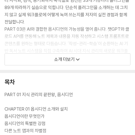
터 시각화, 검색, 동기화까지 목적별로 엄선한 33개 커뮤니티 플러그인을
89개 따라하기 실습으로 익힙니다. 단순히 플러그인을 소개하는 데 그치
지 않고 실제 워크플로에 어떻게 녹여 쓰는지를 저자의 실전 경험과 함께
전달합니다.
PART 03은 AI와 결합한 옵시디언의 가능성을 열어 줍니다. 챗GPT와 클
로드 API를 연동해 노트 제목과 내용을 자동 작성하고 시스템 프롬프트로
콘텐츠를 원하는 형태로 다듬습니다. '작성-관리-학습'이 순환하는 AI 기
반 독서 노트 시스템을 직접 구축하며 AI 시대 지식 관리의 새로운 워크플
로를 완성합니다.
소개 더보기
연 170회 이상 강연하며 1만 개가 넘는 노트를 직접 운영해 온 저자의 노하
우가 책 전반에 걸쳐 '저자 한마디'와 실습 예제로 담겨 있습니다. 옵시디언
이 처음이라면 시행착오 없이 시작하는 안내서로, 이미 쓰고 있다면 자신
목차
의 워크플로를 점검하고 재설계하는 기준서로 활용할 수 있습니다.
PART 01 지식 관리의 끝판왕, 옵시디언
CHAPTER 01 옵시디언 소개와 설치
옵시디언이란 무엇인가
옵시디언의 특별한 강점
다른 노트 앱과의 차별점