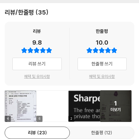
메타데이터 편집
★ AI로 노트를 자동 작성하고 분석하는 옵시디언 AI 자동화
리뷰/한줄평
35
챗GPT와 클로드의 API를 연결하고, AI 활용 플러그인으로 노트 제목과
내용을 자동으로 작성합니다. '작성-관리-학습'이 순환하는 AI 기반 독서
PART 02 효율적인 노트 작성을 위한 플러그인
노트 시스템과 데이터뷰 대시보드 구축까지 안내합니다.
리뷰
한줄평
CHAPTER 08 옵시디언 플러그인 설치 가이드
9.8
10.0
★ 이 책이 필요한 독자
옵시디언 플러그인
_기존 노트 앱에서 더 강력한 지식 관리 도구로 이전하려는 개발자, 직장
코어 플러그인
인, 대학생
커뮤니티 플러그인
리뷰 쓰기
한줄평 쓰기
_마크다운과 AI를 활용해 업무 효율을 높이려는 지식 근로자
설치 플러그인 확인하기
_연구 자료, 강의 노트, 독서 기록을 체계적으로 연결하고 싶은 연구자, 강
혜택 및 유의사항
혜택 및 유의사항
의자
CHAPTER 09 편집 환경 설정에 유용한 플러그인
_프로젝트 관리와 일정 관리를 옵시디언 하나로 통합하고 싶은 프로젝트
아웃라이너 플러그인
매니저
[따라하기] 리스트 순서 바꾸기
1
_AI와 옵시디언을 연동해 나만의 세컨드 브레인을 구축하고 싶은 사람 누
[따라하기] 내용 선택하기 / 내용 접고 열기
더보기
구나
베리어스 컴플리먼트 플러그인
4
6
2
[따라하기] 자동 완성 사용하기
★ 따라하기 실습 모음
에디팅 툴바 플러그인
리뷰
23
한줄평
12
PART 01 지식 관리의 끝판왕, 옵시디언
[따라하기] 에디팅 툴바 플러그인 사용하기