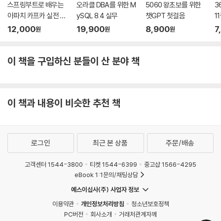
순간, 당신의 창의성을 극대화할 제2, 제3의 두뇌가 깨어나는 경험을 하게
스프링부트로 배우는
오라클 DBA를 위한 M
5060 왕초보를 위한
3
[따라하기] 챗GPT의 API 설정하기
아파치 카프카 실전 활
ySQL 8.4 실무
챗GPT 첫걸음
1
될 것입니다.
[따라하기] 클로드의 API 설정하기
용 사례
기
- 이상훈 / AI 비주얼 디렉터
12,000
19,900
8,900
7
원
원
원
옵시디언을 위한 프롬프트 작성법
[따라하기] 오픈AI 플랫폼에서 챗GPT 시스템 프롬프트 만들기
지식 공간을 설계하는 기초부터 캔버스, 데이터뷰 등 강력한 시각화 및 데
[따라하기] 앤트로픽 콘솔에서 클로드 시스템 프롬프트 만들기
이 책을 구입하신 분들이 산 분야 책
이터베이스 관리 도구, 그리고 챗GPT와 클로드를 연결해 독서 노트를 자
동화하는 최신 AI 기술까지 중요한 모든 부분을 아우르고 있습니다. 흩어
CHAPTER 20 옵시디언의 AI 플러그인 활용
진 정보를 연결하여 통찰로 만드는 과정이 궁금하다면, 그리고 AI를 활용
텍스트 제너레이터 플러그인
해 지식 생산성을 극대화하고 싶다면 이 책은 최고의 가이드가 되어줄 거
이 책과 내용이 비슷한 추천 책
[따라하기] 내용에 맞는 제목 붙이기
라 생각합니다.
[따라하기] 자동으로 글 작성하기
- 김태현 / 지니파이 대표이사
[따라하기] 노트를 프롬프트처럼 사용해 콘텐츠 수정하기
코파일럿 플러그인
로그인
최근 본 상품
주문/배송
[따라하기] 커스텀 명령 만들기
[따라하기] 마인드맵을 생성하는 커스텀 명령 만들기
고객센터 1544-3800
티켓 1544-6399
중고샵 1566-4295
eBook 1:1문의/채팅상담
CHAPTER 21 AI로 만드는 똑똑한 독서 노트 시스템
예스이십사(주) 사업자 정보
AI 기반 독서 노트 작성하기
이용약관
개인정보처리방침
청소년보호정책
[따라하기] 플러그인으로 책 정보 수집하기
PC버전
회사소개
거래처관계자께