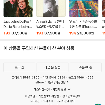
Jacqueline Du Pre /
Anner Bylsma (안너
‘랩소디’ - 바순 독주를
지
Daniel Barenboim 브
빌스마) - 첼로를 위한
위한 작품 (Rhapsodi
e
람스: 첼로 소나타 (Bra
바로크 음악 (Italian B
es: Works for Basso
[
19
37,500
19
37,500
19
26,000
1
%
%
%
원
원
원
hms: Cello Sonatas
aroque Cello Song
on solo) [SACD Hyb
Op.38, Op.99) [SAC
s) [SACD Hybrid]
rid]
D Hybrid]
이 상품을 구입하신 분들이 산 분야 상품
로그인
최근 본 상품
주문/배송
고객센터 1544-3800
티켓 1544-6399
중고샵 1566-4295
eBook 1:1문의/채팅상담
예스이십사(주) 사업자 정보
이용약관
개인정보처리방침
청소년보호정책
PC버전
회사소개
거래처관계자께