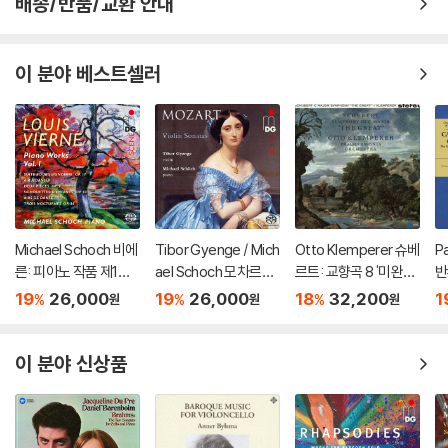
배송/반품/교환 안내
이 분야 베스트셀러
Michael Schoch 비에
Tibor Gyenge / Mich
Otto Klemperer 슈베
P
른: 피아노 작품 제1집
ael Schoch 모차르트:
르트: 교향곡 8 '미완성'
반
(Vierne: Piano Work
바이올린 소나타집 (M
& 9번 '그레이트' (Sch
h:
19
26,000
19
26,000
18
32,200
1
%
%
%
원
원
원
s Vol. 1) [SACD Hybri
ozart: Violin Sonata
ubert: Symphonies
C
d]
s) [SACD Hybrid]
No.8 'Unfinished' & 9
'The Great') [SACD
이 분야 신상품
Hybrid]