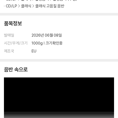
CD/LP
클래식
클래식 고음질 음반
품목정보
발매일
2026년 06월 08일
시간/무게/크기
1000g | 크기확인중
제조국
EU
음반 속으로