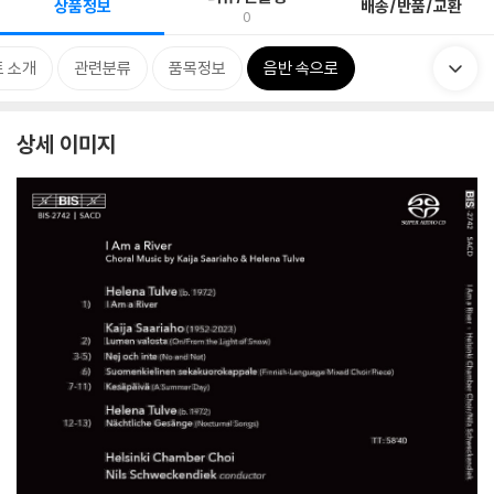
상품정보
배송/반품/교환
0
 소개
관련분류
품목정보
음반 속으로
상세 이미지