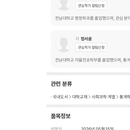
1. 추론통계학의 이해
관심작가 알림신청
2. 중심극한정리의 이해
3. t-분포와 t-검정
전남대학교 행정학과를 졸업했으며, 관심 분야
제8장 평균값의 차이 검정
1. 독립표본 t-검정
저
정서윤
2. 일원배치 분산분석
관심작가 알림신청
3. 분석 실습
전남대학교 자율전공학부를 졸업했으며, 통계
제9장 연속형 변수 간의 관계 검정
1. 공분산 개념
2. 상관관계 분석
관련 분류
3. 선형회귀분석
국내도서
대학교재
사회과학 계열
통계
제10장 데이터 사이언스의 발전과 미래
1. 인공지능의 발전
2. 의사결정나무
품목정보
3. 랜덤 포레스트
4. K-Means 군집분석
발행일
2026년 05월 15일