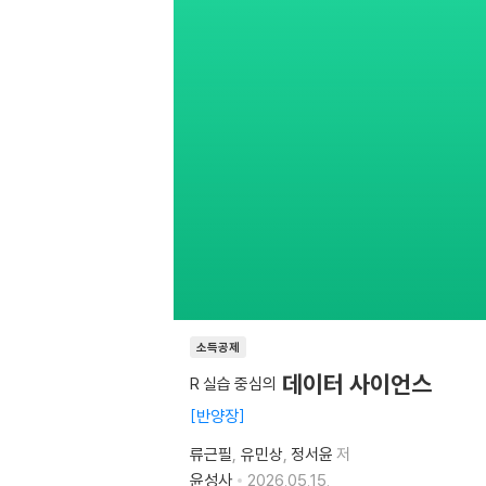
소득공제
데이터 사이언스
R 실습 중심의
반양장
류근필
유민상
정서윤
저
윤성사
2026.05.15.