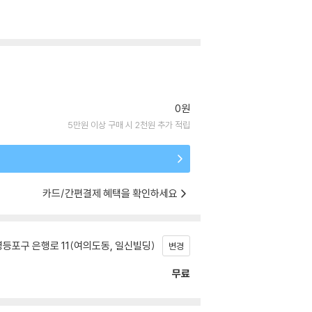
0원
5만원 이상 구매 시 2천원 추가 적립
카드/간편결제 혜택을 확인하세요
등포구 은행로 11(여의도동, 일신빌딩)
변경
무료