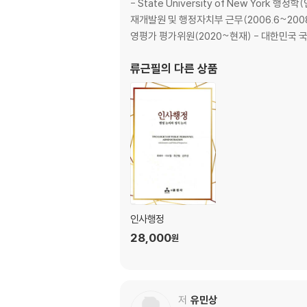
- State University of New Yor
3. 데이터의 자르기와 합치기
재개발원 및 행정자치부 근무(2006.6~200
4. 데이터 가공 및 변형
영평가 평가위원(2020~현재) - 대한민국 국
제5장 기초 통계의 이해
류근필
의 다른 상품
1. 변수의 측정과 척도
2. 자료의 중심경향성 측정
3. 자료 흩어짐 측정
4. 데이터 분포
5. 범주형 변수의 빈도와 비율 분석
6. 기초 통계 분석 종합 실습
제6장 데이터 시각화
1. 데이터 시각화 의미와 개념
인사행정
2. 범주형 자료 시각화
28,000
원
3. 연속형 자료 시각화
4. 데이터 시각화 고급(ggplot2)
제7장 모수의 추정과 검정
저
유민상