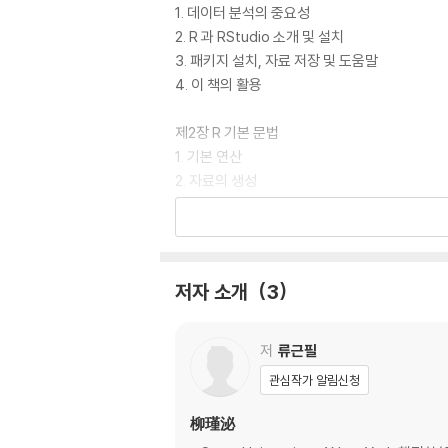
1. 데이터 분석의 중요성
2. R 과 RStudio 소개 및 설치
3. 패키지 설치, 자료 저장 및 도움말
4. 이 책의 활용
제2장 R 기본 문법
1. 기본 연산
2. 자료의 생성
3. 조건문과 반복문을 통한 자료 생성
제3장 데이터 형식과 구조
1. 데이터 형식의 이해
저자 소개
3
2. 데이터 구조의 이해
3. 데이터 형식과 구조 확인 및 변경
4. 데이터 인덱싱
저
류근필
관심작가 알림신청
제4장 데이터 전처리
1. 데이터 세트 탑재 및 저장하기
柳瑾泌
2. 데이터 탐색 및 결측값 처리