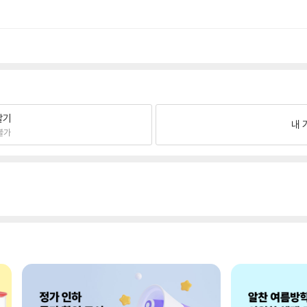
팔기
내 
불가