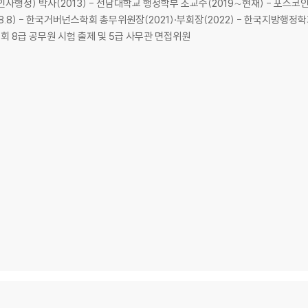
k 행정학(인사행정) 박사(2013) - 전남대학교 행정학부 조교수(2019∼현재) - 포스코
8.8) - 한국거버넌스학회 총무위원장(2021)·부회장(2022) - 한국지방행정학
회 8급 공무원 시험 출제 및 5급 사무관 면접위원