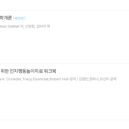
리학개론
[
]
제13판
than DeWall
저
신현정
김비아
역
 위한 인지행동놀이치료 워크북
da K. Crowder,Tracy Elsenraat,Robert Hull 공저 / 김정민,정하나,유선미 공역