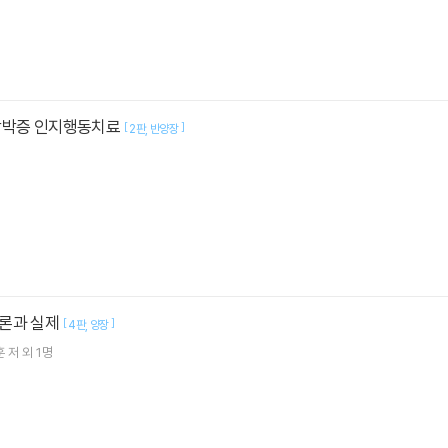
게 따라하는 강박증 인지행동치료
[
]
2판
반양장
론과 실제
[
]
4판
양장
훈
저 외 1명