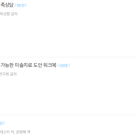
가족상담
[
]
제2판
,최선령 공저
 가능한 미술치료 도안 워크북
[
]
반양장
연구회
공저
]
2판
페데스키
저
권정혜
역