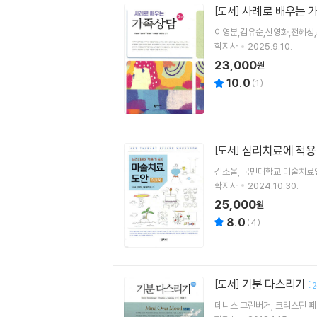
사례로 배우는 
[도서]
이영분,김유순,신영화,전혜성
학지사
2025.9.10.
23,000
원
10.0
(
1
)
심리치료에 적용
[도서]
김소울
국민대학교 미술치료
학지사
2024.10.30.
25,000
원
8.0
(
4
)
기분 다스리기
[도서]
[
데니스 그린버거
크리스틴 