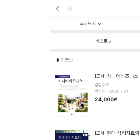
국내도서
베스트
기본순
시니어비즈니스
[도서]
김형수 저
학지사
2026.7.31.
24,000
원
현대 심리치료와
[도서]