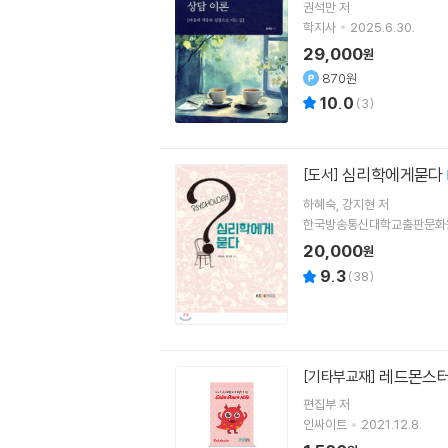
권석만
저
학지사
2025.6.30.
29,000
원
870원
10.0
(
3
)
심리학에게묻다
[도서]
하혜숙
강지현
저
한국방송통신대학교출판문화
20,000
원
9.3
(
38
)
레드몬스터
[기타부교재]
편집부 저
인싸이트
2021.12.8.