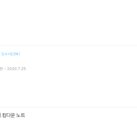
[
]
도서+워크북
원
2020.7.25.
 캄다운 노트