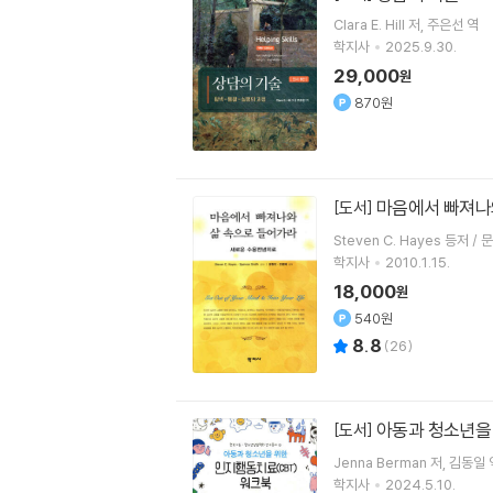
Clara E. Hill
저
주은선
역
학지사
2025.9.30.
29,000
원
870원
마음에서 빠져나
[도서]
Steven C. Hayes 등저 
학지사
2010.1.15.
18,000
원
540원
8.8
(
26
)
아동과 청소년을
[도서]
Jenna Berman
저
김동일
학지사
2024.5.10.