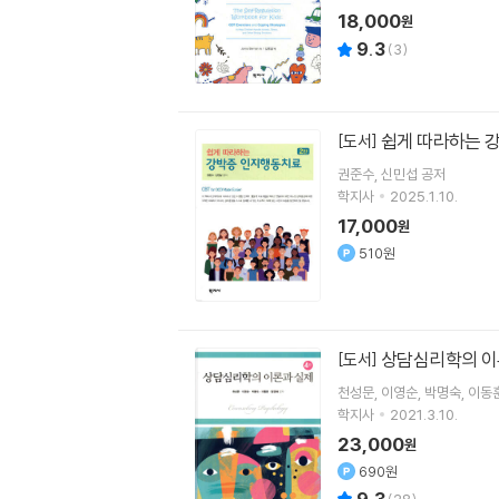
18,000
원
9.3
(
3
)
쉽
[도서]
권준수
신민섭
공저
학지사
2025.1.10.
17,000
원
510원
상담심리학의 이
[도서]
천성문
이영순
박명숙
이동
학지사
2021.3.10.
23,000
원
690원
9.3
(
28
)