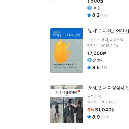
1,500
원
30원
8.2
(
19
)
디자인과 인간 
[도서]
도널드 노먼
저
박창호
역
학지사
2016.9.20.
17,000
원
510원
9.5
(
13
)
현대 이상심리
[도서]
권석만
저
학지사
2023.6.30.
3
31,040
%
원
8.9
(
25
)