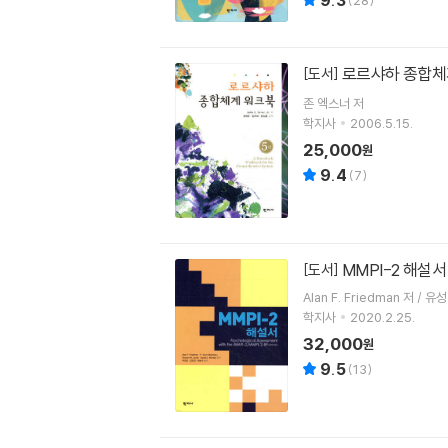
로르샤하 종합체
[도서]
존 엑스너
저
학지사
2006.5.15.
25,000
원
9.4
(
7
)
MMPI-2 해설서
[도서]
Alan F. Friedman 저 / 유
학지사
2020.2.25.
32,000
원
9.5
(
13
)