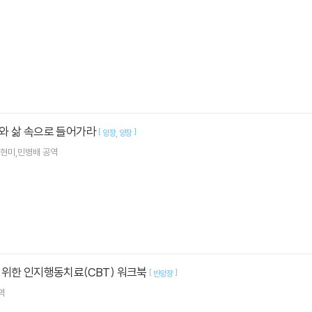
와 삶 속으로 들어가라
[
]
양장
양장
/ 문현미,민병배 공역
 위한 인지행동치료(CBT) 워크북
[
]
반양장
역