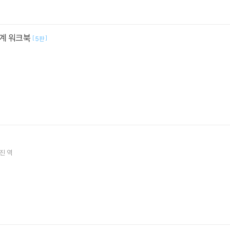
계 워크북
[
]
5판
성진 역