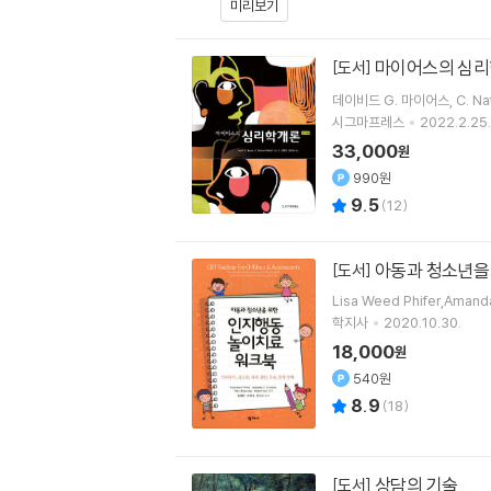
미리보기
마이어스의 심
[도서]
데이비드 G. 마이어스
C. Na
시그마프레스
2022.2.25.
33,000
원
990원
9.5
(
12
)
아동과 청소년을
[도서]
Lisa Weed Phifer,Aman
학지사
2020.10.30.
18,000
원
540원
8.9
(
18
)
상담의 기술
[도서]