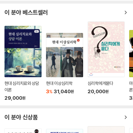
이 분야 베스트셀러
현대 심리치료와 상담
현대 이상심리학
심리학에게묻다
마
이론
론
3
31,040
20,000
%
원
원
29,000
3
원
이 분야 신상품