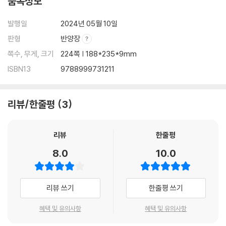
품목정보
나의 선택이 어떤 결과를 만들까
선택이 현재와 미래에 일으키는 것
발행일
2024년 05월 10일
판형
반양장
제9장 나의 행동 통제하기
쪽수, 무게, 크기
224쪽 | 188*235*9mm
멈추기, 생각하기, 행동하기
ISBN13
9788999731211
문제를 직면했을 때의 네 가지 선택지
내가 원하는 대로 나의 행동을 선택하기
리뷰/한줄평
3
선택지 우선순위 평가
감정 발사 버튼에 대한 대처 행동 계획
리뷰
한줄평
제10장 나의 이야기: 감정이 나를 장악할 때
8.0
10.0
제11장 나의 이야기: 감정을 통제할 수 있을 때
제12장 나는 감정과 생각 그리고 행동을 통제할 수 있어!
리뷰 쓰기
한줄평 쓰기
혜택 및 유의사항
혜택 및 유의사항
부록
참고문헌