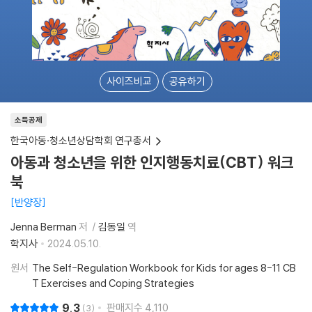
사이즈비교
공유하기
소득공제
한국아동·청소년상담학회 연구총서
아동과 청소년을 위한 인지행동치료(CBT) 워크
북
반양장
Jenna Berman
저
김동일
역
학지사
2024.05.10.
원서
The Self-Regulation Workbook for Kids for ages 8-11 CB
T Exercises and Coping Strategies
9.3
판매지수
4,110
3