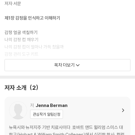
저자 서문
제1장 감정을 인식하고 이해하기
감정 얼굴 색칠하기
나의 감정 컵 채우기
나의 감정 컵이 얼마나 가득 찼을까
감정 관리 도구 키트
감정 주사위
목차 더보기
“나는 무엇을 느끼고 있는가” 카드
제2장 감정의 세기
저자 소개
2
감정 온도계를 채우기
기쁨 일기
저
Jenna Berman
얼음 잡기
관심작가 알림신청
제3장 생각, 감정, 행동
뉴욕시와 뉴저지주 기반 치료사이다. 호바트 앤드 윌리엄 스미스 대
학교(Hobart & William Smith Colleges)에서 심리학 학사, 컬럼