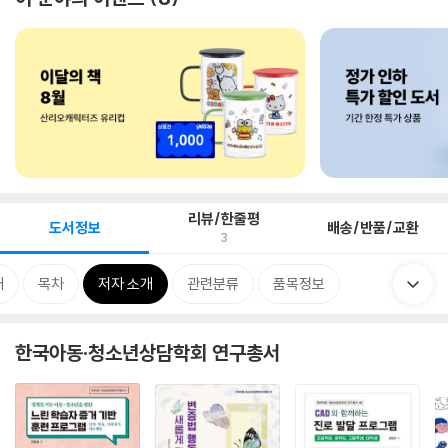
리뷰/한줄평
도서정보
배송/반품/교환
3
개
목차
저자 소개
관련분류
품목정보
한국아동·청소년상담학회 연구총서