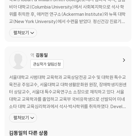
무엇이 생각, 감정, 행동일까
비아 대학교(Columbia University)에서 사회복지학으로 석사 학
사실만으로
위를 취득한 후, 애커먼 연구소(Ackerman Institute)와 뉴욕 대학
교(New York University)에서 수련을 받았다. 정신건강 진료기관,
제4장 나의 몸으로 나타나는 감정들
전일제 치료기관, 병원 등에서 다양한 임상경험을 쌓았으며, 아동과
펼쳐보기
청소년의 힘을 북돋아 그들이 장벽을 넘고 잠재 가능성을 실현할 수
나의 몸이 어떻게 느끼나요
있도록 돕는 데 열정적이다. 현재 뉴저지 몽클레어에 가족과 함께 거
사자가 나타났다!
주
역
김동일
우리의 반응 평가하기
관심작가 알림신청
제5장 이완 활동
서울대학교 사범대학 교육학과 교육상담전공 교수 및 대학원 특수교
육전공 주임교수, 서울대학교 대학생활문화원 원장, 장애학생지원센
이완 활동 연습하기
터 상담교수, 서울대 특수교육연구소 소장으로 재직하고 있다. 서울
주변 환경을 고려해 이완 활동 선택하기
대학교 교육학과를 졸업하고 교육부 국비유학생으로 선발되어 미네
이완 활동으로 통제감 되찾기
소타 대학 교육심리학과에서 석사·박사학위를 취득하였다. Develo
pmental Studies Center, Research Associate, 한국청소년상
제6장 나의 자동적 사고
펼쳐보기
담원 상담교수, 경인교육대학교 교육학과 교수, 한국학습장애학회
회장, (사)한국교육심리학회 회장, 서울대 사범대 기획실장, 국가 청
감정과 생각에 이름 붙이기
김동일
의 다른 상품
소년보호위원회 위원, BK21 미래교육디자인연구