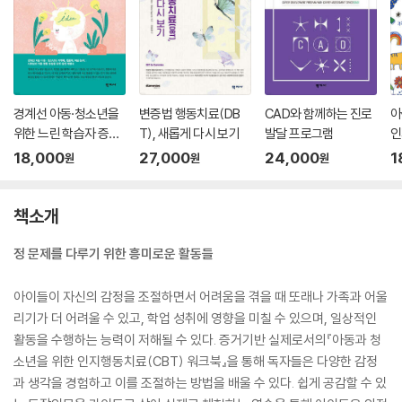
경계선 아동·청소년을
변증법 행동치료(DB
CAD와 함께하는 진로
아
위한 느린 학습자 증거
T), 새롭게 다시 보기
발달 프로그램
인
기반 훈련 프로그램
워
18,000
27,000
24,000
1
원
원
원
책소개
정 문제를 다루기 위한 흥미로운 활동들
아이들이 자신의 감정을 조절하면서 어려움을 겪을 때 또래나 가족과 어울
리기가 더 어려울 수 있고, 학업 성취에 영향을 미칠 수 있으며, 일상적인
활동을 수행하는 능력이 저해될 수 있다. 증거기반 실제로서의『아동과 청
소년을 위한 인지행동치료(CBT) 워크북』을 통해 독자들은 다양한 감정
과 생각을 경험하고 이를 조절하는 방법을 배울 수 있다. 쉽게 공감할 수 있