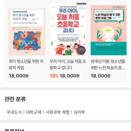
감정 괴물 손가락 인형
어떤 생각을 했었나요
감정 괴물로 인해 느꼈던 감정에 이름 붙이기
나의 생각을 발견하기
제7장 나의 생각 다루기
생각 도전 활동지
감정 괴물에게 대응하기
위기 청소년을 위한 치
우리 아이, 오늘 처음 초
경계선 아동·청소년을
생각 기록
료적 게임
등학교 갑니다
위한 느린 학습자 증거
유용한 자기표현
기반 훈련 프로그램
18,000
10
18,000
18,000
%
원
원
원
좋은 기분 보관함
5, 4, 3, 2, 1
기분 전환 보관함
관련 분류
마음의 휴식
국내도서
대학교재
사회과학 계열
심리학
제8장 나의 충동들
나의 충동들