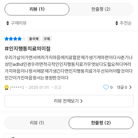
리뷰
1
한줄평
2
구매리뷰
추천순
종이책
구매
#인지행동치료의이점
우리가살아가면서여러가지마음에치료할문제가생기게마련이다사춘기나
성인adhd인경우라면적극적인인지행동치료가무엇보다도필요하다여러
가지마음이나정서에문제가생긴다면인지행동치료가우선되어야할것이다
인간이가진마음정서는영원한것이다
j*****2
2025.01.01.
신고
0
댓글
0
리뷰 전체보기
리뷰
1
한줄평
2