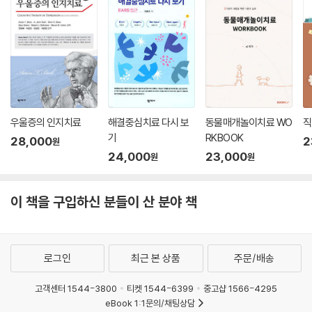
우울증의 인지치료
해결중심치료 다시 보
동물매개놀이치료 WO
직
기
RKBOOK
28,000
2
원
24,000
23,000
원
원
이 책을 구입하신 분들이 산 분야 책
로그인
최근 본 상품
주문/배송
고객센터 1544-3800
티켓 1544-6399
중고샵 1566-4295
eBook 1:1문의/채팅상담