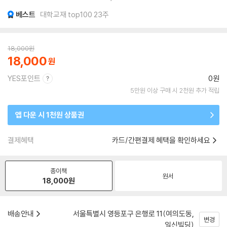
베스트
대학교재 top100 23주
18,000
원
18,000
YES포인트
0원
5만원 이상 구매 시 2천원 추가 적립
앱 다운 시 1천원 상품권
결제혜택
카드/간편결제 혜택을 확인하세요
종이책
원서
18,000
원
배송안내
서울특별시 영등포구 은행로 11(여의도동,
변경
일신빌딩)