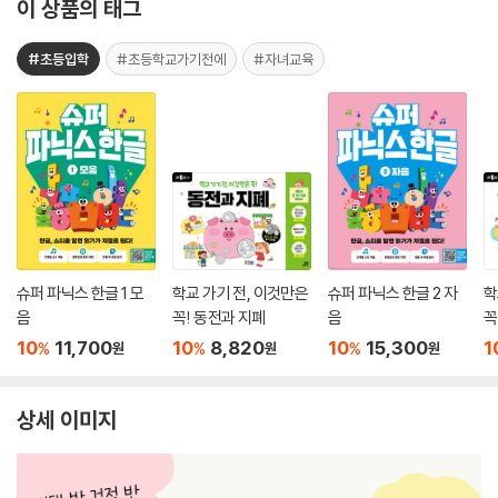
이 상품의 태그
#초등입학
#초등학교가기전에
#자녀교육
슈퍼 파닉스 한글 1 모
학교 가기 전, 이것만은
슈퍼 파닉스 한글 2 자
학
음
꼭! 동전과 지폐
음
꼭
10
11,700
10
8,820
10
15,300
1
%
%
%
원
원
원
상세 이미지