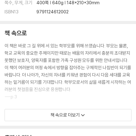
쪽수, 무게, 크기
400쪽 | 640g | 148*210*30mm
ISBN13
9791124612002
책 속으로
이 책은 바로 그 길 위에 서 있는 학부모를 위해 쓰였습니다. 부모는 물론,
학교 교육의 중요한 주체이지만 때로는 배움의 자리에서 충분히 초대받지
못했던 보호자, 양육자를 포함한 가족 구성원 모두를 위한 안내서입니다.
이 책이 여러분의 여정 속에서 방향을 잡아주는 구체적인 나침반이 되기를
바랍니다. 더 나아가, 자신의 자녀를 키워낸 경험이 다시 다음 세대를 교육
하는 밑거름이 되기를 기대합니다. 학부모로서의 삶을 새롭게 시작하는 여
러분의 첫걸음을 진심으로 응원합니다.
---p.3
관계 안전감이란 아이가 부모 앞에서 있는 그대로의 나를 보여도 괜찮다고
책 속으로 더보기
느끼는 감각입니다. 이는 학습을 지속시키는 중요한 심리적 기반이 됩니
다. 아이는 잘했을 때뿐 아니라 못했을 때도 혼나기보다 이해받고 도움받
을 수 있다는 확신이 있을 때, 실수나 실패를 숨기지 않습니다. 반대로 관계