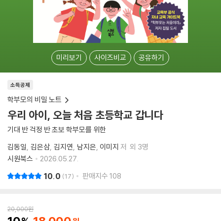
미리보기
사이즈비교
공유하기
소득공제
학부모의 비밀 노트
우리 아이, 오늘 처음 초등학교 갑니다
기대 반 걱정 반 초보 학부모를 위한
김동일
김은삼
김지연
남지은
이미지
저
외 3명
시원북스
2026.05.27.
10.0
판매지수
108
17
20,000
원