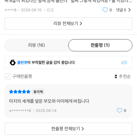
써 6살이 되었다는 말에 깜짝 놀란다.“벌써 그렇게 되었어요? 돌 지났다고
했던 때가 기억나는데 시간이 정말 빠르네요.” 나 역시 실감이 나지 않았
i****8
2026.06.15.
신고
0
댓글
0
다.“그
리뷰 전체보기
리뷰
16
한줄평
1
클린봇
이 부적절한 글을 감지 중입니다.
설정
구매한줄평
추천순
종이책
미지의 세계를 앞둔 부모와 아이에게 바칩니다.
e********8
2026.06.14.
0
한줄평 전체보기