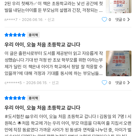
2된 우리 첫째가✅️이 책은 초등학교라는 낯선 공간에 첫
발을 내딛는아이를 둔 부모님의 설렘과 긴장, 걱정되는 마
음을 진정시키고 안심시켜주는 초등 입학·생활 맞춤형 가
n****7
2026.06.16.
신고
0
댓글
0
이드북이다.작년 우리아이가 입학하기 전에처음 학교에
가기전 지침서 같은 책을 많이 읽었었는
종이책
우리 아이, 오늘 처음 초등학교 갑니다
이 글은 출판사로부터 도서를 제공받아 읽고 자유롭게 작
성했습니다.기대 반 걱정 반 초보 학부모를 위한 이라는부
제가 달린 이 책은내 아이가 학교에서 정말 잘 적응할 수
있을까?에 대해 걱정과 기대를 동시에 하는 부모님들을
위한전문가들의 이야기가 담겨 있습니다.교육부 공식 자
c******5
2026.06.15.
신고
0
댓글
0
녀 가이드북 '학부모는 처음이라'의 저자들인서울대학
교 교육학과 교수 및 각 분야 아동 교육 전문가
종이책
우리 아이, 오늘 처음 초등학교 갑니다
#도서협찬 📖우리 아이, 오늘 처음 초등학교 갑니다 I 김동일 외 7명 I 시
원북스 🌟처음 학교에 가는 우리 아이, 부모 마음을 다독여 줄 지침서 오랜
만에 직장 동료였다 가까운 사이가 된 동생과 연락을 나누던 중, 아이가 벌