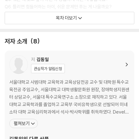
부모들이 가장 궁금해하는 학습 습관, 감정 조절, 또래 관계, 수업 적응, 생
Q6. 틀리면 힘들어하는 아이, 쉬운 문제만 푸는 게 나을까요?
활 습관, 스마트폰 사용, 발달 문제, 사교육 고민까지 아이를 통해 겪을 수
목차 더보기
있는 학부모의 42가지 고민을 담아냈다. 불안한 부모의 마음을 현실적으
2장. 아이의 마음 제대로 이해하는 법
로 공감하고 짚어 주며, 아이의 기질과 발달 속도에 맞춘 양육 방법을 구체
Q1. 잘 웃다가 갑자기 울고불고... 우리 애가 왜 이렇게 변했죠?
적인 사례와 함께 안내한다.
Q2. 예민하거나 산만한데, 규칙 많은 환경에서 잘 적응할까요?
저자 소개
8
자녀를 둔 부모라면 누구나 처음 학부모가 되는 순간을 겪는다. 그렇기에
Q3. 학교 갈 때마다 배가 아프다는데 스트레스 때문일까요?
처음부터 완벽한 학부모가 되어야 한다는 부담을 가질 필요는 없다. 중요
Q4. 조금만 실패해도 아예 안 하겠다고 해요. 괜찮을까요?
한 것은 조급함이나 주변의 편견에 흔들리지 않고, 내 아이의 성향과 속도
Q5. 집에 오면 스마트폰부터 찾아요. 혼자 잘 놀 수 없을까요?
저
김동일
를 이해하며 올바른 방향을 함께 찾아가는 과정이다. 이 책이 예비 초등학
Q6. 조급하고 불안한 마음이 아이에게 나쁜 영향을 줄까요?
관심작가 알림신청
생 부모들에게 든든한 길잡이가 되어, 불안보다 자신감을 가지고 아이의
첫 학교생활을 준비하는 데 도움이 될 수 있기를 바란다.
3장. 또래 관계에서 배우는 사회성
서울대학교 사범대학 교육학과 교육상담전공 교수 및 대학원 특수교
Q1. 혼자 노는 걸 좋아하면 사회성 발달에 문제가 있는 걸까요?
육전공 주임교수, 서울대학교 대학생활문화원 원장, 장애학생지원센
Q2. 친구들과 놀 때 자기주장이 강하고 남의 말을 듣지 않아요
터 상담교수, 서울대 특수교육연구소 소장으로 재직하고 있다. 서울
Q3. 항상 1등만 하고 싶어 하는 우리 아이, 어떻게 해야 할까요?
대학교 교육학과를 졸업하고 교육부 국비유학생으로 선발되어 미네
Q4. 수줍음이 많고 조금만 싫은 말 들어도 상처받아 걱정돼요
소타 대학 교육심리학과에서 석사·박사학위를 취득하였다. Develo
Q5. 아이가 한 친구에게만 지나치게 집착해요. 괜찮을까요?
pmental Studies Center, Research Associate, 한국청소년상
펼쳐보기
Q6. 친구를 따라 공격적인 행동을 하고 말투가 거칠어졌어요
담원 상담교수, 경인교육대학교 교육학과 교수, 한국학습장애학회
회장, (사)한국교육심리학회 회장, 서울대 사범대 기획실장, 국가 청
김동일
의 다른 상품