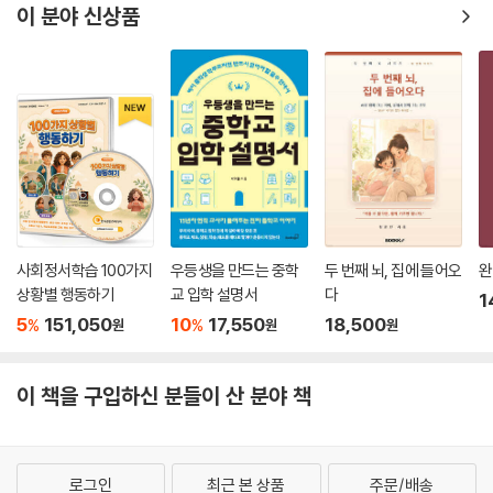
이 분야 신상품
사회정서학습 100가지
우등생을 만드는 중학
두 번째 뇌, 집에 들어오
완
상황별 행동하기
교 입학 설명서
다
1
5
151,050
10
17,550
18,500
%
%
원
원
원
이 책을 구입하신 분들이 산 분야 책
로그인
최근 본 상품
주문/배송