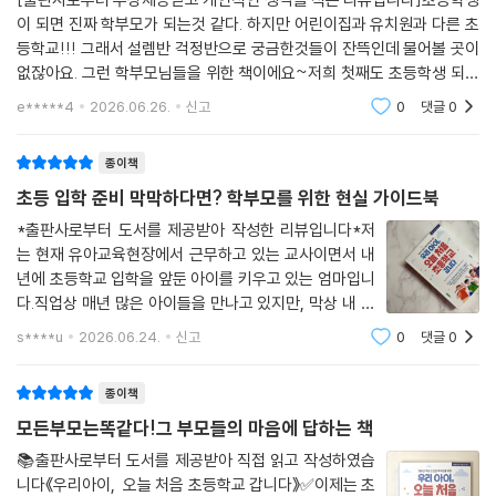
칸’처럼 한 번 정한 자리를 반복적으로 사용하는 것이 중요합니다.
과정에서 마주하게 되는 다양한 문제들에 대해 구체적으로 설명한다.
이 되면 진짜 학부모가 되는것 같다. 하지만 어린이집과 유치원과 다른 초
---p.274
기존의 초등학교 입학 가이드북들이 입학 준비물이나 공부 방법 등 정보
등학교!!! 그래서 설렘반 걱정반으로 궁금한것들이 잔뜩인데 물어볼 곳이
전달에만 치중한 경우가 많았다면, 이 책은 부모가 아이의 성장 과정을 보
없잖아요. 그런 학부모님들을 위한 책이에요~저희 첫째도 초등학생 되는
부모가 가장 쉽게 빠지는 함정은 ‘자녀의 지금 모습이 앞으로도 계속될
다 장기적이고 균형 잡힌 시선으로 바라볼 수 있도록 돕는 데 초점을 맞춘
날이 곧이네요. 미리 학습해 둔다 생각하고 읽기 시작했어요~1장 우리아
e*****4
2026.06.26.
신고
0
댓글
0
것’이라는 섣부른 예측입니다. 이때 도움이 되는 개념이 바로 ‘근접 발달 영
이 학습 발달 어떻게
다. 단순한 입시나 성적이 아니라, 아이의 전반적인 성장과 부모의 역할까
역’입니다. 근접 발달 영역이란, 아이가 혼자 힘으로는 아직 어려워 보이지
지 함께 고민하게 만드는 현실적인 교육 안내서이다.
종이책
만 어른의 도움이나 적절한 안내가 주어질 때는 수행할 수 있는 범위를 의
미합니다. 즉, 지금 당장 혼자서 못한다고 해서 그 능력이 없다고 단정할 수
초등 입학 준비 막막하다면? 학부모를 위한 현실 가이드북
“정답보다 중요한 것은 방향” — 아이와 부모가 함께 성장하는 과정에 대
는 없습니다.
하여
*출판사로부터 도서를 제공받아 작성한 리뷰입니다*저
---p.300
는 현재 유아교육현장에서 근무하고 있는 교사이면서 내
아이들은 모두 다른 성향과 속도로 성장하기 때문에, 모든 아이에게 똑같
년에 초등학교 입학을 앞둔 아이를 키우고 있는 엄마입니
이 적용되는 완벽한 정답은 존재하지 않는다. 어떤 아이는 빠르게 적응하
다자녀 양육에서 가장 많이 듣는 질문 중 하나는 ‘어떻게 해야 공평할 수 있
다.직업상 매년 많은 아이들을 만나고 있지만, 막상 내 아
지만, 또 다른 아이는 새로운 환경 앞에서 오랜 시간 불안과 어려움을 겪기
을까?’입니다. 다자녀 양육에서 부모가 ‘공평함’을 고민하는 것은 그만큼
이가 초등학교에 입학한다고 생각하니 부모의 마음은 또
도 한다. 중요한 것은 부모가 아이를 향한 사랑과 관심을 바탕으로 끊임없
s****u
2026.06.24.
신고
0
댓글
0
다르더라고요."학교생활은 잘 적응할 수 있을까?""친구들
아이들을 진심으로 아끼는 마음이 있다는 증거입니다. 하지만 공평함은 모
이 고민하며, 상황마다 가장 적절한 선택을 함께 찾아가는 과정이다.
과 잘 지낼 수 있을까?""공부는 따라갈 수 있을
든 아이에게 똑같은 시간을 똑같은 방식으로 주는 것이 아닙니다. 교육·가
때로는 흔들리고 멈춰 서는 순간 역시 아이에게는 성장의 일부가 될 수 있
종이책
족 심리학에서는 동일성(equality)보다 공평(equity)을 강조하는데, 이
으며, 부모 또한 그 시간을 통해 함께 배우고 성장하게 된다. 이 책은 완벽
모든부모는똑같다!그 부모들의 마음에 답하는 책
는 각 아이가 필요로 하는 만큼 다르게 주는 것이 진짜 공평함이라는 뜻입
한 해답을 제시하기보다는, 아이에게 맞는 방향을 부모가 스스로 찾을 수
니다.
📚출판사로부터 도서를 제공받아 직접 읽고 작성하였습
있도록 도와주는 현실적인 안내서이자 든든한 조언자가 되어줄 것이다.
니다《우리아이, 오늘 처음 초등학교 갑니다》✅️이제는 초
---p.376