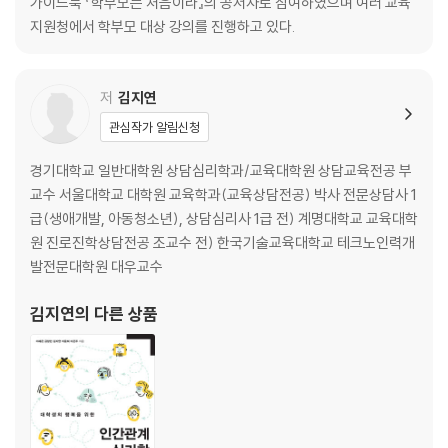
가이드북 『학부모는 처음이라』의 공저자로 참여하였으며 여러 교육
Q3. 특수교육대상자가 되면 아이는 어떤 지원을 받을 수 있나요?
지원청에서 학부모 대상 강의를 진행하고 있다.
Q4. 경계선 지능인 우리 아이, 앞으로 점점 더 힘들어지겠죠?
Q5. 특수교육대상자로 선정되지 못했어요. 앞으로 어떻게 하죠?
Q6. 언젠가 나아질 수도 있는데, 장애 등록 꼭 지금 해야 할까요?
저
김지연
관심작가 알림신청
7장. 학부모 되기 참 쉽지 않네요
Q1. 일, 육아, 집안일까지 모두 버거운데 육아 휴직해도 될까요?
경기대학교 일반대학원 상담심리학과/교육대학원 상담교육전공 부
Q2. 학부모 모임에 꼭 참석해야 나중에 아이에게 지장 없을까요?
교수 서울대학교 대학원 교육학과(교육상담전공) 박사 전문상담사 1
Q3. 내 아이를 다른 아이들과 자꾸 비교하는 마음, 어떻게 끊죠?
급(생애개발, 아동청소년), 상담심리사 1급 전) 계명대학교 교육대학
Q4. 다자녀 환경에서 모두를 균형 있게 돌보려면 어떻게 하죠?
원 진로진학상담전공 조교수 전) 한국기술교육대학교 테크노인력개
Q5. 다들 해외여행 가는데, 어린 시절 여행 정말 필요한 걸까요?
발전문대학원 대우교수
Q6. 학습·사교육 문제로 생긴 어른들의 갈등, 어떻게 조율할까요
김지연
의 다른 상품