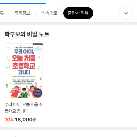
류
품목정보
책 속으로
출판사 리뷰
학부모의 비밀 노트
우리 아이, 오늘 처음 초
등학교 갑니다
10
18,000
%
원