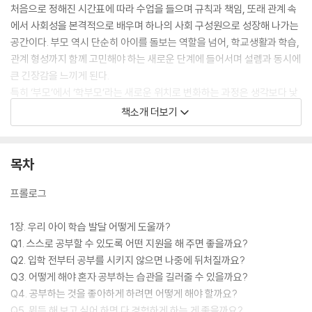
처음으로 정해진 시간표에 따라 수업을 들으며 규칙과 책임, 또래 관계 속
에서 사회성을 본격적으로 배우며 하나의 사회 구성원으로 성장해 나가는
공간이다. 부모 역시 단순히 아이를 돌보는 역할을 넘어, 학교생활과 학습,
관계 형성까지 함께 고민해야 하는 새로운 단계에 들어서며 설렘과 동시에
큰 긴장감을 느끼게 된다.
특히 ‘부모’에서 ‘학부모’라는 새로운 위치로 변화하는 과정은 생각보다 낯
설고 어렵다. 아이가 초등학교에 들어가면 생활 습관과 학습 태도, 친구 관
책소개 더보기
계, 학교 적응력 등 아이에게 요구되는 부분이 훨씬 많아진다. 하지만 처음
학부모가 된 부모 입장에서는 무엇을 먼저 준비해야 하는지조차 막막할 수
밖에 없다. 여기에 주변의 조언과 넘쳐나는 교육 정보까지 더해지면서, 어
목차
떤 말을 믿고 어떤 방향으로 아이를 이끌어야 하는지 혼란과 불안을 느끼
는 경우도 많다.
프롤로그
초·중·고등학생 부모 교육 시리즈 『학부모의 비밀 노트』 중 첫 번째로 출간
된 이 책의 저자들은 교육부 공식 자녀 교육 가이드북 『학부모는 처음이
1장. 우리 아이 학습 발달 어떻게 도울까?
라』를 집필한 경력을 가진 전문가들로, 서울대학교 교육학과 교수와 다양
Q1. 스스로 공부할 수 있도록 어떤 지원을 해 주면 좋을까요?
한 분야의 아동·교육 전문가들이 함께 참여하였다. 오랜 교육 현장 경험과
Q2. 입학 전부터 공부를 시키지 않으면 나중에 뒤처질까요?
전문적인 연구를 바탕으로, 초보 학부모들이 실제로 가장 궁금해하고 어려
Q3. 어떻게 해야 혼자 공부하는 습관을 길러줄 수 있을까요?
워하는 내용을 체계적으로 정리했다는 점에서 신뢰를 더한다.
Q4. 공부하는 것을 좋아하게 하려면 어떻게 해야 할까요?
책의 전체 내용은 총 7장으로 구성되어 있으며, 각 장별로 초등 입학 전후
Q5. 뭐든 해 보고 싶어 하면 다 경험하게 하는 게 좋을까요?