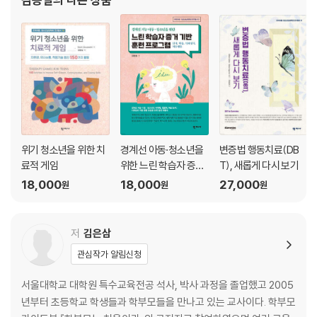
4장. 초등학교 입학, 뭐부터 준비할까?
소년보호위원회 위원, BK21 미래교육디자인연구
Q1. 초등학교는 유치원과 어떤 점이 다른가요?
Q2. 초등학교 입학 전, 한글 다 떼야 할까요?
Q3. 1학년 때 학교에서는 어떤 과목을 배우나요?
Q4. 1학년 때 배운 내용은 어떻게 평가하나요?
Q5. 선생님과의 소통, 상담은 어떻게 해야 하나요?
Q6. 학교생활, 친구 관계에 문제가 생기면 어쩌죠?
5장. 안 좋은 습관 어떻게 고칠까?
위기 청소년을 위한 치
경계선 아동·청소년을
변증법 행동치료(DB
Q1. 아이가 일찍 자고 일찍 일어나게 하려면 어떻게 할까요?
료적 게임
위한 느린 학습자 증거
T), 새롭게 다시 보기
Q2. 밥 먹을 때마다 전쟁입니다. 식사 습관은 어떻게 바꾸죠?
기반 훈련 프로그램
18,000
18,000
27,000
원
원
원
Q3. 화장실도 혼자서 못 가는 아이를 어떻게 도와야 할까요?
Q4. 아이 혼자서도 물건을 챙기는 방법을 알려주고 싶어요
Q5. 우리 아이 집중력이 부족한데 높이는 방법이 없을까요?
저
김은삼
Q6. 아이의 스마트폰 사용 시간은 어떻게 조절하면 좋을까요?
관심작가 알림신청
6장. 내 아이가 발달 장애면 어쩌지?
서울대학교 대학원 특수교육전공 석사, 박사 과정을 졸업했고 2005
Q1. 남들보다 발달이 느린 우리 아이, 혹시 발달 장애일까요?
년부터 초등학교 학생들과 학부모들을 만나고 있는 교사이다. 학부모
Q2. 병원이나 기관에서 검사받으면 아이에게 불이익이 생길까요?