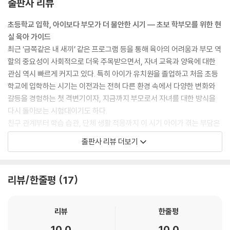
출판사 리뷰
안전감이 약하면 아이는 ‘실수=관계가 흔들릴 일’로 받아들이고, 공부는
배움의 자리가 아니라 평가와 방어의 장이 됩니다. 그러면 아이는 도전을
초등학교 입학, 아이보다 부모가 더 불안한 시기 — 초보 학부모를 위한 현
피하고, 어려운 문제를 회피하고, 실패를 감추며, 결국 학습 자체가 위축될
실 육아 가이드
수 있습니다.
최근 ‘금쪽같은 내 새끼’ 같은 프로그램 등을 통해 육아의 어려움과 부모 역
---p.57
할의 중요성이 사회적으로 더욱 주목받으면서, 자녀 교육과 양육에 대한
관심 역시 빠르게 커지고 있다. 특히 아이가 유치원을 졸업하고 처음 초등
스마트폰의 숏폼 영상이나 게임은 큰 노력 없이 짧은 시간 안에 ‘즉각적 보
학교에 입학하는 시기는 이전과는 전혀 다른 환경 속에서 다양한 변화와
상’이 주어집니다. 반면, 레고를 조립하거나 책을 읽는 것은 인내심을 갖고
갈등을 경험하는 첫 격변기이자, 지금까지 부모로서 자녀를 대한 방식을
노력해야만 재미(보상)를 느낄 수 있는 ‘지연된 보상’입니다. 이렇게 미디
다시 돌아보는 시험대이기도 하다.
어의 빠르고 강한 자극에 익숙해져, 현실의 느리고 약한 자극에는 덜 민감
친구 관계부터 학습 습관, 단체 생활 적응까지 이 시기 아이가 겪는 부담은
해지는 뇌의 상태를 비유해 ‘팝콘 브레인’이라고 부르기도 합니다. 그러나
생각보다 크고, 이를 지켜보는 학부모들 역시 막연한 불안과 심리적 압박
출판사 리뷰 더보기
이러한 상태는 환경과 사용 습관이 바뀌면 충분히 회복될 수 있습니다. 아
을 함께 느끼게 된다. 이 책은 바로 이러한 현실 속에서 출발한다. 초등학생
이의 뇌는 여전히 유연하며, 느린 자극에 다시 적응할 수 있는 힘을 가지고
자녀를 둔 부모들이 가장 많이 고민하고 어려워하는 문제들을 이해하고,
있습니다.
아이와 부모 모두가 조금 더 안정적으로 학교생활에 적응할 수 있도록 돕
리뷰/한줄평
17
---p.114
는 현실적인 가이드가 되고자 한다.
공격적인 말투나 행동이 나타날 때 부모가 가장 먼저 해야 할 일은 ‘즉각적
초등학생 부모가 가장 궁금한 질문들 — 교육 전문가들이 직접 정리한 실
리뷰
한줄평
인 꾸중’이 아니라 아이의 행동을 이해하는 것’입니다. 아이는 대개 자신이
전 양육 노하우
10.0
10.0
거친 행동을 하고 있다는 자각이 없고, 친구들과의 놀이 방식 그대로 가져