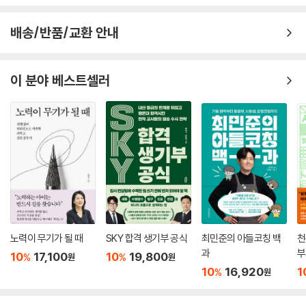
배송/반품/교환 안내
이 분야 베스트셀러
노력이 무기가 될 때
SKY 합격 생기부 공식
최민준의 아들코칭 백
천
과
부
10
17,100
10
19,800
%
%
원
원
10
16,920
1
%
원