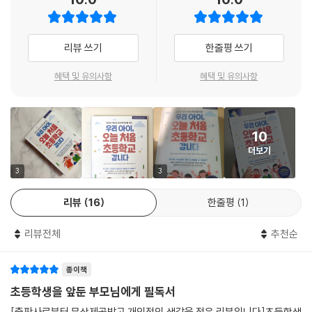
초·중·고등학생 부모를 위한 자녀 교육 시리즈 『학부모의 비밀 노트』의 첫
온 것일 뿐입니다. 따라서 “그거 나쁜 말이야!”처럼 단정하지 않고, “지금
번째 도서인 이 책의 가장 큰 강점은 실제 교육 현장을 오랫동안 경험한 전
한 말은 듣는 사람이 깜짝 놀라게 할 수 있어”, “다른 방법으로 말해 볼
문가들이 집필에 참여했다는 점이다. 이 책의 저자들은 교육부에서 직접
리뷰 쓰기
한줄평 쓰기
까?”처럼 ‘행동의 영향’을 알려주는 방식이 더 효과적입니다.
배포한 자녀 교육 가이드북 『학부모는 처음이라』를 공동 집필한 경력을 가
---p.174
진 현직 교육자들로, 서울대학교 교육학과 교수와 다양한 분야의 아동·교
혜택 및 유의사항
혜택 및 유의사항
육 전문가들이 함께 참여하였다.
아이가 친구 문제로 어려움이 있을 경우 부모는 그 상황에 직접 개입하여
단순히 이상적인 교육 이론을 소개하는 데 그치지 않고, 실제 현장 상담을
문제를 해결하는 것이 아니라 먼저 아이의 이야기를 듣고 아이의 감정에
통해 학부모들이 가장 많이 궁금해하고 어려움을 느끼는 부분들을 중심으
공감을 해야 합니다. 아이는 부모가 마음을 읽어주는 것만으로도 위로를
10
로 내용을 구성했다. 아이의 학교 적응 문제부터 부모의 불안감 관리까지,
받고 힘을 얻습니다. 그러나 부모가 아이의 이야기를 듣고 엄청 속상해하
더보기
초등학생 부모들이 반복적으로 마주한 사례와 조언들을 체계적으로 정리
거나 눈물을 흘린다면 아이는 자신이 부모님을 슬프게 했다는 죄책감을 느
해 초보 학부모들도 쉽게 이해하고 바로 적용할 수 있도록 구성한 점이 이
3
3
끼면서 더는 자신의 일을 말하지 않게 될 수 있습니다. 부모는 아이의 이야
책만의 차별화된 강점이다.
기를 담담하게 듣고 아이의 감정에 공감해 주어야 합니다.
리뷰
16
한줄평
1
---p.232
학습·사회성·멘탈 관리까지 — 초등학생 부모가 꼭 알아야 할 42가지 핵
리뷰전체
추천순
심 질문
정리정돈은 기질만의 문제가 아니라 연습과 훈련으로 익힐 수 있는 기술입
이 책은 초등학교 시기의 아이를 둔 부모라면 반드시 알아야 할 핵심 주제
니다. 시작은 ‘위생, 정리의 완벽함’이 아니라 ‘자리 정하기’에서 출발하면
종이책
들을 7개 장에 걸쳐 폭넓게 다루고 있다. 아이의 학습 발달과 심리 이해를
좋습니다. 예를 들어 가방이 놓일 자리, 책과 공책이 들어갈 칸, 필통과 알
시작으로 사회성 형성, 학교생활 적응, 생활 습관 교정, 발달 장애 및 경계
초등학생을 앞둔 부모님에게 필독서
림장을 둘 위치를 아이와 함께 정해 보세요. ‘가방은 항상 여기에’, ‘책은 이
선 지능 검사, 사교육에 대한 의견 충돌, 학부모 멘탈 관리까지 실제 양육
[출판사로부터 무상제공받고 개인적인 생각을 적은 리뷰입니다]초등학생