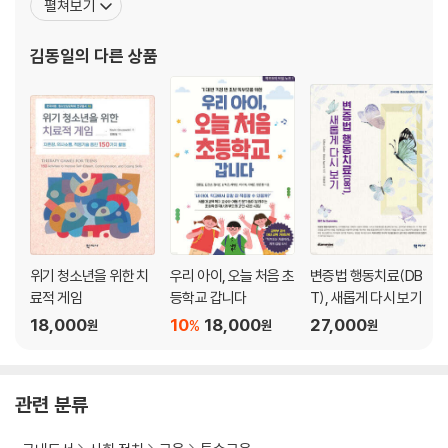
펼쳐보기
2. 경계선 지능 학생의 어휘력
담원 상담교수, 경인교육대학교 교육학과 교수, 한국학습장애학회
회장, (사)한국교육심리학회 회장, 서울대 사범대 기획실장, 국가 청
김동일
의 다른 상품
제7장 읽기 이해
소년보호위원회 위원, BK21 미래교육디자인연구
1. 읽기 이해란
2. 경계선 지능 학생의 의사소통
제8장 수학
1. 수학 학습이란
2. 경계선 지능 학생의 수학 학습
제9장 동기
위기 청소년을 위한 치
우리 아이, 오늘 처음 초
변증법 행동치료(DB
1. 동기란
료적 게임
등학교 갑니다
T), 새롭게 다시 보기
2. 경계선 지능 학생의 동기
18,000
10
18,000
27,000
%
원
원
원
제10장 사회성
1. 사회성이란
2. 경계선 지능 학생의 사회성
관련 분류
제11장 의사소통