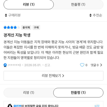
리뷰
1
한줄평
1
으로 이어지도록 설계되었다. 특히 ‘프로그램 소개’에서는 국내외 연구를
바탕으로 선별한 중재 프로그램을 정리해 교사·부모·상담사가 현장에서
구매리뷰
추천순
즉시 참고할 수 있도록 했다. 일부 영역에는 연구 문헌에 기반하여 구체적
인 회기 구성 예시와 차시안도 포함되어 실용성을 높였다.
종이책
구매
본 도서는 서울대학교 SSK 교육사각지대 학습자 연구단(단장 김동일 교
경계선 지능 학생
수)의 집단 연구 과정과 ‘새라배움’ 교육 실천을 기반으로 기획되었으며,
경계선 지능 아동들은 지적 장애와 평균 지능 사이의 '경계'에 위치합니다.
경계선 지능과 학습 부진을 지속적으로 연구해 온 여러 현장 전문가들이
이들은 복잡한 지시를 한 번에 이해하지 못하거나, 방금 배운 것도 금방 잊
제안한 임상 경험·현장 관찰· 연구 문헌을 바탕으로 구성하였다. 증거기반
어버리는 특성을 보입니다. 이 책은 이러한 현상의 근본 원인과 함께 필요
의 교육 실천을 확인하고 내용의 타당성과 적용 가능성을 동시에 검토하였
한 지원들이 영역별로 정리되어 있습니다.
다. 『경계선 지능 아동·청소년을 위한 느린 학습자 증거 기반 훈련 프로그
r******0
2026.05.01.
신고
0
댓글
0
램』은 경계선 지능 느린 학습자를 교육하고 지도하는 교사·상담사·부모에
게 교육적 접근을 정리해보는 실천 중심 도서다. 자신의 속도로 배우는 아
리뷰 전체보기
동·청소년을 충분히 이해하고 체계적으로 “천천히” 지원하고자 하는 교육
현장에 필요한 안내서로 활용되기를 기대한다.
리뷰
1
한줄평
1
클린봇
이 부적절한 글을 감지 중입니다.
설정