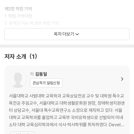
제2장 작업 기억
1. 작업 기억이란
2. 경계선 지능 학생의 작업 기억
목차 더보기
제3장 주의집중
1. 주의집중이란
2. 경계선 지능 학생의 주의집중
저자 소개
1
제4장 처리속도
1. 처리속도란
저
김동일
2. 경계선 지능 학생의 처리속도
관심작가 알림신청
제5장 추론
서울대학교 사범대학 교육학과 교육상담전공 교수 및 대학원 특수교
1. 추론이란
육전공 주임교수, 서울대학교 대학생활문화원 원장, 장애학생지원센
2. 경계선 지능 학생의 추론
터 상담교수, 서울대 특수교육연구소 소장으로 재직하고 있다. 서울
대학교 교육학과를 졸업하고 교육부 국비유학생으로 선발되어 미네
제6장 어휘
소타 대학 교육심리학과에서 석사·박사학위를 취득하였다. Develo
1. 어휘력이란
pmental Studies Center, Research Associate, 한국청소년상