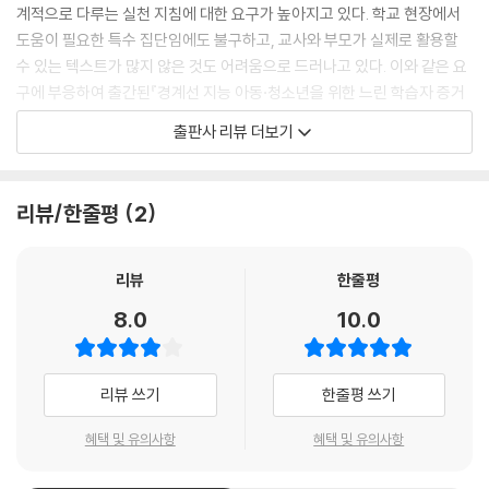
계적으로 다루는 실천 지침에 대한 요구가 높아지고 있다. 학교 현장에서
도움이 필요한 특수 집단임에도 불구하고, 교사와 부모가 실제로 활용할
수 있는 텍스트가 많지 않은 것도 어려움으로 드러나고 있다. 이와 같은 요
구에 부응하여 출간된『경계선 지능 아동·청소년을 위한 느린 학습자 증거
기반 훈련 프로그램』은 인지, 학습, 사회정서, 적응행동을 아우르는 통합
출판사 리뷰 더보기
형 실천 매뉴얼이다.
본 도서는 총 15장으로 구성되며, 먼저 인지 영역(지각·작업기억·주의·처
리뷰/한줄평
2
리속도·추론)에서 경계선 지능 학생들이 가장 빈번하게 겪는 기본적 어려
움을 점검한다. 이어지는 학습 영역(어휘·읽기 이해·수학·동기)에서는 인
지적 취약성이 학업 수행으로 이어지는 과정을 설명하고, 수업 현장에서
리뷰
한줄평
바로 활용할 수 있는 지도 전략을 구체적으로 제시한다. 또한 사회성·정서
8.0
10.0
영역에서는 또래관계, 의사소통, 정서 조절 등 학령기에서 특히 문제로 나
타나는 대인적·정서적 난점을 다루며, 일상생활 및 적응행동 영역에서는
일상기술·운동 능력·진로 역량 등을 포함해 학생의 장기적 독립성과 사회
리뷰 쓰기
한줄평 쓰기
적 적응력을 높일 수 있는 방법을 안내한다.
혜택 및 유의사항
혜택 및 유의사항
각 장은 ‘점검해 볼까요-알아볼까요-적용해 볼까요-프로그램 소개’의 동
일한 구조로 구성되어, 개념 이해부터 지도법, 증거 기반 활동까지 한 흐름