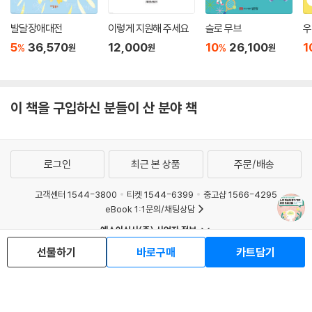
발달장애대전
이렇게 지원해 주세요
슬로 무브
우
5
36,570
12,000
10
26,100
1
%
%
원
원
원
이 책을 구입하신 분들이 산 분야 책
로그인
최근 본 상품
주문/배송
고객센터 1544-3800
티켓 1544-6399
중고샵 1566-4295
eBook 1:1문의/채팅상담
예스이십사(주) 사업자 정보
이용약관
개인정보처리방침
청소년보호정책
선물하기
바로구매
카트담기
PC버전
회사소개
거래처관계자께
도서홍보
광고
Copyright © YES24 Corp. All Rights Reserved.
MATOM6