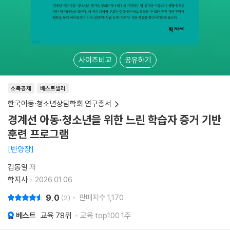
사이즈비교
공유하기
소득공제
베스트셀러
한국아동·청소년상담학회 연구총서
경계선 아동·청소년을 위한 느린 학습자 증거 기반
훈련 프로그램
반양장
김동일
저
학지사
2026.01.06.
9.0
판매지수
1,170
2
베스트
교육
78위
교육 top100 1주