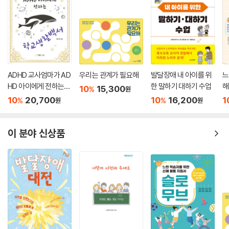
ADHD 교사엄마가 AD
우리는 관계가 필요해
발달장애 내 아이를 위
느
HD 아이에게 전하는
한 말하기 대하기 수업
해
10
15,300
%
원
학교생활백서
10
20,700
10
16,200
1
%
%
원
원
이 분야 신상품