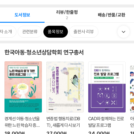
리뷰/한줄평
도서정보
배송/반품/교환
2
자 소개
관련분류
품목정보
출판사 리뷰
한국아동·청소년상담학회 연구총서
경계선 아동·청소년을
변증법 행동치료(DB
CAD와 함께하는 진로
아
위한 느린 학습자 증거
T), 새롭게 다시 보기
발달 프로그램
인
기반 훈련 프로그램
워
18,000
27,000
24,000
1
원
원
원