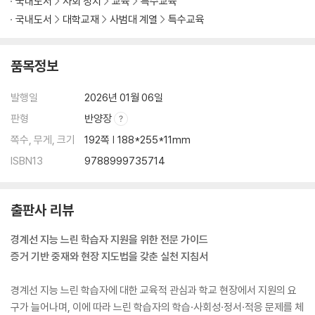
국내도서
사회 정치
교육
특수교육
1. 의사소통이란
국내도서
대학교재
사범대 계열
특수교육
2. 경계선 지능 학생의 의사소통
품목정보
제12장 정서
1. 정서란
발행일
2026년 01월 06일
2. 경계선 지능 학생의 정서
판형
반양장
제13장
쪽수, 무게, 크기
192쪽 | 188*255*11mm
1. 적응행동이란
ISBN13
9788999735714
2. 경계선 지능 학생의 적응행동
제14장 신체 운동
출판사 리뷰
1. 운동 능력이란
2. 경계선 지능 학생의 운동 능력
경계선 지능 느린 학습자 지원을 위한 전문 가이드
증거 기반 중재와 현장 지도법을 갖춘 실천 지침서
제15장 진로 직업
1. 진로 역량이란
경계선 지능 느린 학습자에 대한 교육적 관심과 학교 현장에서 지원의 요
2. 경계선 지능 학생의 진로 역량
구가 늘어나며, 이에 따라 느린 학습자의 학습·사회성·정서·적응 문제를 체