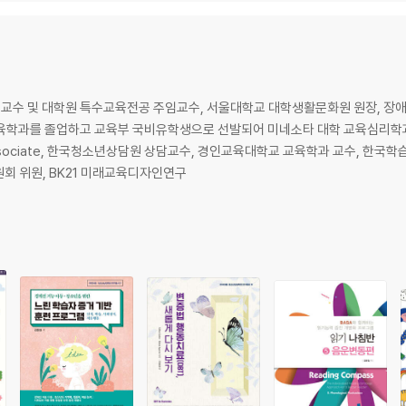
···········184
············196
육 ·········207
·······207
교수 및 대학원 특수교육전공 주임교수, 서울대학교 대학생활문화원 원장, 장
········212
육학과를 졸업하고 교육부 국비유학생으로 선발되어 미네소타 대학 교육심리학과에
···········235
earch Associate, 한국청소년상담원 상담교수, 경인교육대학교 교육학과 교수, 
회 위원, BK21 미래교육디자인연구
철학 기반 일 연구 ·············251
·······251
···········253
············259
············260
············270
학적 제언 ····················277
···········277
···········279
 교육변화 이론 ···· 299