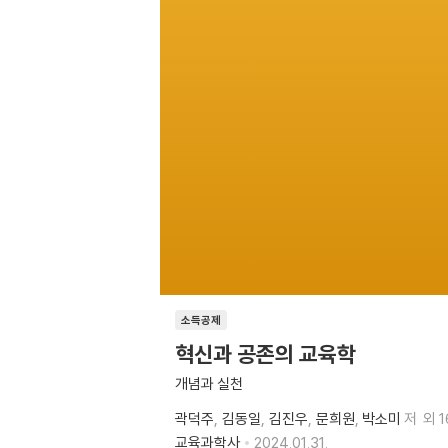
소득공제
혁신과 공존의 교육학
개념과 실천
곽덕주
김동일
김진우
문희원
박소미
저
외 
교육과학사
2024.01.31.