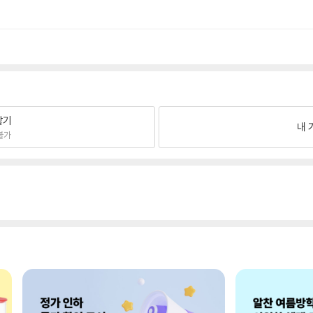
팔기
내 
불가