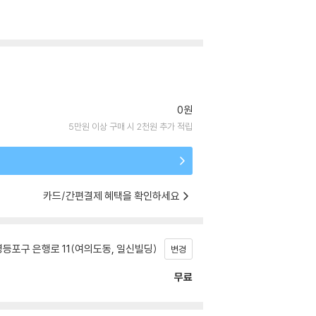
0원
5만원 이상 구매 시 2천원 추가 적립
카드/간편결제 혜택을 확인하세요
등포구 은행로 11(여의도동, 일신빌딩)
변경
무료