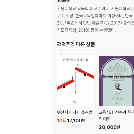
Ⅰ. 교육의 발달과 학교교육 ································
서울대학교 교육학과 교수이다. 서울대학교에서
Ⅱ. 근대국가의 등장과 학교관료제 ························
구소 소장, 한국교육철학학회 회장이며, 한국교
Ⅲ. 교육의 가치와 관료제적 교육 ··························
21), 『유럽에서 만난 예술교육』(2017) 
Ⅳ. 미래사회와 “삶”을 위한 교육 ·························
기도교육청, 2018) 등을 수행했다.
Ⅴ. 삶을 위한 교육을 위해 바뀌어야 할 것들 ··············
곽덕주
의 다른 상품
제4장 교육적 실천의 장에서 인간과 비인간의 ‘공존’에 대
Ⅰ. 들어가며 ··················································
Ⅱ. 교육의 ‘물질적’ 측면에 대한 새로운 사유: 비-인
Ⅲ. ANT의 주요 개념 및 핵심 주장 ·······················
Ⅳ. ANT의 관점에서 교육적 실천을 새롭게 사유하기 ····
Ⅴ. 나가며 ····················································
제3부 사회변화와 교육적 공존
위선자가 되지 않는 법
교육사상, 전통과 현
제5장 미래교육에 대한 상상: 공동재로서의 교육 ········
의 대화
10
17,100
%
원
Ⅰ. 들어가며 ··················································
20,000
원
Ⅱ. 공동재로서의 교육: 무엇이고 왜 등장한 것일까? ·····