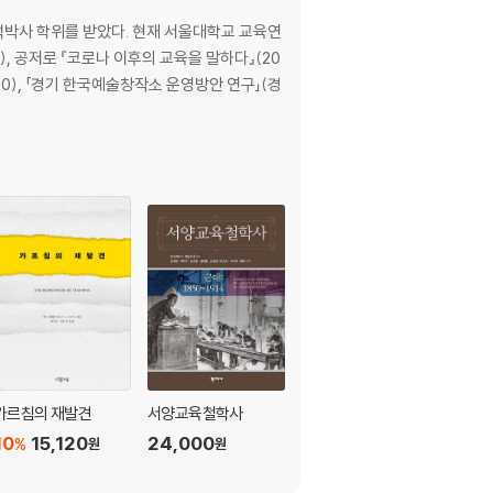
박사 학위를 받았다. 현재 서울대학교 교육연
, 공저로 『코로나 이후의 교육을 말하다』(20
20), 「경기 한국예술창작소 운영방안 연구」(경
39
가르침의 재발견
서양교육철학사
후기근대 교육에서의
교육적 관계와 가르침
10
15,120
24,000
%
원
원
의 존재론
17,000
원