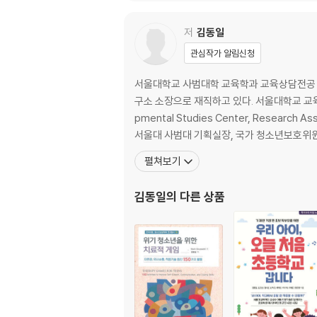
Ⅲ. 공동재로서의 교육: 의미와 한계 ······················
Ⅳ. 공동재로서의 교육, 어떻게 상상할 것인가 ···········
저
김동일
관심작가 알림신청
제6장 사회ㆍ문화적 관점에서 본 리더십재능 계발과 교
Ⅰ. 들어가며 ··················································
서울대학교 사범대학 교육학과 교육상담전공 
Ⅱ. 이론적 배경 ··············································
구소 소장으로 재직하고 있다. 서울대학교 교
Ⅲ. 나가며: 논의 및 제언 ··································
pmental Studies Center, Res
서울대 사범대 기획실장, 국가 청소년보호위원
제7장 사회변화에 대한 민감성과 진로 이론: 사회정의옹호
Ⅰ. 들어가며 ··················································
펼쳐보기
Ⅱ. 전통적인 진로이론들의 기본 가정 ·····················
Ⅲ. 진로이론 발전 동력: 사회적 변화에 대한 민감성 ·····
김동일
의 다른 상품
Ⅳ. 사회정의철학에 기반한 진로 이론의 시작 ············
Ⅴ. 후속 연구 방향과 진로상담 분야 내 함의 ·············
제8장 학교 현장의 갈등 양상과 교육적 공존을 위한 교육행정
Ⅰ. 들어가며: 교육적 공존을 위한 의미의 공유 ···········
Ⅱ. 학교 현장의 갈등 양상 및 갈등관리 ···················
Ⅲ. 교육적 공존을 위한 교육변화의 원리: Fullan의