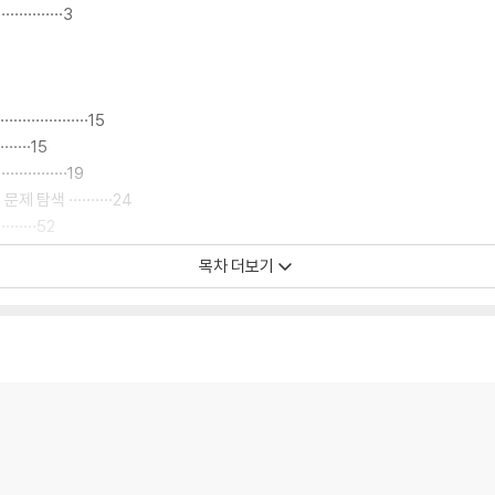
············3
·············15
········15
···········19
탐색 ··········24
·········52
목차 더보기
론: ‘교육적 공존(educative coexistence)’의 개념을 중심으로 ···· 
············67
념의 의미 ························71
·············82
··········99
의 전환 ·····103