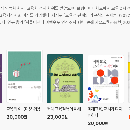
··········104
 인류학 학사, 교육학 석사 학위를 받았으며, 컬럼비아대학교에서 교육철학 석
···········108
육사상학회 이사를 역임했다. 저서로 『교육적 관계와 가르침의 존재론』(2022)
··········116
등이 있다. 연구 용역 「서울어젠다 이행수준 인식조사」(한국문화예술교육진흥원, 20
············121
···········128
한 이해: 행위자-네트워크이론(ANT)을 중심으로 ························1
·······139
간과 공존한다는 것의 의미 ·········143
············149
············160
········167
재
교육의 아름다운 위험
현대 교육철학의 이해
미래교육, 교사가 디자
············175
인하다
20,000
23,000
원
원
·······175
20,000
원
············178