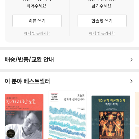
제13장 중용 지키기
되어주세요.
남겨주세요.
균형 잡기
협력과 타협으로 포용하기
리뷰 쓰기
한줄평 쓰기
제4부 DBT 치료 기법
혜택 및 유의사항
혜택 및 유의사항
제14장 치료의 기반 살펴보기
일대일 개인 치료
배송/반품/교환 안내
모두 함께: 집단 치료
집단에 가입하기
시간에 관계없이 연결되기: 전화 코칭
이 분야 베스트셀러
제15장 변증법 수용하기
시작: 변증법과의 우연한 만남
치료에서 다루어지는 주요 변증법적 딜레마들 살펴보기
양육의 변증법 딜레마: 중용 지키기
상담사의 변증법 개입 이해하기
제16장 환경 구조화