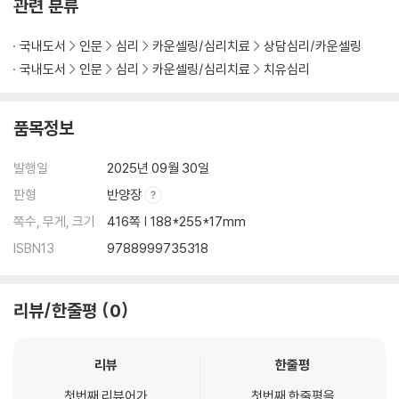
관련 분류
감정 조절 시작하기
스스로에게 정서적 지지자가 되어 주기
국내도서
인문
심리
카운셀링/심리치료
상담심리/카운셀링
국내도서
인문
심리
카운셀링/심리치료
치유심리
제11장 고통 감내
위기 생존 기술로 어려운 순간 관리하기
품목정보
모든 것에는 이유가 있다는 것 인식하기
충동적인 행동 억제하기
발행일
2025년 09월 30일
스스로 위기 관리하기
판형
반양장
제12장 대인관계 효과성 향상시키기
쪽수, 무게, 크기
416쪽 | 188*255*17mm
시작하기 전: 걸림돌 알아차리기
ISBN13
9788999735318
DEAR MAN 기술 익히기
타당화 기술 연습하기
GIVE 기술로 커뮤니케이션하기
리뷰/한줄평
0
FAST 기술을 통해 진실성을 지키기
GIVE와 FAST 기술을 통합하기
모든 기술을 통합하기
리뷰
한줄평
첫번째 리뷰어가
첫번째 한줄평을