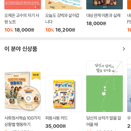
서로 다른 두 환경 구조화하기
문제를 해결하는 다섯 가지 방법
오제은 교수의 자기 사
오늘도 강박과 살아갑
대상관계 이론과 실제
내
기본 틀 구축하기
랑 노트
니다
F
18,000
원
개인 회기 구조화
10
18,000
10
16,200
1
%
%
원
원
다른 맥락에 구조 배치하기
제17장 상담자 자문팀
이 분야 신상품
자문팀에 가입하기
의제 지키기
제18장 경험 따라가 보기
다이어리 카드 쓰기
행동 분석
제19장 동기 부여하기 및 유지하기
치료 동기 지니기
동기 높이기
사회정서학습 100가지
피동사동 카드
당신의 상처가 말을 걸
우
동기 유지하기
상황별 행동하기
어올 때
35,000
2
원