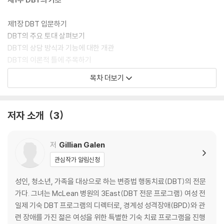
제1장 DBT 입문하기
DBT의 주요 토대 살펴보기
DBT의 상담 방식과 기능에 대한 개관
DBT의 이론적 틀에 주목하기
DBT 상담 단계 살펴보기
목차 더보기
DBT 기술 살펴보기
DBT의 운영 구조 자세히 살펴보기
DBT로 특정 상황 개입하기
저자 소개
3
제2장 DBT 이해하기
생물사회적 이론으로 시작하기
저
Gillian Galen
포괄적인 치료 접근의 기능과 목표
관심작가 알림신청
치료 유형 확인하기
변증법적 통합
성인, 청소년, 가족을 대상으로 하는 변증법 행동치료(DBT)의 전문
가다. 그녀는 McLean 병원의 3East(DBT 전문 프로그램) 여성 전
제3장 다중적 관점 받아들이기
일제 기숙 DBT 프로그램의 디렉터로, 경계성 성격장애(BPD)와 관
첫 반응에 질문하기
련 장애를 가진 젊은 여성을 위한 특별한 기숙 치료 프로그램을 진행