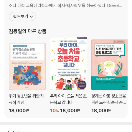
특정 행동을 특정 반응에 연결하기
소타 대학 교육심리학과에서 석사·박사학위를 취득하였다. Develo
pmental Studies Center, Research Associate, 한국청소년상
펼쳐보기
제7장 나의 생각 이해하기
담원 상담교수, 경인교육대학교 교육학과 교수, 한국학습장애학회
자기 대화 들여다보기
회장, (사)한국교육심리학회 회장, 서울대 사범대 기획실장, 국가 청
김동일
의 다른 상품
반응 관찰하기
소년보호위원회 위원, BK21 미래교육디자인연구
제8장 나의 관계 이해하기
관계 역동 인식하기
의사소통 강화하기
더 많은 가능성 열어 놓기
제3부 DBT 기술 탐구하기
위기 청소년을 위한 치
우리 아이, 오늘 처음 초
경계선 아동·청소년을
제9장 마음챙김
료적 게임
등학교 갑니다
위한 느린 학습자 증거
나의 마음을 탐구하기
기반 훈련 프로그램
18,000
10
18,000
18,000
%
마음챙김의 유형 이해하기
원
원
원
마음챙김의 이점 깨닫기
제10장 감정 조절하기