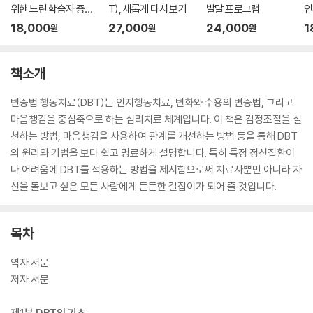
위한 느린 학습자 증거
T), 새롭게 다시 보기
발달 프로그램
인
기반 훈련 프로그램
워
18,000
27,000
24,000
1
원
원
원
책소개
변증법 행동치료(DBT)는 인지행동치료, 변화와 수용의 변증법, 그리고
마음챙김을 중심축으로 하는 심리치료 체계입니다. 이 책은 감정조절을 실
천하는 방법, 마음챙김을 사용하여 관계를 개선하는 방법 등을 통해 DBT
의 원리와 기법을 보다 쉽고 명료하게 설명합니다. 특히 특정 정신질환이
나 어려움에 DBT를 적용하는 방법을 제시함으로써 치료사뿐만 아니라 자
신을 돌보고 싶은 모든 사람에게 든든한 길잡이가 되어 줄 것입니다.
목차
역자 서문
저자 서문
제1부 DBT의 기초