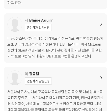
당신의 인식을 확장하기
하고 있다.
연민의 마음으로 스스로를 바라보기
제4장 충동성에서 능동적 즉흥성으로 나아가기
저
Blaise Aguirr
충동성과 즉흥성을 구분하기
관심작가 알림신청
자동적 반응에서 벗어나기
마음 열기
아동, 청소년, 성인을 대상 심리치료의 전문가로, 특히 변증법 행동치
부정적인 일을 긍정적인 일로 바꿔 보기
료(DBT)의 임상적 적용의 전문가다. DBT 트레이너이자 McLean
병원의 3East 책임자로서, BPD와 관련 장애를 가진 젊은이를 위한
제2부 이해에 도달하기
기숙 프로그램 및 외래 환자 DBT 프로그램을 운영하고 있다.
제5장 나의 감정 이해하기
나의 감정 알아차리기
역
김동일
부적절한 반응에 직면하기
관심작가 알림신청
문제 영역 식별하고 처리하기
서울대학교 사범대학 교육학과 교육상담전공 교수 및 대학원 특수교
제6장 나의 행동 이해하기
육전공 주임교수, 서울대학교 대학생활문화원 원장, 장애학생지원센
감정이 어떻게 행동에서 나타나는지 알기
터 상담교수, 서울대 특수교육연구소 소장으로 재직하고 있다. 서울
감정적인 트리거 식별하고 처리하기
대학교 교육학과를 졸업하고 교육부 국비유학생으로 선발되어 미네