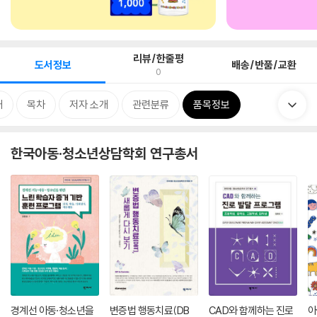
리뷰/한줄평
도서정보
배송/반품/교환
0
개
목차
저자 소개
관련분류
품목정보
한국아동·청소년상담학회 연구총서
경계선 아동·청소년을
변증법 행동치료(DB
CAD와 함께하는 진로
아