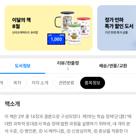
리뷰/한줄평
도서정보
배송/반품/교환
0
개
목차
저자 소개
관련분류
품목정보
책소개
이 책은 2부 총 14장과 결론으로 구성되었다. 제1부는 학습 장애‘군(群)’에
대한 과학적 토대로서 학습 장애 발현 과정을 설명하기 위하여, 네 개의 분
석 수준, ① 병인론, ② 뇌 메커니즘, ③ 신경심리학, ④ 증상을 적용한 다