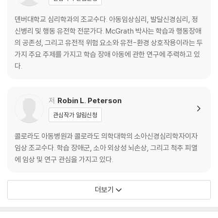
학습 장애에서 초기 학습의 손상이란 무엇인가
심리측정학적 인지 구인
덴버대학교 심리학과의 조교수다. 아동임상심리, 발달신경심리, 정
학습 장애군의 일반 대 특수 인지 결손
신병리 및 행동 유전학 전문가다. McGrath 박사는 학습과 행동장애
g는 무엇인가
의 공존성, 그리고 유전적 위험 요소와 유전-환경 상호작용이라는 두
인지 신경과학 구인
가지 주요 주제를 가지고 학습 장애 아동에 관한 연구에 주력하고 있
신경심리학을 넘어서
다.
제5장 공존장애
발달 신경심리학
저
Robin L. Peterson
병인학
관심작가 알림신청
제6장 특정학습장애: DSM-5 이후
콜로라도 아동병원과 콜로라도 의학대학의 소아신경심리학자이자
임상 조교수다. 학습 장애군, 소아 외상성 뇌손상, 그리고 척추 피열
제7장 평가에서의 증거 기반 실제
에 임상 및 연구 관심을 가지고 있다.
평가에 대한 전반적인 접근
발달사
더보기
관찰
검사 결과
난제와 혼란