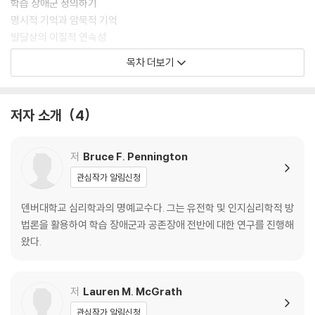
학습 장애군 정의하기
명시적 기억과 암묵적 기억
발달상의 이질적 연속성
다수준 프레임
목차 더보기
다중 결손 모델
공존장애로부터의 통찰
저자 소개
4
제2장 학습 장애의 병인론
행동 유전학
ACE 모델 이후 설명: 유전-환경 상호작용
저
Bruce F. Pennington
분자 유전학
관심작가 알림신청
누락된 유전가능성?
덴버대학교 심리학과의 명예교수다. 그는 유전학 및 인지심리학적 방
제3장 학습 장애 뇌 메커니즘
법론을 활용하여 학습 장애군과 공존장애 전반에 대한 연구를 진행해
연결성 분석
왔다.
뇌-행동 발달의 세 가지 모델
뇌와 인지 발달의 통합
저
Lauren M. McGrath
제4장 신경심리 구인
관심작가 알림신청