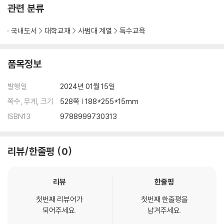
관련 분류
제8장 성취 격차
국내도서
대학교재
사범대 계열
특수교육
개인 차 대 집단 차
집단 차이를 분석하기 위한 틀
국가 간 차이: 국가 간 부의 차이
품목정보
성별 차이
사회경제적 지위와 인종 차이
발행일
2024년 01월 15일
성취 격차에 대한 강력한 증거
쪽수, 무게, 크기
528쪽 | 188*255*15mm
성취 격차는 왜 나타나는가
ISBN13
9788999730313
정책적 함의
제2부 장애 영역별 이론
리뷰/한줄평
0
제9장 말ㆍ언어 장애
요약
리뷰
한줄평
역사
첫번째 리뷰어가
첫번째 한줄평을
정의
되어주세요.
남겨주세요.
유병률과 병인론