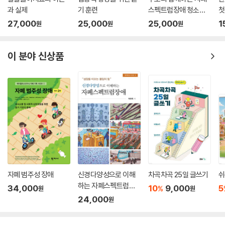
유병률과 역학
과 실제
기 훈련
스펙트럼장애 청소년
첫
발달 신경심리학
사회기술훈련 (PEERS
27,000
25,000
25,000
1
원
원
원
뇌 메커니즘
®)
병인론
이 분야 신상품
진단과 치료
제12장 주의력결핍 과잉행동장애(ADHD)
요약
역사
정의
유병률과 역학
발달 신경심리학
뇌 메커니즘
병인론
자폐 범주성 장애
신경다양성으로 이해
차곡차곡 25일 글쓰기
쉬
진단과 치료
하는 자폐스펙트럼장
34,000
10
9,000
5
%
원
원
애
24,000
제13장 자폐스펙트럼장애
원
요약
역사