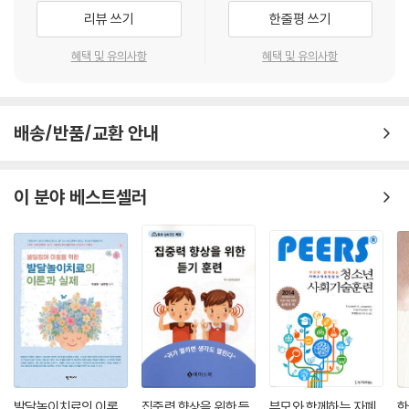
발달 신경심리학
리뷰 쓰기
한줄평 쓰기
뇌 메커니즘
병인론
혜택 및 유의사항
혜택 및 유의사항
진단과 치료
제10장 읽기장애(난독증)
배송/반품/교환 안내
요약
역사
정의
이 분야 베스트셀러
유병률과 병인론
발달 신경심리학
뇌 메커니즘
병인론
진단과 치료
제11장 수학장애(난산증)
요약
역사
정의
발달놀이치료의 이론
집중력 향상을 위한 듣
부모와 함께하는 자폐
한