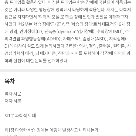
층 프레임을 활용하였다. 이러한 프레임은 학습 장애에 국한되어 적용되는
것은 아니라 다양한 행동장애 영역에서 타당하게 적용된다. 저자는 다학제
접근을 지지하면서 ‘의학적 모델’로 학습 장애 발현과 발달을 이해하고자
하였다. 제2부는 학습 장애‘군(群)’, 즉 ‘학습의 장애’로서 대표적인 6개 장
애 영역, 언어장애(LI), 난독증(dyslexia: 읽기장애), 수학장애(MD), 주
의력결핍 과잉행동장애(ADHD), 자폐스펙트럼장애(ASD), 지적장애(I
D)에 대하여 심도 있게 논의하였다. 간략한 역사, 정의, 출현율, 원인론, 신
경심리학적 배경, 뇌 메커니즘, 진단과 처치를 포함하여 각 장애 영역의 과
학과 실천에 대한 논의를 전개하였다.
목차
역자 서문
저자 서문
제1부 과학적 토대
제1장 다양한 학습 장애는 어떻게 발생하고 나타나는가