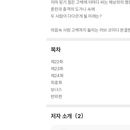
차마 믿기 힘든 고백에 야마다 씨는 예상외의 행
혼란과 충격의 도가니 속에
두 사람이 다다르게 될 미래는?
마음속 사랑 고백까지 들리는 러브 코미디 완결편
목차
제22화
제23화
제24화
최종화
보너스
번외편
저자 소개
2