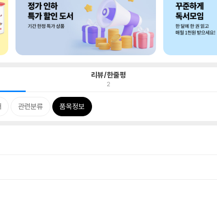
리뷰/한줄평
2
개
관련분류
품목정보