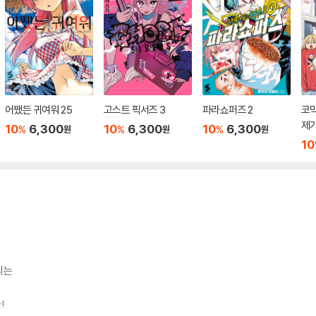
어쨌든 귀여워 25
고스트 픽서즈 3
파라쇼퍼즈 2
코믹
제가
10
6,300
10
6,300
10
6,300
%
%
%
원
원
원
10
씨는
!