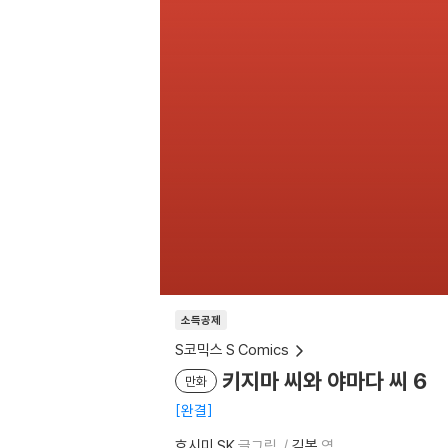
소득공제
S코믹스 S Comics
키지마 씨와 야마다 씨 6
만화
완결
호시미 SK
글그림
김봄
역