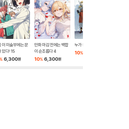
 이 미술부에는 문
만화 마감 전에는 백합
누가 용사를 죽였는가 1
묘쌤은 이
 있다! 15
이 순조롭다 4
1
10
6,300
%
원
6,300
10
6,300
10
6
%
%
%
원
원