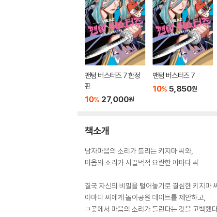
팬텀 버스터즈 7 한정
팬텀 버스터즈 7
판
10
5,850
%
원
10
27,000
%
원
책소개
남자마음의 소리가 들리는 키지마 씨와,
마음의 소리가 시끌벅적 요란한 야마다 씨.
결국 자신의 비밀을 털어놓기로 결심한 키지마 
야마다 씨에게 놀이공원 데이트를 제안하고,
그곳에서 마음의 소리가 들린다는 것을 고백했다