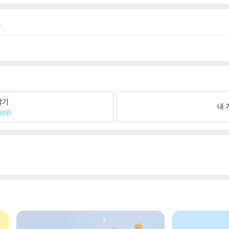
.
팔기
내 
00원