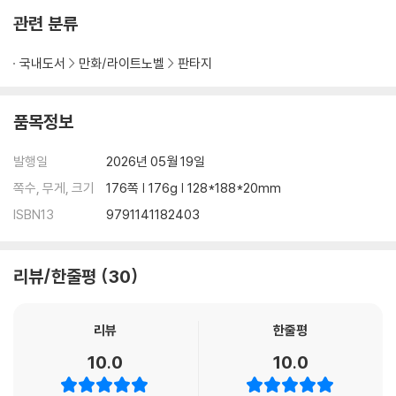
관련 분류
국내도서
만화/라이트노벨
판타지
품목정보
발행일
2026년 05월 19일
쪽수, 무게, 크기
176쪽 | 176g | 128*188*20mm
ISBN13
9791141182403
리뷰/한줄평
30
리뷰
한줄평
10.0
10.0