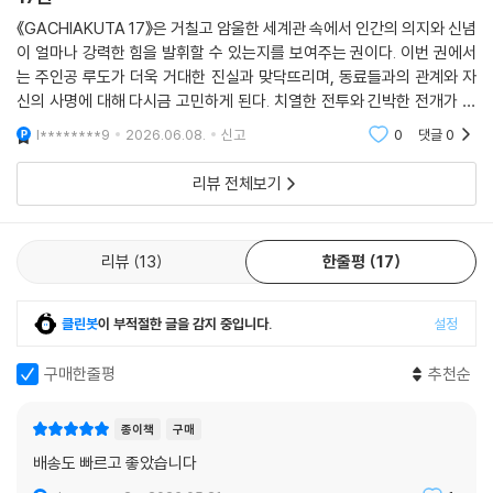
《GACHIAKUTA 17》은 거칠고 암울한 세계관 속에서 인간의 의지와 신념
이 얼마나 강력한 힘을 발휘할 수 있는지를 보여주는 권이다. 이번 권에서
는 주인공 루도가 더욱 거대한 진실과 맞닥뜨리며, 동료들과의 관계와 자
신의 사명에 대해 다시금 고민하게 된다. 치열한 전투와 긴박한 전개가 이
어지는 가운데 각 인물의 신념이 충돌하며 이야기에 깊이를 더한다.
l********9
2026.06.08.
신고
0
댓글
0
리뷰 전체보기
리뷰
13
한줄평
17
클린봇
이 부적절한 글을 감지 중입니다.
설정
구매한줄평
추천순
종이책
구매
배송도 빠르고 좋았습니다