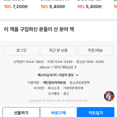
10
7,200
10
5,400
10
5,400
1
%
%
%
원
원
원
이 책을 구입하신 분들이 산 분야 책
로그인
최근 본 상품
주문/배송
고객센터 1544-3800
티켓 1544-6399
중고샵 1566-4295
eBook 1:1문의/채팅상담
예스이십사(주) 사업자 정보
이용약관
개인정보처리방침
청소년보호정책
PC버전
회사소개
거래처관계자께
도서홍보
광고
Copyright © YES24 Corp. All Rights Reserved.
MATOM6
선물하기
바로구매
카트담기