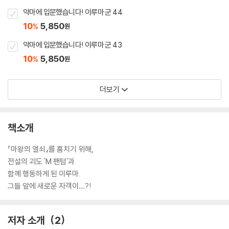
악마에 입문했습니다! 이루마 군 44
10
5,850
%
원
악마에 입문했습니다! 이루마 군 43
10
5,850
%
원
더보기
책소개
『마왕의 열쇠』를 훔치기 위해,
전설의 괴도 'M 팬텀'과
함께 행동하게 된 이루마.
그들 앞에 새로운 자객이…?!
저자 소개
2