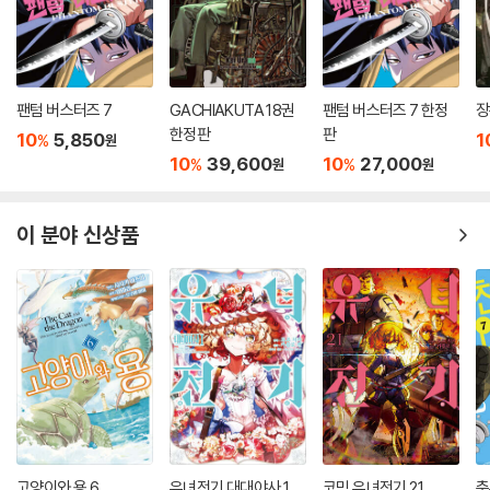
팬텀 버스터즈 7
GACHIAKUTA 18권
팬텀 버스터즈 7 한정
장
한정판
판
10
5,850
1
%
원
10
39,600
10
27,000
%
%
원
원
이 분야 신상품
고양이와 용 6
유녀전기 대대야사 1
코믹 유녀전기 21
춤