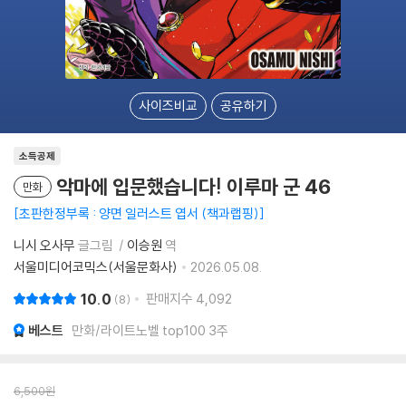
사이즈비교
공유하기
소득공제
악마에 입문했습니다! 이루마 군 46
만화
초판한정부록 : 양면 일러스트 엽서 (책과랩핑)
니시 오사무
글그림
이승원
역
서울미디어코믹스(서울문화사)
2026.05.08.
10.0
판매지수
4,092
8
베스트
만화/라이트노벨 top100 3주
6,500
원