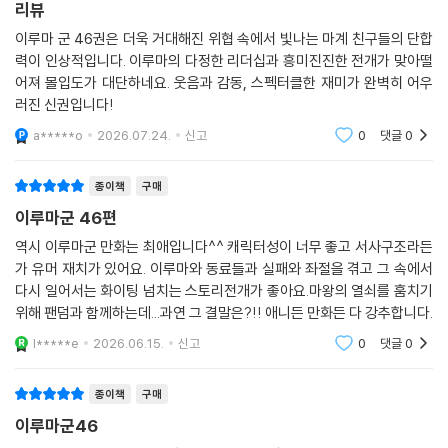
리뷰
이루마 군 46권은 더욱 거대해진 위협 속에서 빛나는 마계 친구들의 단합
력이 인상적입니다. 이루마의 다정한 리더십과 흥미진진한 전개가 맞아떨
어져 몰입도가 대단하네요. 웃음과 감동, 스펙터클한 재미가 완벽히 어우
러진 신권입니다!
a*****o
2026.07.24.
신고
0
댓글
0
종이책
구매
이루마군 46편
역시 이루마군 만화는 최애입니다^^ 캐릭터성이 너무 좋고 서사구조라든
가 유머 재치가 있어요. 이루마와 동료들과 실패와 좌절을 겪고 그 속에서
다시 일어서는 화이팅 넘치는 스토리전개가 좋아요.마왕의 열쇠를 훔치기
위해 팬덤과 함께하는데...과연 그 결말은?!! 애니든 만화든 다 강추합니다.
l*****e
2026.06.15.
신고
0
댓글
0
종이책
구매
이루마군46