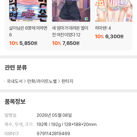
살아남은 6명에 의하면
새 엄마가 데려온 딸이
히마텐! 4
6
전 여친이었다 12
10
6,300
%
원
10
5,850
10
7,650
%
%
원
원
관련 분류
국내도서
만화/라이트노벨
판타지
품목정보
발행일
2026년 05월 08일
쪽수, 무게, 크기
192쪽 | 192g | 128*188*20mm
ISBN13
9791142819469