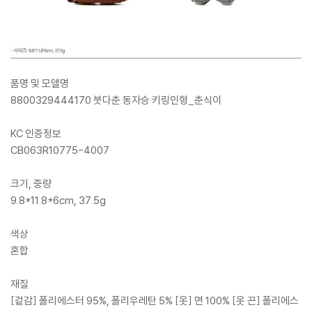
품명 및 모델명
8800329444170 붓다춘 동자승 키링인형_춘식이
KC 인증정보
CB063R10775-4007
크기, 중량
9.8*11.8*6cm, 37.5g
색상
혼합
재질
[겉감] 폴리에스터 95%, 폴리우레탄 5% [옷] 면 100% [옷 끈] 폴리에스