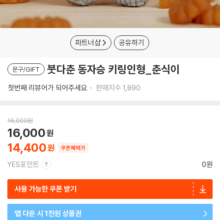
파트너샵
공유하기
붓다춘 동자승 키링인형_춘식이
문구/GIFT
첫번째 리뷰어가 되어주세요
판매지수
1,890
16,000
원
16,000
14,400
쿠폰혜택가
YES포인트
0원
사용 가능한 쿠폰 받기
앱 다운 시 1천원 상품권