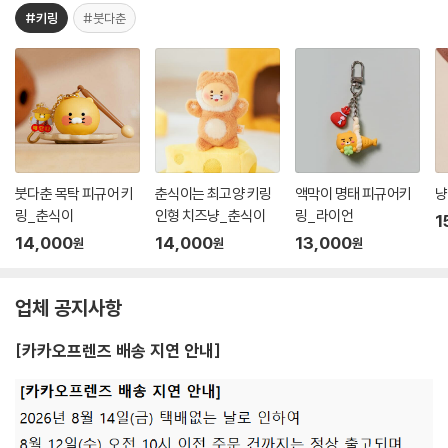
#키링
#붓다춘
붓다춘 목탁 피규어 키
춘식이는 최고양 키링
액막이 명태 피규어키
냥
링_춘식이
인형 치즈냥_춘식이
링_라이언
1
14,000
14,000
13,000
원
원
원
업체 공지사항
[카카오프렌즈 배송 지연 안내]