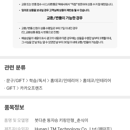
관련 분류
문구/GIFT
학습/독서
홈데코/인테리어
홈데코/인테리어
GIFT
카카오프렌즈
품목정보
품명 및 모델명
붓다춘 동자승 키링인형_춘식이
제조자/수입자
Hunan LTM Technology Co., Ltd (헤이프)