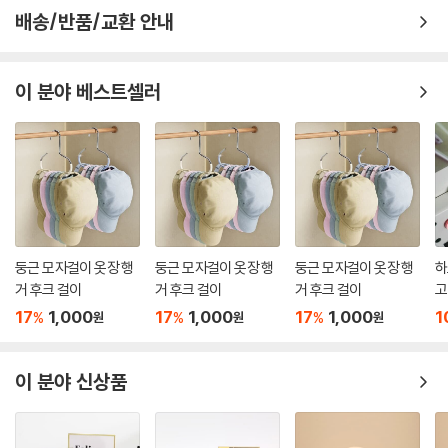
배송/반품/교환 안내
이 분야 베스트셀러
둥근 모자걸이 옷장 행
둥근 모자걸이 옷장 행
둥근 모자걸이 옷장 행
하
거 후크 걸이
거 후크 걸이
거 후크 걸이
고
17
1,000
17
1,000
17
1,000
1
%
%
%
원
원
원
이 분야 신상품