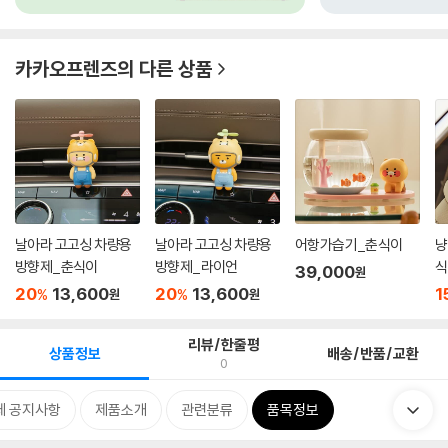
카카오프렌즈
의 다른 상품
날아라 고고싱 차량용
날아라 고고싱 차량용
어항가습기_춘식이
냥
방향제_춘식이
방향제_라이언
식
39,000
원
20
13,600
20
13,600
1
%
%
원
원
리뷰/한줄평
상품정보
배송/반품/교환
0
체 공지사항
제품소개
관련분류
품목정보