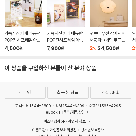
가족사진 카페 메뉴판
가족사진 카페 메뉴판
오르미 무선 강아지 센
오
POP전시 프레임 아크
POP전시 프레임 아크
서등 마그네틱 무드 모
서
릴 액자 중
릴 액자 대
션감지 현관 LED
션
4,500
7,900
2
24,500
2
%
원
원
원
이 상품을 구입하신 분들이 산 분야 상품
로그인
최근 본 상품
주문/배송
고객센터 1544-3800
티켓 1544-6399
중고샵 1566-4295
eBook 1:1문의/채팅상담
예스이십사(주) 사업자 정보
이용약관
개인정보처리방침
청소년보호정책