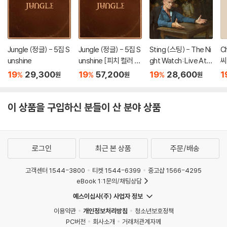
Jungle (정글) - 5집 S
Jungle (정글) - 5집 S
Sting (스팅) - The Ni
C
unshine
unshine [피치 컬러 L
ght Watch: Live At T
씨
P]
he Rijksmuseum
F
19
29,300
19
57,200
19
28,600
1
%
%
%
원
원
원
테
이 상품을 구입하신 분들이 산 분야 상품
로그인
최근 본 상품
주문/배송
고객센터 1544-3800
티켓 1544-6399
중고샵 1566-4295
eBook 1:1문의/채팅상담
예스이십사(주) 사업자 정보
이용약관
개인정보처리방침
청소년보호정책
PC버전
회사소개
거래처관계자께