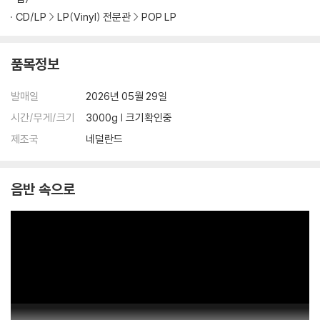
CD/LP
LP(Vinyl) 전문관
POP LP
품목정보
발매일
2026년 05월 29일
시간/무게/크기
3000g | 크기확인중
제조국
네덜란드
음반 속으로