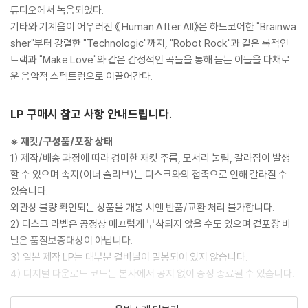
튜디오에서 녹음되었다.
기타와 기계음이 어우러진 《 Human After All》은 하드코어한 "Brainwa
sher"부터 강렬한 "Technologic"까지, "Robot Rock"과 같은 록적인
트랙과 "Make Love"와 같은 감성적인 곡들을 통해 듣는 이들을 다채로
운 음악적 스펙트럼으로 이끌어간다.
LP 구매시 참고 사항 안내드립니다.
※ 재킷/구성품/포장 상태
1) 제작/배송 과정에 따라 경미한 재킷 주름, 모서리 눌림, 갈라짐이 발생
할 수 있으며 속지(이너 슬리브)는 디스크와의 접촉으로 인해 갈라질 수
있습니다.
외관상 불량 확인되는 상품을 개봉 시엔 반품/교환 처리 불가합니다.
2) 디스크 라벨은 공정상 매끄럽게 부착되지 않을 수도 있으며 겉포장 비
닐은 품질보증대상이 아닙니다.
3) 일본 제작 LP는 대부분 겉비닐이 밀봉되어 있지 않습니다.
4) 디지털 다운로드 코드는 본사에서 공지 없이 증정 종료될 수 있습니다.
※ 재생 불량