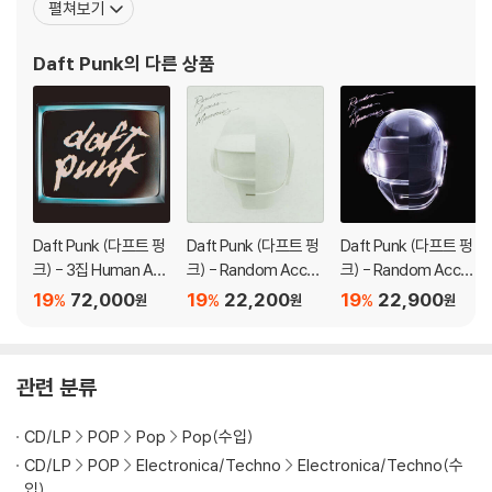
펼쳐보기
2) LP는 잦은 배송 과정에서 재킷에 손상이 발생할 가능성이 높고 재판매
의 음악이 울려 퍼졌으며 사람들은 항상 그 노래들을 따라 불렀다. 현
가 어려우므로 신중한 구매를 부탁드립니다.
재 EDM 씬에 활동하는 이들 중 직/간접적으로 이들에게 영향 받지않
Daft Punk
의 다른 상품
은 아티스트가 없다고 해
Daft Punk (다프트 펑
Daft Punk (다프트 펑
Daft Punk (다프트 펑
크) - 3집 Human Aft
크) - Random Acces
크) - Random Acces
er All Remixes [2LP]
s Memories [Druml
s Memories (10th A
19
72,000
19
22,200
19
22,900
%
%
%
원
원
원
ess Edition]
nniversary)
관련 분류
CD/LP
POP
Pop
Pop(수입)
CD/LP
POP
Electronica/Techno
Electronica/Techno(수
입)