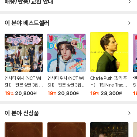
배송/반품/교환 안내
이 분야 베스트셀러
엔시티 위시 (NCT WI
엔시티 위시 (NCT WI
Charlie Puth (찰리 푸
엔
SH) - 일본 싱글 3집 Y
SH) - 일본 싱글 3집 Y
스) - 1집 Nine Track
S
O-I-DON! / BOY ME
O-I-DON! / BOY ME
Mind [LP]
O
19
20,800
19
20,800
19
28,300
1
%
%
%
원
원
원
ETS GIRL [통상판 BO
ETS GIRL [YUSHI Ve
E
Y MEETS GIRL Ver.]
r.]
-I
이 분야 신상품