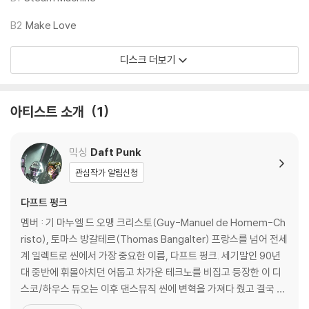
3) 디스크에 미세한 잔 흠집이 남아있거나 인쇄 면이 깨끗하지 않은 경우
가 있으며, 이는 상품의 불량이 아닙니다. 단, 재생에 이상이 있는 경우에는
B2
Make Love
불량으로 인한 반품/교환이 가능합니다
디스크 더보기
※ 컬러 디스크
아래에 해당하는 경우는 불량이 아니므로 개봉 후 반품/교환이 불가합니
다.
아티스트 소개
1
1) 컬러 디스크는 웹 이미지와 실제 색상이 차이가 날 수 있습니다.
2) 컬러 디스크의 특성상 제작 공정시 앨범마다 색상 차이가 나는 경우도
믹싱
Daft Punk
있습니다.
3) 컬러 디스크는 제작 과정에서 다른 색상 염료가 섞여 얼룩과 번짐, 반점
관심작가 알림신청
등이 발생할 수 있습니다.
다프트 펑크
※ 반품/교환 안내
멤버 : 기 마누엘 드 오맹 크리스토(Guy-Manuel de Homem-Ch
1) 불량으로 인한 반품/교환 요청 시에는 불량 확인을 위해 개봉 시의 동영
risto), 토마스 방갈테르(Thomas Bangalter) 프랑스를 넘어 전세
상을 요청할 수 있으며, 동영상이 없는 경우 반품/교환이 제한될 수 있습니
계 일렉트로 씬에서 가장 중요한 이름, 다프트 펑크. 세기말인 90년
다.
대 중반에 휘몰아치던 어둡고 차가운 테크노를 비집고 등장한 이 디
관련 사진과 동영상 및 재생 기기 모델명을 첨부하여 첨부하여 고객센터에
스코/하우스 듀오는 이후 댄스뮤직 씬에 변혁을 가져다 줬고 결국 톱
문의 바랍니다.
클래스 엔터테이너로 자리잡아갔다. 전세계 클럽에서는 언제나 이들