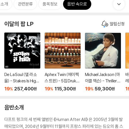
 소개
관련분류
품목정보
음반 속으로
이달의 팝 LP
알림신청
De La Soul (델 라 소
Aphex Twin (에이펙
Michael Jackson (마
바
울) - Stakes Is High
스 트윈) - 5집 Drukqs
이클 잭슨) - Thriller
레
[컬러 4LP]
[4LP]
[레드 앤 블랙 마블 LP]
B
19
257,400
19
115,300
19
59,300
1
%
%
%
원
원
원
il
1
음반소개
다프트 펑크의 세 번째 앨범인 《Human After All》 은 2005년 3월에 발
매되었으며, 2004년 9월부터 11월까지 프랑스 파리에 있는 듀오의 홈 스