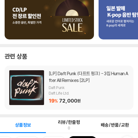
관련 상품
[LP]
Daft Punk (다프트 펑크) - 3집 Human A
fter All Remixes [2LP]
Daft Punk
Daft Life Ltd.
19
72,000
%
원
리뷰/한줄평
상품정보
배송/반품/교환
0