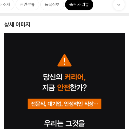
자 소개
관련분류
품목정보
출판사 리뷰
상세 이미지