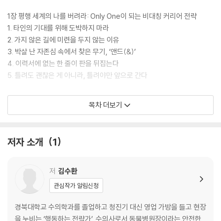
1장 평행 세계의 나를 버려라: Only One이 되는 비대칭 커리어 전략
1. 타인의 기대를 위해 도박하지 마라
2. 가지 않은 길에 미련을 두지 않는 이유
3. 박살 난 자존심 속에서 찾은 무기, ‘앤드(&)’
4. 이력서에 없는 한 줄이 판을 뒤집는다
5. 틀려도 괜찮은 게 아니라, 틀려야만 앞으로 간다
2장 규제의 역설을 활용하라: 첫 번째 앤드(&)는 이미 당신 안에 있다
목차 더보기
1. 진입 장벽을 나만의 ‘해자’로 바꾸는 법
2. 설득하지 말고 ‘경험’으로 압도하라
3. 데이터보다 사람을 움직이는 이야기
저자 소개
1
4. 구경꾼 100명보다 ‘광팬’ 1명이 전부다
5. 마케팅은 ‘감’이 아니라 ‘실험’이다
6. 신뢰는 가장 강력한 자본이다
저
김수환
관심작가 알림신청
3장 커리어 안에서 앤드(&)를 설계하라 : 딴짓이 몸값을 결정한다
1. 안정적인 미래를 버리고 성장을 선택한 이유
경북대학교 수의학과를 졸업하고 청진기 대신 영업 가방을 들고 현장
2. 평가받지 말고 ‘제안’으로 판을 흔들어라
을 누비는 ‘행동하는 전략가’. 수의사로서 동물병원장이라는 안전한