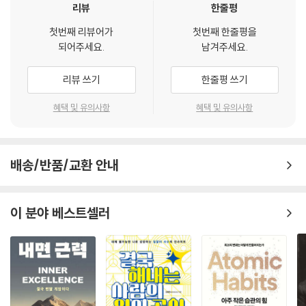
는 전략을 찾아낸 경험, 스펙이 아닌 '태도'로 기회를 만든 순간-현장에서
리뷰
한줄평
몸소 검증된 사례들이 촘촘하게 담겨 있다.
첫번째 리뷰어가
첫번째 한줄평을
되어주세요.
남겨주세요.
그리고 이 책은 한 개인의 선택을 따라가는 이야기가 아니라, 지금 이 시대
에 ‘어떻게 살아남을 것인가’에 대한 전략적 답변에 가깝다. 다섯 개의 장을
리뷰 쓰기
한줄평 쓰기
통해 ‘탤런트 스택’이라는 전략을 단계적으로 풀어내며, 독자가 자신의 커
리어를 다시 설계할 수 있도록 이끈다. 안정과 불안을 가르는 선택의 순간
혜택 및 유의사항
혜택 및 유의사항
에서 시작해, 결국 대체 불가능한 존재로 나아가는 구조가 선명하게 드러
난다.
배송/반품/교환 안내
평행 세계의 나를 버려라
1장은 ‘안정적인 삶’이라는 가장 달콤한 착각을 정면으로 무너뜨린다. 타인
의 기대를 따라가는 선택이 어떻게 자신의 가능성을 갉아먹는지를 날카롭
이 분야 베스트셀러
게 짚어내며, ‘원 오브 뎀’으로 남을 것인가, ‘온리 원’이 될 것인가라는 본질
적인 질문을 던진다. 실패와 굴욕, 무너진 자존심조차 전략으로 전환하는
이 장은 독자의 사고방식 자체를 뒤흔드는 출발점이 된다.
규제의 역설을 활용하라
2장은 대부분의 사람이 회피하는 ‘제약’의 영역을 가장 강력한 무기로 전환