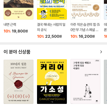
하는 방법을 제시한다. 규제와 한계는 당신을 막는 벽이 아니라, 경쟁자를
걸러내는 장치라는 관점은 비즈니스에 대한 인식을 완전히 바꿔놓는다. 설
득이 아니라 경험, 감이 아니라 실험, 그리고 관계가 아닌 신뢰로 승부하는
전략은 단순한 이론이 아니라 현장에서 검증된 생존 방식이다.
내면 근력
결국 해내는 사람의 일
아주 작은 습관의 힘 (5
데
의 공식
0만 부 기념 스페셜 에
론
10
19,800
%
원
커리어 안에서 앤드(&)를 설계하라
디션)
무
10
22,500
10
16,200
1
%
%
원
원
3장은 이 책의 심장부다. 하나의 전문성을 극단까지 밀어붙이는 대신, 서
로 다른 경험을 ‘앤드(&)’로 연결하는 순간 가치가 폭발한다는 사실을 집
요하게 증명한다. 남들이 우회라고 부르는 선택, 쓸모없어 보이던 딴짓, 즉
이 분야 신상품
각적인 성과로 이어지지 않았던 시간들-이 모든 것이 결국 당신의 몸값을
결정하는 핵심 자산이 된다. 이 장을 지나고 나면, 더 이상 자신의 커리어를
‘부족하다’고 말할 수 없게 된다.
리더십도 앤드(&)로 완성하라
4장은 개인의 성장에서 조직의 구조로 시야를 확장한다. 여기서 리더십은
더 이상 카리스마나 능력의 문제가 아니다. 시스템을 설계하고, 사람의 성
장을 통해 결과를 만들어내는 구조의 문제다. 실패를 공유하는 문화, 정치
가 개입하지 못하는 투명성, 그리고 감정까지 관리해야 하는 리더의 현실
을 가감 없이 드러내며, ‘잘하는 사람’에서 ‘판을 만드는 사람’으로 도약하