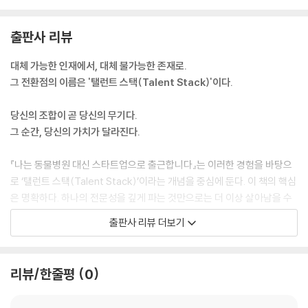
1. 더하지 말고, 앤드(&)로 곱하라
2. 정답의 시대, 끝까지 ‘질문’하는 자만 살아남는다
3. 기술보다 강한 무기, 현장의 ‘맥락’을 읽는 법
출판사 리뷰
4. 코딩보다 강한 무기, ‘기술 문해력’이 있다면 충분하다
대체 가능한 인재에서, 대체 불가능한 존재로.
5. 워라밸은 틀렸다, ‘워라블’로 설계하라
그 전환점의 이름은 '탤런트 스택(Talent Stack)'이다.
6. 번아웃은 ‘성장’을 위한 가장 강력한 신호다
7. AI는 절대 가질 수 없는 당신만의 ‘취향’
당신의 조합이 곧 당신의 무기다.
8. 프롬프트 그 다음, ‘컨텍스트’를 위임하라
그 순간, 당신의 가치가 달라진다.
9. 인공지능은 당신 대신 ‘문’을 두드리지 않는다
『나는 동물병원 대신 스타트업으로 출근합니다』는 이러한 경험을 바탕으
에필로그
로 ‘탤런트 스택(Talent Stack)’이라는 개념을 중심에 둔다. 이 책의 핵심
- 문턱을 넘은 순간, 대체 불가능한 여정이 시작된다
은 명확하다. 하나의 전문성을 깊게 파는 것만으로는 더 이상 살아남을 수
없는 시대, 서로 다른 경험을 ‘앤드(&)’로 연결하는 사람이 결국 시장에서
참고문헌
출판사 리뷰 더보기
희소성을 갖게 된다는 것이다. 저자가 수의학, 영업, 마케팅, AI라는 이질
적인 영역을 결합해 자신만의 독보적인 커리어를 만들어낸 과정은 이 전략
이 실전에서 유효함을 직접 증명한다
리뷰/한줄평
0
성공담의 나열이 아니다. 문전박대를 당하던 신입 시절, 데이터로 설득하