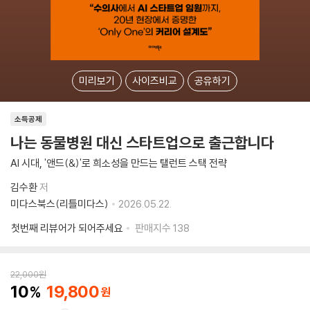
미리보기
사이즈비교
공유하기
소득공제
나는 동물병원 대신 스타트업으로 출근합니다
AI 시대, '앤드(&)'로 희소성을 만드는 탤런트 스택 전략
김수환
저
미다스북스(리틀미다스)
2026.05.22.
첫번째 리뷰어가 되어주세요
판매지수
138
22,000
원
10
19,800