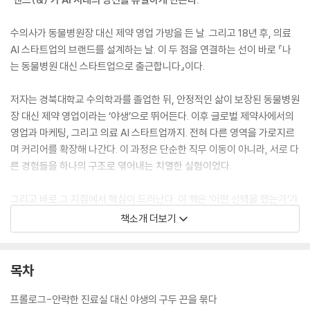
수의사가 동물병원장 대신 제약 영업 가방을 든 날. 그리고 18년 후, 의료
AI 스타트업의 브랜드를 설계하는 날. 이 두 점을 연결하는 선이 바로 『나
는 동물병원 대신 스타트업으로 출근합니다』이다.
저자는 경북대학교 수의학과를 졸업한 뒤, 안정적인 삶이 보장된 동물병원
장 대신 제약 영업이라는 ‘야생’으로 뛰어든다. 이후 글로벌 제약사에서의
영업과 마케팅, 그리고 의료 AI 스타트업까지. 전혀 다른 영역을 가로지르
며 커리어를 확장해 나간다. 이 과정은 단순한 직무 이동이 아니라, 서로 다
른 경험들을 하나의 구조로 엮어내는 치열한 실험이었다.
그리고 바로 그 지점에서 핵심이 드러난다. 이 책은 ‘어떤 선택을 했는가’가
아니라, ‘그 선택들을 어떻게 연결했는가’에 대한 이야기다. 안정과 불안,
책소개 더보기
성공과 실패, 본업과 ‘딴짓’ 사이에 흩어져 있던 경험들이 ‘앤드(&)’라는 방
식으로 연결되는 순간, 개인의 가치는 더 이상 선형적으로 쌓이지 않는다.
대신, 누구도 대체할 수 없는 구조로 재편된다. 이 책이 독자에게 던지는 질
목차
문은 그래서 하나다. 지금 당신이 '쓸모없다'고 여기는 그 경험, 정말 버려
야 할 것인가.
프롤로그-안락한 진료실 대신 야생의 구두 끈을 묶다