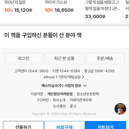
100년의 질문
커리어 가소성
그렇게 일을 배웠고 그
일
는 기준을 제시한다.
렇게 일을 마쳤다 (큰글
서
10
15,120
10
16,650
%
%
원
원
자도서)
33,000
2
원
AI 시대, 탤런트 스택으로 대체 불가능해져라
5장은 이 책의 메시지를 가장 냉정하게, 그리고 가장 현실적으로 완성한
이 책을 구입하신 분들이 산 분야 책
다. 인공지능이 인간의 영역을 빠르게 잠식하는 시대, 살아남는 사람은 더
많이 아는 사람이 아니라 다르게 연결하는 사람이다. 기술보다 강한 맥락,
정답보다 중요한 질문, 그리고 누구도 복제할 수 없는 취향과 경험-이 장
은 ‘앞으로 무엇을 준비해야 하는가’에 대한 가장 실질적인 해답을 제공한
로그인
최근 본 상품
주문/배송
다.
고객센터 1544-3800
티켓 1544-6399
중고샵 1566-4295
저자의 커리어 경험은 하나의 명확한 결론으로 수렴된다. 지금 당신이 하
eBook 1:1문의/채팅상담
고 있는 일, 지나온 선택, 심지어 후회하고 있는 경험까지도 아직 쓸모없는
예스이십사(주) 사업자 정보
것이 아니라, 연결되지 않았을 뿐이다.
이용약관
개인정보처리방침
청소년보호정책
PC버전
회사소개
거래처관계자께
이제는 스스로의 조합을 만들어야 할 시간이다.
도서홍보
광고
이미, 당신의 커리어는 충분하다.
Copyright © YES24 Corp. All Rights Reserved.
이제, 새롭게 연결할 시간이다.
MATOM1
선물하기
바로구매
카트담기