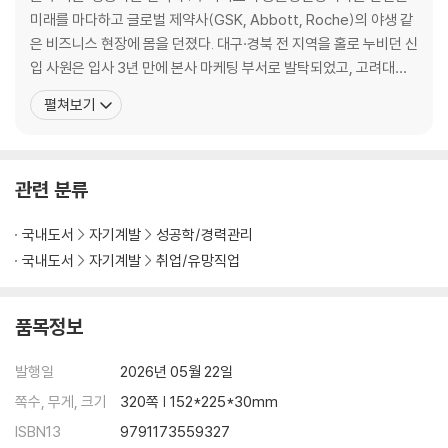
3. 압도적 생산성을 만드는 ‘본전 마인드’
미래를 마다하고 글로벌 제약사(GSK, Abbott, Roche)의 야생 같
4. 5,000만 원짜리 결석에서 배운 것
은 비즈니스 현장에 몸을 던졌다. 대구·경북 전 지역을 홀로 누비던 신
5. 말보다 여백이 당신을 더 비싸게 만든다
입 사원은 입사 3년 만에 본사 마케팅 부서로 발탁되었고, 고려대학
6. 유창함보다 무서운 ‘뻔뻔한 영어’의 힘
교경영전문대학원(MBA) 졸업을 포함해 18년 동안 헬스케어 비즈니
펼쳐보기
7. 월급 때문이 아니라 ‘나’를 위해 출근할 때
스의 최전선에서 ‘전략적 실행력’ 하나로 자신을 증명해 왔다. 단순히
8. 오늘의 딴짓이 내일의 탤런트가 된다
제품을 잘 파는 마케터를 넘어, 제품의 임상적 가치와 비즈니스 수익
을 연결하는 '커머셜 아키텍처'를 설
4장 리더십도 앤드(&)로 완성하라 : 시스템이 일하게 하는 법
관련 분류
1. 팀원의 몸값이 올라야 조직이 성장한다
2. 특진과 퇴사율 0%를 만든 ‘실패 공유’의 힘
국내도서
자기계발
성공학/경력관리
3. 리더의 고독은 ‘관리’가 필요한 감정이다
국내도서
자기계발
취업/유망직업
4. 혼자 뛰는 리더는 반드시 한계에 부딪힌다
5. 상장까지의 헬게이트, ‘몰입’과 ‘평정심’으로 견디는 법
품목정보
6. 회사의 상장이 나의 성장은 아니다
7. 정치가 발붙이지 못하는 ‘투명한 시스템’
발행일
2026년 05월 22일
8. 정답을 주지 말고 ‘방향’을 결정하라
쪽수, 무게, 크기
320쪽 | 152*225*30mm
5장 AI 시대, 탤런트 스택으로 대체 불가능해져라
ISBN13
9791173559327