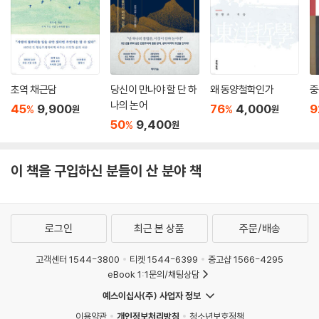
는(각 경전을 대하는 저자 마음에 은근한 차별이 엿보이는데, 이를 느껴가
며 읽는 것도 큰 재미이다) [맹자]편을 보자.
깊어 보이지만 뭔가 두루뭉술한 어휘로 이야기하는 공자에 비해, 맹자는
날카롭게 후벼파는 강력하고도 직설적인 화법으로 세상을 꼬집는 사람이
라고 저자는 이야기한다.
초역 채근담
당신이 만나야 할 단 하
왜 동양철학인가
중
나의 논어
45
9,900
76
4,000
9
%
%
원
원
패도정치를 하는 자는 반드시 큰 나라를 지니고 있어야 한다. 하지만 덕행
50
9,400
%
원
으로 어진 정치를 베푸는 자는 왕도정치를 하기 때문에 그 나라가 반드시
클 필요가 없다. 상나라 탕왕은 나라의 크기가 사방 70리였고, 문왕은 100
이 책을 구입하신 분들이 산 분야 책
리에 불과했다. 힘으로 백성을 복종케 할 경우, 백성들은 마음으로 복종하
는 것이 아니다. 힘이 모자라서 그럴 뿐이다. 덕으로 백성들을 복종케 할 경
우, 마음이 즐거워 진심으로 따르게 된다.
로그인
최근 본 상품
주문/배송
覇必有大國. 以德行仁者王, 王不待大. 湯以七十里, 文王以百里.
以力服人者, 非心服也, 力不贍也.
고객센터 1544-3800
티켓 1544-6399
중고샵 1566-4295
패필유대국. 이덕행인자왕, 왕불대대. 탕이칠십리, 문왕이백리. 이력복인
eBook 1:1문의/채팅상담
자, 비심복야, 역불섬야.
예스이십사(주) 사업자 정보
以德服人者, 中心悅而誠服也
이용약관
개인정보처리방침
청소년보호정책