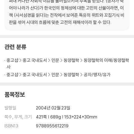
펴내 커다란 사회적 이슈를 불러일으키며 주목을 받았다. {공자가 죽
어야 나라가 산다}가 한국인의 정체성에 대한 고민의 산물이라면, 이
책 {사서삼경을 읽다}는 전작에서 보여준 특유의 위트와 꼬집기식 비
판을 섞어 시대의 흐름에 맞춘 고전의 재해석이라 할 수 있다.
관련 분류
중고샵
중고 국내도서
인문
동양철학
동양철학의 이해/동양철학
사
중고샵
중고 국내도서
인문
동양철학
공자/맹자/유가
품목정보
발행일
2004년 02월 23일
쪽수, 무게, 크기
421쪽 | 689g | 153*224*30mm
ISBN13
9788955612219