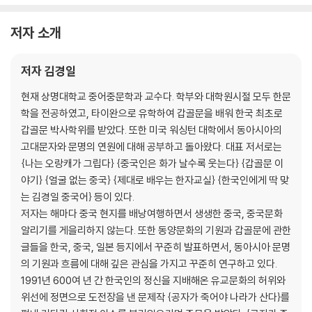
저자 소개
저자 김경일
현재 상명대학교 중어중문학과 교수다. 학부와 대학원시절 모두 한문
학을 전공하였고, 타이완으로 유학하여 갑골문을 배워 한국 최초로
갑골문 박사학위를 받았다. 또한 미국 워싱턴 대학에서 동아시아의
고대문자와 문명의 연원에 대해 공부하고 돌아왔다. 대표 저서로는
{나는 오랑캐가 그립다} {중국인은 화가 날수록 웃는다} {갑골문 이
야기} {얼굴 없는 중국} {제대로 배우는 한자교실} {한국인에게 딱 맞
는 김경일 중국어} 등이 있다.
저자는 해마다 중국 현지를 배낭여행하면서 생생한 중국, 중국문화
알리기를 게을리하지 않는다. 또한 동양문화의 기원과 갑골문에 관한
글들을 한국, 중국, 일본 등지에서 꾸준히 발표하면서, 동아시아 문명
의 기원과 흐름에 대해 깊은 관심을 가지고 꾸준히 연구하고 있다.
1991년 600여 년 간 한국인의 정신을 지배해온 유교문화의 허위와
위선에 정면으로 도전장을 낸 문제작 {공자가 죽어야 나라가 산다}를