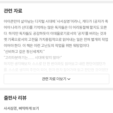
관련 자료
아이콘만이 살아남는 디지털 시대에 '사서삼경'이라니, 게다가 {공자가 죽
어야 나라가 산다}를 기억하는 많은 독자들은 더 어리둥절해 할지도 모른
다. 하지만 독자들도 공감하듯이 이데올로기로서의 '공자'를 버리는 것과
옛 기록으로서의 고전을 가치중립적으로 읽어내는 일은 전혀 별개의 작업
이어야 한다. 이 책은 이런 고난도의 작업을 위한 워밍업이다.
"신비하고 깊은 정신세계지."
"고리타분하기는…… 시대에 맞지 않아!"
하지만 생각해보자. 스스로 단 한 번이라도 읽어보고 내린 판단이었던가
를. 스스로 생각의 주인이 되어, 한자 한자 짚어가며 읽고 판단한 것이었던
가?
관련 자료 더보기
그러나 막상 읽자니 머리가 아프다. 눈도 아프다. 게다가 해석은 왜 이리 헷
갈리는지. 차라리 원문을 읽는 게 낫지 않을까 하는 착각마저 든다. 한문을
한문으로 풀어놓으니 벌어지는 당연한 시끄러움이다.
출판사 리뷰
이 책의 번역은 모두 이런 태도로 이루어졌다. 괜스레 문자 쓰긴 싫지만 당
시 문화의 흐름을 중시한 이른바 '추체험적 해석'을 중시했다. 나름의 유식
사서삼경, 삐딱하게 보기
과 무식을 총동원하여 사서삼경 속에 담긴 이야기들을 풀어보았다. 이데올