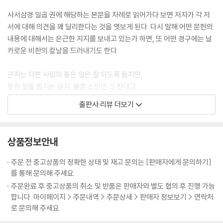
로기를 뺀 옛날이야기로 풀었다. 한국인이 쓰는 한국어로 말이다. 한문이
사서삼경 일곱 권에 해당하는 본문을 차례로 읽어가다 보면 저자가 각 저
매력 있고도 갑갑하다는 것을 동시에 느끼면서부터 이 아이러니를 풀고 싶
서에 대해 의견을 꽤 달리한다는 것을 엿보게 된다. 다시 말해 어떤 문헌의
었다.
내용에 대해서는 은근한 지지를 보내고 있는가 하면, 또 어떤 경구에는 날
카로운 비판의 칼날을 드러내기도 한다.
군자는 다른 사람의 좋은 일은 잘 되도록 돕지만,
못된 일을 돕지는 않지. 물론 소인은 그 반대고.
君子成人之美, 不成人之惡. 小人反是.
출판사 리뷰 더보기
군자성인지미, 부성인지악. 소인반시
본문 [논어]편에 나와 있는 한 구절이다. 저자는 이 구절을 들어 말하길, 공
상품정보안내
자가 자신도 모르게 치명적인 편가름을 담았다고 꼬집는다. 동양 사회를
관통해 흐르는 '군자'와 '소인'의 이분법적 편가름은 바로 공자의 발명품이
주문 전 중고상품의 정확한 상태 및 재고 문의는 [판매자에게 문의하기]
라는 것이다. 사람이란 모름지기 아침에 변하고, 저녁에 또 변하는 야누스
를 통해 문의해 주세요.
적인 본능이 있을진대, 어찌 사과 쪼개듯 흑백으로 쪼갤 수 있는 것일까. 공
주문완료 후 중고상품의 취소 및 반품은 판매자와 별도 협의 후 진행 가능
자는 어찌하여 선만 행하는 인간이 따로 있고, 악만 행하는 인간이 따로 있
합니다. 마이페이지 > 주문내역 > 주문상세 > 판매자 정보보기 > 연락처
을 거라 여기며 이렇게 엄한 훈수를 마다하지 않는가. 이 구절에 대해 '공자
로 문의해 주세요.
는 사람 공부를 좀더 했어야 할 것'이라며 마지막에 한 마디 내뱉는 저자의