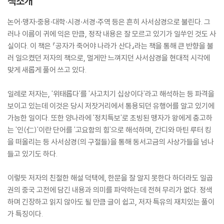
책소개
논어·맹자·중용·대학·시경·서경·주역 등은 흔히 사서삼경으로 불린다. 그
러나 이름이 귀에 익은 만큼, 정작 내용은 잘 모르고 있기가 일쑤인 것도 사
실이다. 이 책은 『공자가 죽어야 나라가 산다』라는 책을 통해 큰 반향을 불
러 일으켰던 저자의 책으로, 멀게만 느껴지던 사서삼경을 현대적 시각에
맞게 새롭게 풀어 쓰고 있다.
일례로 저자는, '위태롭다'를 '사고치기 십상이다'라고 해석하는 등 파격을
보이고 있는데 이것은 당시 저잣거리에서 통용되던 유행어를 알고 있기에
가능한 일이다. 또한 양나라에 '정치특보'로 초빙된 맹자가 왕에게 충고하
는 '인(仁)'이란 단어를 '고요함의 힘'으로 해석하며, 간디와 마틴 루터 킹
을 떠올리는 등 사서삼경(의 구절들)을 통해 동서고금의 사상가들을 넘나
들고 있기도 하다.
이렇듯 저자의 친절한 해설 덕택에, 한문을 잘 알지 못한다 하더라도 일곱
권의 중국 고전에 담긴 내용과 의미를 파악하는데 전혀 무리가 없다. 정색
하며 긴장하고 읽지 않아도 될 만큼 글이 쉽고, 저자 특유의 재치있는 풀이
가 특징이다.