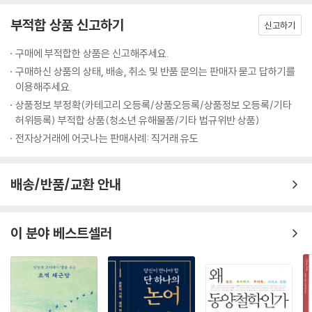
대범함에 웃음이 나기도 한다.
부적합 상품 신고하기
그리고 우리 고유의 속담인 줄만 알았던 '옛말에 이르기를 암탉은 새벽에
신고하기
울면 안 된다고 했다. 암탉이 울면 집안이 망한다'라는 구절도 알고 보니
구매에 부적합한 상품은 신고해주세요.
[서경]에 나오는 구절이었다. 3,100년 전 중국 상나라의 주왕이 여자에 빠
구매하신 상품의 상태, 배송, 취소 및 반품 문의는 판매자 묻고 답하기를
져 정사를 돌보지 않은 점을 옆에서 꼬집은 은나라 주왕의 말이었다. 물론
이용해주세요.
나라를 제대로 다스리라는 목적으로 꼬집은 말이겠으나, 그 안에는 대놓고
상품정보 부정확(카테고리 오등록/상품오등록/상품정보 오등록/기타
드러내는 남녀 성차별의 작태를 어찌할 수 없다며, 이 역시 저자의 회초리
허위등록) 부적합 상품(청소년 유해물품/기타 법규위반 상품)
를 피해가지 못한다.
전자상거래에 어긋나는 판매사례: 직거래 유도
그 외에도 인간의 운명을 '괘'로 드러내 풀이하는 [주역]편에 가서는, 허무
맹랑한 몇 군데의 문장은 그렇다 치더라도, 후대의 유교 신봉자들이 유교
배송/반품/교환 안내
논리를 보급하기 위해 작위적으로 각색한 흔적이 발견되는 등 은근히 고단
수의 도덕 교육을 강요하고 있음을 증명해주고 있다.
이 분야 베스트셀러
사서삼경, 현재진행형으로 받아들이기
그러나 한편으로 저자는 사서삼경 각 편저에 실린 구절들에 절대적인 지지
를 보이기도 하고, 이를 21세기 시대에까지 끌고 와 현 상황에 맞게 그 뜻의
아귀를 맞추기도 한다. 가령 저자가 그 어느 경전보다 열렬한 애정을 보이