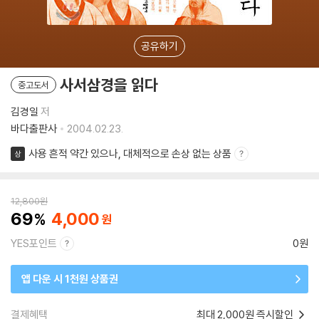
공유하기
사서삼경을 읽다
중고도서
김경일
저
바다출판사
2004.02.23.
사용 흔적 약간 있으나, 대체적으로 손상 없는 상품
상
12,800
원
69
4,000
YES포인트
0원
앱 다운 시 1천원 상품권
결제혜택
최대 2,000원 즉시할인