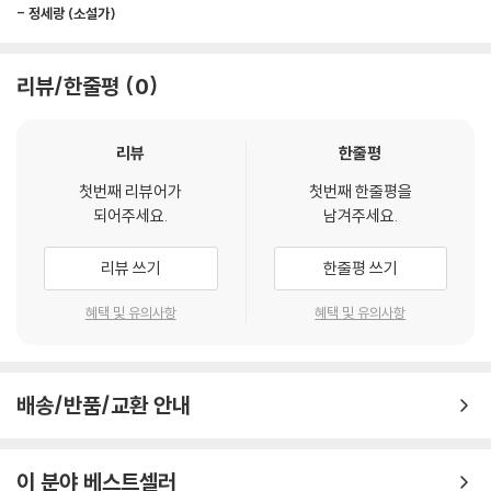
요”라고 말씀하시면 그보다 더 기쁜 일이 없다.
- 정세랑 (소설가)
로운 빅토리아수련을 꽃피우기 위해 뜨거운 햇살 아래 가슴장화를 입고 수
--- p.129
조 속으로 들어간다. 이끼와 부유물을 걷어내고 변색된 묵은 잎들을 잘라
내며 진흙 반죽 속에 비료를 넣어 아래로 가라앉히는 동안 이마에 땀이 송
리뷰/한줄평
0
나무 기둥에 허물을 남긴 채 시끄럽게 울어대는 매미는 가끔 오줌을 싸고,
글송글 맺힌다. 가을 정원을 채우는 팜파스그래스가 깊은 바람에 출렁일
연못을 가득 덮은 수련은 힘차게 꽃을 피웠다가 오므리는 일을 반복한다.
때 북페어와 음악회 등 다양한 행사를 개최하는 일에는 인구 소멸을 목격
휴가철을 맞아 수목원을 찾은 탐방객들은 곰솔 사이로 부는 서늘한 바닷바
리뷰
한줄평
하는 지역 청년으로서 주민들에게 뜻깊은 문화생활을 제공한다는 나름의
람에 작은 감탄사를 내뱉고, 인기척에 지레 놀라 달아난 호랑나비는 금세
사명감도 담겨 있다. 잠든 듯한 겨울 땅에도 할 일은 많다. 양손 가득 갈퀴
첫번째 리뷰어가
첫번째 한줄평을
돌아와 화려한 꽃에 대롱같이 생긴 입을 꽂는다.
와 삽을 들고 펑펑 내리는 함박눈을 맞으며 화단에 쌓인 말채나무 낙엽을
되어주세요.
남겨주세요.
--- pp.136-137
긁어모으고, 그 위로 수십 포대의 멀칭재를 덮어준 뒤 좁은 길을 따라 부산
물을 다 나르고 나서야 하루 업무가 마무리된다.
리뷰 쓰기
한줄평 쓰기
당나라 시인 송지문은 목서의 향을 두고 “중추절 목서꽃은 저물고, 천상의
향은 구름 너머로 향하네”라고 표현했고, 송나라 대표 시인 양만리 역시
“우당탕탕 굴러가다 머물게 된 곳이 천리포수목원이다. (…) 모감주나무
혜택 및 유의사항
혜택 및 유의사항
“지상이 아닌 달에서 온 향기는 온 산을 만개하게 한다”라고 말했다.
는 영어로 ‘황금비나무(Golden rain tree)’라고도 불린다. 비를 맞아 땅
--- p.165
에 떨어진 꽃잎이 마치 황금비가 내린 것 같아서다. 수목원 해설을 할 때 꽃
이 핀 모감주나무 앞에 서면 나는 탐방객들에게 내 이름이 새겨진 명찰을
배송/반품/교환 안내
작은 나무 벤치에는 다음과 같은 문구가 쓰인 표찰이 있다. “이 벤치는 198
보여주며 이 말을 할 생각에 한 5초 전부터 설레기 시작한다.” _120쪽
2년 5월 31일에 씨앗으로 도입한 말채나무로 제작한 벤치입니다. 2020년
태풍 ‘마이삭’의 피해를 받아 도복되어 고사하였습니다. 엄청난 크기의 멋
“나무를 심어야 할 가장 좋은 시기는 20년 전이었다.
이 분야 베스트셀러
진 수형을 자랑했던 말채나무가 태풍의 피해로 안타깝게도 고사하였지만,