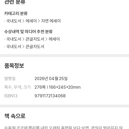
관련 분류
카테고리 분류
국내도서
에세이
자연 에세이
수상내역 및 미디어 추천 분류
국내도서
큰글자도서
에세이
국내도서
큰글자도서
품목정보
발행일
2026년 04월 25일
쪽수, 무게, 크기
276쪽 | 166*245*20mm
ISBN13
9791172134068
책 속으로
수목원 곳곳에 뿌리를 내린 오래된 목련을 보다 보면, 큰일이 벌어지지 않