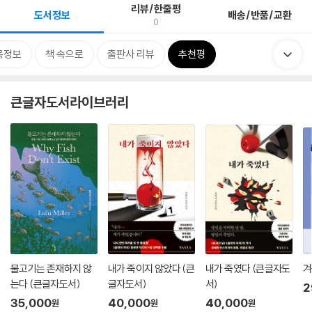
리뷰/한줄평
도서정보
배송/반품/교환
0
목정보
책 속으로
출판사 리뷰
추천평
큰글자도서라이브러리
물고기는 존재하지 않
내가 죽이지 않았다 (큰
내가 죽였다 (큰글자도
겨
는다 (큰글자도서)
글자도서)
서)
2
35,000
40,000
40,000
원
원
원