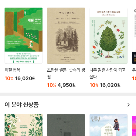
그다음으로 좋은 시기는 바로 지금이다.”
셸 실버스타인의 ‘아낌없이 주는 나무’처럼 천리포수목원의 한편에서 탐방
숲으로 출근하며 넓어지는 ‘나’와 ‘우리’의 개념
객이 쉴 수 있는 벤치로 거듭났습니다.”
--- pp.239-240
책에는 사계절별로 저자가 선별한 식물종들이 생동감 가득한 사진과 함께
소개된다. 4월 중순부터 돋기 시작하는 붉은 순이 자랄수록 연해져 노란
낙우송의 매력은 뭐니 뭐니 해도 뿌리에 있다. 낙우송 줄기 주변 흙 위로 솟
잎으로 변했다가 햇살이 따가워지는 6월경에야 초록색을 띠기 시작하는
아오르는 공기뿌리 덕분이다. 가까이에서 보면 동굴 속 석순의 모습과도
‘삼색참죽나무’의 변화는 마법 같다. 봄꽃으로 친숙한 목련은 무려 1억 6,0
비슷한데, 습지 주변의 풍경과 어우러져 마치 한 뼘 크기의 요정이 사는 숲
00만 년 전에 등장해 지금까지 살아남은 가장 오래된 원시 식물 중 하나라
에 들어온 것 같은 착각이 들곤 한다.
는 사실을 비롯해 흥미로운 이야깃거리가 많다. 보통 초봄에 꽃을 먼저 피
--- p.251
운 뒤 잎이 나는 것으로 알지만 겨울에도 푸른 잎을 유지하다가 여름에 사
제철 행복
초판본 월든 : 숲속의 생
나무 같은 사람이 되고
우
람 얼굴만 한 꽃을 피우는 목련인 ‘태산목’도 있다. 8월 한여름 옥수수 같은
활
싶다
10
16,020
1
%
원
복수초는 말 그대로 ‘눈을 녹인다’. 식물이 체온 유지를 위해 스스로 열을
열매를 맺는 ‘큐슈곤약’은 처음엔 올리브색이었던 열매가 점점 분홍색부터
10
4,950
10
16,020
%
%
원
원
내는 ‘식물 열발생’ 현상을 보이는 것이다. 스스로 열을 내 꽃의 내부 온도
파란색, 짙은 남색까지 그러데이션을 띠며 익어간다. 자연에서는 쉽게 찾
를 일정하게 유지하고, 늦겨울 꽃망울 주변에 쌓인 눈을 녹이며 개화한다.
아볼 수 없는 쨍한 색감에 ‘악마의 열매’처럼 보이기도 하는데 실제로 심각
--- p.269
한 독성이 있어 먹으면 안 된다. 매년 가을 수목원 탐방객들의 후각을 사로
이 분야 신상품
잡는 ‘금목서’는 그 향이 만 리까지 퍼진다고 해서 만리향(萬里香)이라고
도 불리며 ‘샤넬 No.5’의 모티브가 되었다. 엉킨 실타래 같기도, 뒤집어진
마녀의 머리채 같기도 한 독특한 모양새의 ‘유럽너도밤나무’, 비슷비슷한
갈색빛 속에 붉은 포인트가 되어주는 ‘화살나무’도 이색적이다. 흙 위로 솟