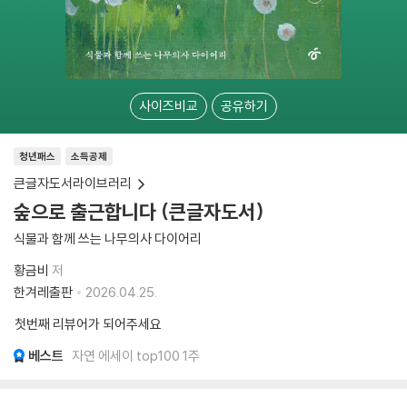
사이즈비교
공유하기
청년패스
소득공제
큰글자도서라이브러리
숲으로 출근합니다 (큰글자도서)
식물과 함께 쓰는 나무의사 다이어리
황금비
저
한겨레출판
2026.04.25.
첫번째 리뷰어가 되어주세요
베스트
자연 에세이 top100 1주