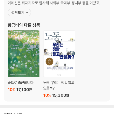
가을
겨레신문 취재기자로 입사해 사회부·국제부·정치부 등을 거쳤고, 이
옹기종기 숨어 사는 숲의 유령, 야고
후 미디어 플랫폼 기업에서 일했다. 직장 생활을 하며 마음이 시끄러
펼쳐보기
만 리까지 퍼지는 천상의 향기, 목서
울 때마다 공원과 궁궐을 찾아다녔다. 공원에는 어디에서나 쉽게 볼
막대 사탕 또는 달콤한 껌, 풍나무
수 있는 나무가 가득해 좋았고, 궁궐에는 쉽게 보지 못하는 오래된 고
황금비
의 다른 상품
가을에 달린 붉은 루비, 화살나무
목이 있어 좋았다. 식물을 향한 호기심과 애정이
출렁이는 깊은 바람, 팜파스그래스
창조와 번영의 가을, 유럽너도밤나무
열매를 깨기 위해서라면, 칠엽수
겨울
한 계절 앞서가는 꽃, 동백
정원의 크리스마스 불빛, 호랑가시나무
잠든 듯한 땅에도, 말채나무
상상의 협소함을 깨는 존재, 풍년화
숲으로 출근합니다
노동, 우리는 정말 알고
솟아오르는 뿌리, 낙우송
있을까?
10
17,100
%
원
바닷가의 거친 바람 뚫고, 삼나무
10
15,300
%
원
눈 녹이는 봄의 전령, 복수초와 헬레보루스