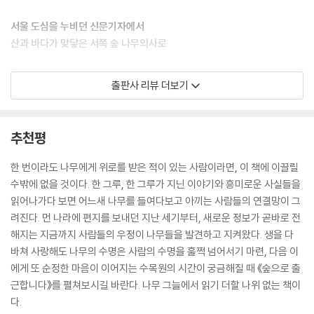
천리포수목원의 식물 이력 관리 프로그램을 살펴보면, 2017년 자연교잡
서울 도심을 누비던 신문기자에서
으로 발아한 무궁화 가운데 모체와는 다른 특성을 보인 22개 개체에 자체
산과 바다가 맞닿은 서쪽 숲 나무의사로
적으로 ‘충용’, ‘형석’ ‘인애’ 등 수목원 직원들의 이름을 붙였다. 아직 정식
품종으로 등록된 건 아니지만, (…) 수목원에서만 누릴 수 있는 특별한 직
물론 수목원에서의 삶이 마냥 낭만적이지만은 않다. “한여름 뙤약볕 아래
출판사 리뷰 더보기
원 복지 제도인 셈이다.
에서는 뒤돌아서면 자라는 잡초를 뽑느라 하루가 다 가고, 바람이 차가워
--- p.94
지는 가을엔 심어도 심어도 끝나지 않는 구근 심기를 무한 반복한다. 나뭇
가지에 찔리고, 벌레에 물리고, 벌에 쏘이는 일도 예사다.”(5쪽) 하지만 수
추천평
태산목의 진가는 한여름에 드러난다. 6월부터 사람 얼굴만 한 흰 꽃을 가
목원에서 일하며 저자는 “스스로 어디에 있어야 하는지를 잘 아는 것”의
지 끝에서 쉼 없이 피워내는데, ‘사람 얼굴만 한’이라는 수식어는 절대 과장
중요함을 배워간다. “모든 식물이 해가 쨍쨍한 양지바른 곳에서 잘 자라는
한 번이라도 나무에게 위로를 받은 적이 있는 사람이라면, 이 책에 이끌릴
이 아니다. 품종에 따라 조금씩 차이가 있지만 꽃의 지름이 최대 30센티미
것은 아니다. 노루오줌이나 홍지네고사리처럼 그늘진 곳을 좋아하는 식물
수밖에 없을 것이다. 한 그루, 한 그루가 지닌 이야기와 흥미로운 사실들을
터에 이를 정도로 압도적인 크기를 자랑하는 덕분이다.
도 있고, 노랑꽃창포처럼 뿌리가 물속에 잠겨도 잘 자라는 습지식물도 있
읽어나가다 보면 어느새 나무를 들여다보고 아끼는 사람들의 연결망이 그
--- p.106
다.”(86쪽) 사람 또한 그렇다. 그는 “서울에서 대학을 다니고 직장 생활을
려진다. 먼 나라에 편지를 보내던 지난 세기부터, 새로운 정보가 곧바로 전
하면서 계속 나와는 맞지 않는 곳에 뿌리내리려고 한다는 느낌”을 받았지
해지는 지금까지 사람들의 우정이 나무들을 발견하고 지켜왔다. 생을 다
기회가 된다면 꼭 해설을 들으시라고 권한다. (…) 봄이라면 갓 돋아난 풍
만, 마을버스가 한 시간에 한 대씩 서고 스타벅스 기프티콘을 선물 받으면
바쳐 사랑해도 나무의 수명은 사람의 수명을 훌쩍 넘어서기 마련, 다음 이
나무 새싹이 가을에 얼마나 풍성하게 자라 붉게 물드는지를, 여름이라면
40킬로미터 떨어진 시내에 나가서 써야 하는 ‘슬로 시티’ 태안에서의 속도
에게 또 순정한 마음이 이어지는 수목원의 시간이 궁금해질 때 《숲으로 출
지금은 초록색인 호랑가시나무 열매가 한겨울에 빨갛게 익어 그 위로 눈이
감이 비로소 딱 알맞다고 여긴다. 봄은 각종 축제로 가드너들이 가장 바빠
근합니다》를 펼쳐보시길 바란다. 나무 그늘에서 읽기 더할 나위 없는 책이
내리는 풍경이 얼마나 아늑하고 아름다운지를 말이다. 해설이 끝난 뒤 탐
지는 계절이지만, 시야 전체가 초록빛 필터가 쓰인 듯 환상적인 풍경 속에
다.
방객들이 “이제 산책하다가 나무 다섯 종류 정도는 알아볼 수 있을 것 같아
서 자연이 만들어내는 악보 위를 걷는 듯한 아름다움이 있다. 여름엔 신비