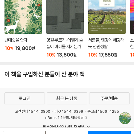
아오른 뿌리가 시선을 붙드는 ‘낙우송’은 습지 주변의 풍경과 어우러져 마
치 요정이 사는 숲에 들어온 것 같은 분위기를 낸다. ‘복수초’는 눈을 삭이
며(녹이며) 핀다고 해 눈색이꽃이라 불리는데 말 그대로 스스로 눈을 녹인
다. 마치 동물처럼 열을 내 자신의 온도를 일정하게 유지하고, 늦겨울 꽃망
울 주변에 쌓인 눈을 녹이며 개화하는 것이니 자연의 신비로움은 끝이 없
다.
난대숲을 안다
영원 부르기: 어떻게 슬
서른둘, 맨땅에 헤딩하
소
픔이 미래를 지키는가
듯 전원생활
한
10
19,800
%
원
“생을 다 바쳐 사랑해도 나무의 수명은 사람의 수명을 훌쩍 넘어서기 마
10
13,500
10
17,550
1
%
%
원
원
련”(정세랑 추천사)이다. 우리가 고목을 바라볼 때 느끼는 경외심과 안도
감에 대해 저자도 말한다. 이 나무들이 몇백 년 뒤에도 그 자리를 지킬 것이
이 책을 구입하신 분들이 산 분야 책
라는 사실을 떠올리면 하루 지나 사라지는 온갖 이슈들에 허덕이는 일은
그리 큰일이 아니라고. 그가 숲으로 출근하며 배우는 것은 같은 땅을 공유
하는 생명들에 대한 겸손이고 또 그 순정한 마음을 다음 이에게 이어주려
는 태도다. 수목원의 중요한 역할 중 하나가 바로 생물다양성 보전을 위해
로그인
최근 본 상품
주문/배송
멸종위기 식물들의 개체를 증식하고 대체서식지를 마련하는 일이기도 하
다. 도시 기준으로 보면 없는 것이 너무 많은 수목원 생활이지만 인간 중심
고객센터 1544-3800
티켓 1544-6399
중고샵 1566-4295
eBook 1:1문의/채팅상담
의 사고를 뛰어넘는 자연과의 연결 속에서 삶의 지평이 새로워지고 ‘나’와
‘우리’의 개념은 확장된다.
예스이십사(주) 사업자 정보