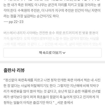
는 한 내가 죽은 뒤에도 이 나무는 굳건히 자리를 지키고 있을 것이라는 생
각이 든다. 수목원의 주인은, 더 나아가 지구의 주인은 인간이 아닌 자연이
라는 점을 가장 실감하는 순간이기도 하다.
--- pp.22-23
버스에서 내리자 시야에는 잔잔한 호수 위로 흐드러지게 핀 벚꽃 풍경이
가득 들어찼다. 오직 자연으로부터만 느낄 수 있는 감각이 있다는 사실을
그때 처음 깨달은 것 같다. (…) 인간은 왜 사는지, 삶이 어떤 의미가 있는지
따위의, 지금까지도 쉽게 답할 수 없는 온갖 질문으로 가득 찬 10대의 머릿
책 속으로 더보기
속이 하얗게 지워졌다.
--- p.32
출판사 리뷰
병해충 피해로 수관 하부의 잎이 붉게 말랐거나 수분 부족으로 꼭대기부터
말라 고사한 소나무의 모습을 요즘엔 어디서나 쉽게 볼 수 있는 것이 현실
“정신없이 목련축제를 치르고 나면 정작 만개한 목련 아래서 찍은 내 사진
이다. 수십 층짜리 빌딩 앞에 마치 전시품처럼 심긴 소나무를 보면 애처로
한 장 없다는 사실에 허탈해지기도 한다. 그렇지만 지난해에 비해 직박구
운 마음이 든다. 그 나무가 그 자리에서 건강하게, 오래 살지 못할 것이라는
리가 목련꽃을 많이 뜯어 먹는 것 같다고, 유난히 덥고 습한 여름에 선녀벌
사실이 너무 뻔해서다.
레가 생각보다 많이 퍼져 화초들이 힘없이 축 늘어져 있다고 진지하게 걱
--- p.75
정하는 일들이 아직은 즐겁기만 하다.” _서문 중에서