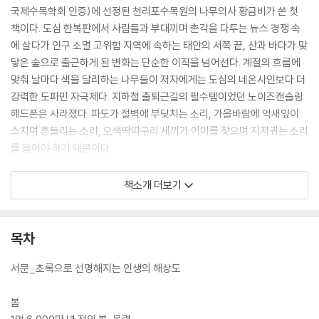
국제수목학회 인증)에 선정된 천리포수목원의 나무의사 황금비가 쓴 첫
책이다. 도심 한복판에서 사람들과 부대끼며 촌각을 다투는 뉴스 경쟁 속
에 살다가 인구 소멸 고위험 지역에 속하는 태안의 서쪽 끝, 산과 바다가 맞
닿은 숲으로 출근하게 된 변화는 단순한 이직을 넘어선다. 계절의 흐름에
맞춰 날마다 색을 달리하는 나무들이 저자에게는 도심의 네온사인보다 더
강력한 도파민 자극제다. 지하철 출퇴근길의 필수템이었던 노이즈캔슬링
헤드폰은 사라졌다. 파도가 절벽에 부딪치는 소리, 가을바람에 억새잎이
스치며 흔들리는 소리, 오색딱따구리 새끼가 어미를 찾으며 지저귀는 소리
를 들어야 하기 때문이다.
나무의사 자격증을 취득한 후 수목원 입사해 두 번의 사계절을 겪으며 이
책소개 더보기
책을 썼다. 천리포수목원에서 가꾸는 1만 7,000여 분류군의 식물 가운데
서른세 종을 계절별로 소개한 가드닝 다이어리다. 도시의 독자들에게도 익
숙한 벚나무나 소나무, 무궁화 같은 식물도 있지만 산딸나무, 태산목, 노루
목차
오줌, 야고, 큐슈곤약 등 우리가 보면서도 그 이름을 알지 못하거나 일부러
찾지 않으면 만나기 어려운 종들도 두루 소개한다. 저자는 이 식물들이 말
서문_초록으로 선명해지는 인생의 해상도
을 할 수 있다면 과연 인간에게 어떤 이야기를 하고 싶을지 상상하며 글을
썼다. 수목원에 자리를 잡은 덕에 책의 주인공이 되었지만 사실 식물은 어
봄
디에나 뿌리를 내린 채 인간에게 말을 걸고 있기 때문이다. 매일 반복되는