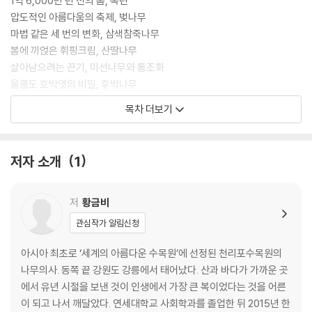
1억 6,000만 년 전의 봄, 목련
하루, 치열하고 고된 일상에 자주 공허해지는 사람들에게 이 책은 단순한
압도적인 아름다움의 축제, 벚나무
힐링이 아니라 자연의 존재를 새롭게 인식하는 시각을 선사하고자 한다.
마법 같은 세 번의 변화, 삼색참죽나무
똑같은 출근길, 익숙한 산책길에서도 시선을 조금만 바꾸면 발견할 수 있
봄에 끼얹은 휘핑크림, 산딸나무
는 초록의 순간들이 인생의 해상도를 더욱 선명하게 만든다는 메시지를 전
살아남으려는 끈기, 미선나무와 통조화
한다.
울릉도 호박엿의 비밀, 후박나무
가로수의 수난, 버즘나무와 소나무
목차 더보기
여름
여름 그늘 속 존재감, 노루오줌
저자 소개
1
알지만 모르는 꽃, 무궁화
세상에서 가장 큰 잎, 빅토리아수련
자연을 찬탄하는 일, 태산목
저
황금비
땅 위에 뿌려진 황금비, 모감주나무
관심작가 알림신청
사시사철의 매력, 배롱나무
신비로운 악마의 열매, 큐슈곤약
아시아 최초로 ‘세계의 아름다운 수목원’에 선정된 천리포수목원의
이것이 없다면 여름에 대한 죄악, 플록스
나무의사. 동쪽 끝 강원도 강릉에서 태어났다. 산과 바다가 가까운 곳
고목이 있던 자리, 우산고로쇠
에서 유년 시절을 보낸 것이 인생에서 가장 큰 복이었다는 것을 어른
이 되고 나서 깨달았다. 연세대학교 사회학과를 졸업한 뒤 2015년 한