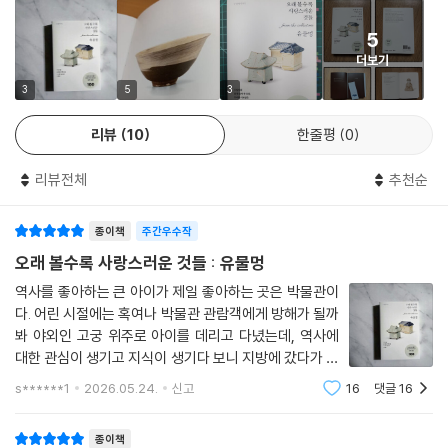
수집가의 손을 떠난 유물은 박물관에서 더 넓은 세상과 만난다. 그리고 오
5
--- 본문 중에서
늘의 우리들이 그 옛 물건들에 자기만의 애정을 발견하는 순간, 유물은 다
더보기
시 새로운 이야기를 얻는다. 과거의 유물이 현재의 취향과 만나는 일. 『유
3
5
3
물멍』 “애착 유물 편”은 사랑해서 곁에 두었고, 사랑해서 떠나보낸 것들이
오늘의 취향과 만나는 순간들을 담은 책이다.
리뷰
10
한줄평
0
리뷰전체
추천순
종이책
주간우수작
오래 볼수록 사랑스러운 것들 : 유물멍
역사를 좋아하는 큰 아이가 제일 좋아하는 곳은 박물관이
다. 어린 시절에는 혹여나 박물관 관람객에게 방해가 될까
봐 야외인 고궁 위주로 아이를 데리고 다녔는데, 역사에
대한 관심이 생기고 지식이 생기다 보니 지방에 갔다가 올
라오는 길에도 근처 유적지를 돌아본다. 이번 주말에 가족
s******1
2026.05.24.
신고
16
댓글
16
행사로 지방에 내려갔다가 하루 여유가 생겨서 선택한 곳
도 전주 국립박물관이었다.
종이책