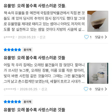
유물멍: 오래 볼수록 사랑스러운 것들.
책 속의 유물들 중 예전에 국립중앙박물관에서 직접 본 것
들도 괘 있어 당시의 추억이 잠시 잠기기도 했다.말 그대
로 유물멍을 제대로 때리고 있는 셈이니 아마도 저자의 의
도를 잘 실천하고 있는 셈일 것이다.지방의 시골에 살고
있으니 서울에 있는 국립 중앙 박물관에 가는 것은 그리
s****2
2026.05.23.
신고
1
댓글
0
쉬운 일이 아니다.서울에 있는 국립 중앙 박물관에 처음
간 것은 대학을 졸업하고도 한참이나 지나
종이책
유물멍: 오래 볼수록 사랑스러운 것들
어릴 적 우리 집에는 오래된 물건들이 참 많았다. 할머니
가 쓰시던 놋그릇, 오래된 장롱, 이름 모를 작은 항아리,
빛이 바랜 사진첩 같은 것들이다. 그때는 그런 물건들이
그저 낡고 촌스럽게만 보였는데, 세월이 흐르고 시대가 바
뀌면서 그런 물건들은 하나둘 사라져 갔다.편리함과 새로
c*****5
2026.05.25.
신고
0
댓글
0
움 속에서 오래된 것들은 버려지고 잊혀졌다. 그래서인지
지금은 오히려 그런 옛 물건들이 더 그립
종이책
유물멍: 오래 볼수록 사랑스러운 것들