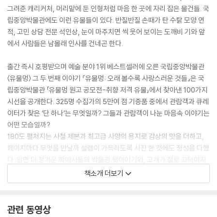
그려준 캐리커처, 머리맡에 둔 인형처럼 마음 한 곳에 자리 잡은 물건들. 국
립중앙박물관에도 이런 유물들이 있다. 반질반질 손때가 탄 수탉 모양 연
적, 고민 상담 전문 석인상, 눈이 마주치면 씩 웃어 보이는 도깨비 기와 앞
에서 사람들은 남몰래 인사를 건네곤 한다.
출간 즉시 호평받으며 예술 분야 1위 베스트셀러에 오른 국립중앙박물관
〈유물멍〉 그 두 번째 이야기 『유물멍: 오래 볼수록 사랑스러운 것들』은 국
립중앙박물관 「유물멍 원고 공모전-취향 저격 유물」에서 찾아낸 100가지
시선을 공개한다. 325명 수집가의 5만여 점 기증품 중에서 관람객과 큐레
이터가 찾은 ‘단 하나’는 무엇일까? 그들과 관람객이 나눈 마음속 이야기는
어떤 모습일까?
180도 펼쳐지는 사철 제본과 최고급 사양의 용지로 감상의 맛을 더하고,
페이지마다 무엇을 만날까 설렘이 가득하도록 사진 한 컷에도 정성을 다했
다. 알면 더 정겨운 학예사들의 박물관 뒷이야기와, 고개가 절로 끄덕여지
는 옛 주인들의 한마디도 담았다. 밤하늘 별처럼 빛나는 백 가지 취향 속에
책소개 더보기
서 눈에 들고 마음에 드는 ‘나만의 물건’을 찾아보자.
관련 동영상