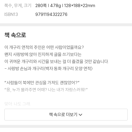
쪽수, 무게, 크기
280쪽 | 478g | 128*188*22mm
ISBN13
9791194322276
책 속으로
이 개구리 연적의 주인은 어떤 사람이었을까요?
왠지 사랑방에 앉아 진지하게 글을 쓰기보다는
이 귀여운 개구리와 시간을 보내는 걸 더 즐겼을 것만 같습니다.
- 사랑방 손님과 개구리〈백자 동화 개구리 모양 연적〉
“사람들이 북에만 관심을 가져도 괜찮았어?”
“응, 누가 몰라주면 어때? 나는 내가 자랑스러워!”
맞아. 나도 그래.
너는야 자존감 넘치는 법고대!
책 속으로 더보기
북은 울림을 남기고 사라졌지만
너는 지금껏 남아 조용히 미소 짓고 있구나.