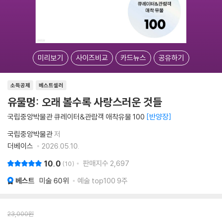
미리보기
사이즈비교
카드뉴스
공유하기
소득공제
베스트셀러
유물멍: 오래 볼수록 사랑스러운 것들
국립중앙박물관 큐레이터&관람객 애착유물 100
반양장
국립중앙박물관
저
더베이스
2026.05.10.
10.0
판매지수
2,697
10
베스트
미술
60위
예술 top100 9주
23,000
원