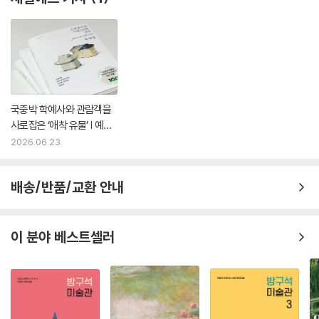
국중박 학예사와 관람객을
사로잡은 ‘애착 유물’ | 예스
24
2026.06.23.
배송/반품/교환 안내
이 분야 베스트셀러