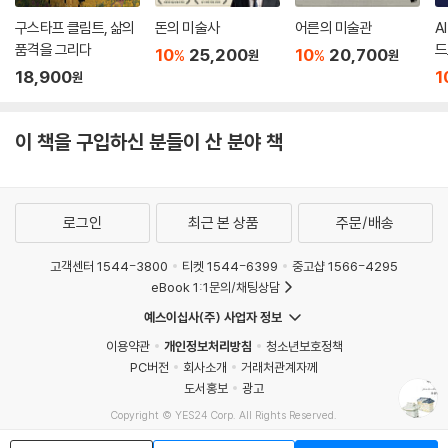
구스타프 클림트, 삶의
돈의 미술사
어른의 미술관
A
품격을 그리다
드
10
25,200
10
20,700
%
%
원
원
18,900
1
원
이 책을 구입하신 분들이 산 분야 책
로그인
최근 본 상품
주문/배송
고객센터 1544-3800
티켓 1544-6399
중고샵 1566-4295
eBook 1:1문의/채팅상담
예스이십사(주) 사업자 정보
이용약관
개인정보처리방침
청소년보호정책
PC버전
회사소개
거래처관계자께
도서홍보
광고
Copyright © YES24 Corp. All Rights Reserved.
MATOM10