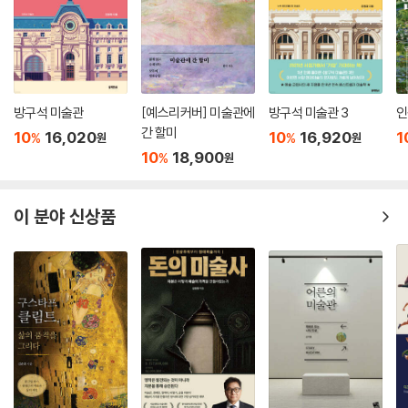
방구석 미술관
[예스리커버] 미술관에
방구석 미술관 3
인
간 할미
10
16,020
10
16,920
1
%
%
원
원
10
18,900
%
원
이 분야 신상품