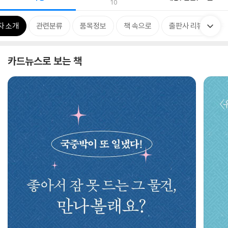
10
자 소개
관련분류
품목정보
책 속으로
출판사 리뷰
추
카드뉴스로 보는 책