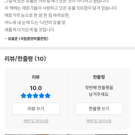
그렇게 모은 유물은 아무렇게나 모은 것이 아니라고 했습니다.
을 그대로 담고 있는 이모티콘을 바라보는 느낌이 들기도 하지요.
밀당 끝판왕 애기구덕, 과즙이 톡 터지는 복숭아 연적까지
이 책에는 애호가들이 사랑하고 모은 유물 100점이 담겨 있습니다.
- 큐레이터와의 만남: 무심한 아름다움, 〈기와〉
“어, 나 이런 거 좋아하네?”
애호가의 눈으로 한 점 한 점 바라보면,
어느새 내 눈에 드는 ‘나만의 유물’로
“좋은 것을 사게 되면 머리맡에 놓고 자다가 한밤중에 일어나 불빛에 비추
국립중앙박물관 관람객 수 세계 3위(2026), 〈케데헌〉 넷플릭스 영화 1위
새롭게 다가오게 될 것입니다.
어 보곤 했는데 보통 보름가량은 흥분으로 잠을 설치곤 했다.”
의 비결을 ‘전통성’에서 찾는 지금, 이 책은 유물을 ‘생활 속 물건’으로 바라
“고요한 정신으로 도자기를 한참 쳐다보게 되면 존경하는 마음마저 생기
- 유홍준 (국립중앙박물관장)
보는 사람들의 이야기를 전한다. 문구 덕후는 개구리 연적 주인과의 만남
는 것은 어쩔 수 없는 일이다.”
을 상상하고 ‘덕심’ 가득한 팬은 이항복 초상화를 ‘선비들의 포토 카드’로
- 박병래(의사, 1903~1974, 유물 기증) ‘기증자 이야기’ 중에서
읽어낸다. 오랜 시간 사찰의 법고(북)를 떠받친 법고대를 향해 “사람들이
리뷰/한줄평
10
북에만 관심을 가져도 괜찮았어?” 하고 말을 건네는 순간, 유물은 유리창
수장가와 책가도 이야기를 하다 보면 자연스럽게 떠오르는 인물이 있습니
속 문화재가 아닌, 오래 볼수록 사랑스러운 것으로 우리 곁에 자리한다.
다. 바로 평생 모은 2만 3,000여 점의 작품을 국립중앙박물관에 기증한
리뷰
한줄평
이건희 회장입니다. 예술 전반에 깊은 관심을 가졌던 그는 특히 해외에 반
누군가 아끼던 것들,
10.0
첫번째 한줄평을
출된 한국의 문화유산을 모으는 일에 전력을 다한 것으로 알려져 있습니
이제는 우리의 취향이 되다
남겨주세요.
다.
“하루하루 살아가는 일상에 한국적인 정체성이 스며들 때 문화적인 경쟁
오래도록 곁에 두고 아껴온 물건들…. 박물관에 오면 그것은 유물이 되지
리뷰 쓰기
한줄평 쓰기
력이 생긴다.” 늘 마주하는 문화의 힘을 강조했던 그의 말처럼, 특별전에서
만, 이 책은 그 물건이 품고 있던 마음까지 함께 들여다본다. “누가 기증한
도 책가도는 그의 다양한 취향과 관심사를 들여다보는 매개로서 큰 주목을
물건이겠지”라고 지나치던 것이 “정말 사랑받았던 것이구나”로 바뀌는
혜택 및 유의사항
혜택 및 유의사항
받았습니다.
순간, 유물은 설명의 대상이 아니라 취향의 대상으로 다시 살아난다.
- 큐레이터와의 만남: 그림 속에 담긴 좋아하는 마음