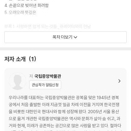
4. 손끝으로 빚어낸 화려함
5. 오래오래 뜻깊은
부록 1. 사랑하면 알게 되는 것들_큐레이터와의 만남
- 선비의 작은 샘, 연적
목차 더보기
- 무심한 아름다움, 기와
- 시간의 결을 만나다, 조선 목가구
- 그림 속에 담긴 좋아하는 마음
저자 소개
1
부록 2. 마음을 건네다_기증자 이야기
부록 3. 유물 정보 모음
저
국립중앙박물관
관심작가 알림신청
우리나라를 대표하는 국립중앙박물관은 광복을 맞은 1945년 경복
궁에서 처음 출발한 이래 지금껏 일곱 차례 이전을 거치며 한국전쟁
을 비롯한 대한민국 현대사와 함께 성장해 왔다. 2005년 서울 용산
으로 옮겨 개관한 국립중앙박물관은 역사와 문화가 살아 숨 쉬고, 과
거와 현재, 미래가 공존하는 공간으로 많은 사랑을 받고 있다. 철마다