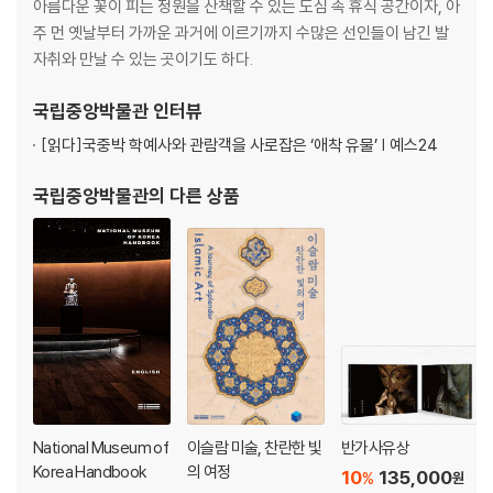
아름다운 꽃이 피는 정원을 산책할 수 있는 도심 속 휴식 공간이자, 아
주 먼 옛날부터 가까운 과거에 이르기까지 수많은 선인들이 남긴 발
자취와 만날 수 있는 곳이기도 하다.
국립중앙박물관
인터뷰
[읽다]
국중박 학예사와 관람객을 사로잡은 ‘애착 유물’ | 예스24
국립중앙박물관
의 다른 상품
National Museum of
이슬람 미술, 찬란한 빛
반가사유상
Korea Handbook
의 여정
10
135,000
%
원