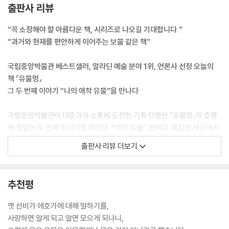
- 법고대적 사고: 내 자리에서 어깨 펴고〈법고대〉
출판사 리뷰
오성 이항복의 초상화를 보며 상상했다.
“꼭 소장해야 할 아름다운 책, 시리즈로 나오길 기대합니다.”
‘조선시대에도 포카가 있었다면?’
“과거와 현재를 편안하게 이어주는 보물 같은 책”
서로 포토 카드를 자랑하다 “오, 이건 희귀 복식 버전이구려!” 하며 친해지
는 모습을 떠올리기만 해도 웃음이 난다.
국립중앙박물관 베스트셀러, 알라딘 예술 분야 1위, 언론사 선정 오늘의
- YOUR IDOL〈이항복 초상〉
책 『유물멍』
그 두 번째 이야기 “나의 애착 유물”을 만나다
비교하자면, 서양에서는 벽돌은 단순한 건축 자재입니다.
대량 생산된, 똑같은 형태의 물건 말이지요.
국립중앙박물관이 대중과의 소통에 도전한 기획 단행본 『유물멍』이 호평
한국의 기와는 다릅니다. 각각 손으로 빚어지고 고유한 문양을 지니고 있
에 힘입어 두 번째 이야기를 펴냈다. “애착 유물” 편이다. 복잡한 세상에서
어,
가만히 쉬어가는 시간은 더없이 소중한 법. 어려운 용어와 지식 대신 짧은
출판사 리뷰 더보기
그 자체로 하나의 예술이자 공예품입니다.
감상평과 큰 유물 사진으로 온전한 몰입을 강조한 전작의 매력은 여전하
그날 이후로 한옥의 지붕을 바라볼 때마다,
다. 이번 책의 차이점은 ‘오래 볼수록 사랑스러운 마음’ 요즘 말로는 ‘덕질
일상에 스며 있는 멋이란 참 좋은 것이라고 새삼 깨닫게 됩니다.
의 추억’을 담았다는 것. 수집가 325명의 마음이 담긴 기증품을 대상으로
추천평
- 기와가 알려준 것〈짐승얼굴무늬 수막새〉
원고를 모집했다. 5만여 점의 물건 중에서 관람객과 큐레이터가 고른 ‘단
하나’는 무엇이고 그 이유는 무엇일까?
옛 선비가 애호가에 대해 말하기를,
가만히 살펴보면 그 작은 기와 조각 안에 고구려, 백제, 신라 삼국의 특징들
사랑하면 알게 되고 알면 모으게 되나니,
이 보란 듯이 담겨 있는 모습에 마음이 움직이곤 합니다. 마치 당시의 감정
조선시대 선비들의 포토 카드에서