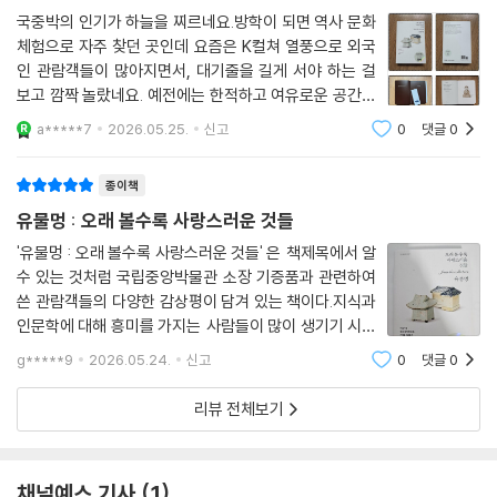
국중박의 인기가 하늘을 찌르네요.방학이 되면 역사 문화
체험으로 자주 찾던 곳인데 요즘은 K컬쳐 열풍으로 외국
인 관람객들이 많아지면서, 대기줄을 길게 서야 하는 걸
보고 깜짝 놀랐네요. 예전에는 한적하고 여유로운 공간이
라서 더 매력적이었다면 이제는 이 멋진 공간을 전 세계인
a*****7
2026.05.25.
신고
0
댓글
0
들과 함께 나눌 수 있어서 기쁘다고 해야 할까요. "우리 것
이 좋은 것이여~얼쑤" 한국 전통문화의
종이책
유물멍 : 오래 볼수록 사랑스러운 것들
'유물멍 : 오래 볼수록 사랑스러운 것들' 은 책제목에서 알
수 있는 것처럼 국립중앙박물관 소장 기증품과 관련하여
쓴 관람객들의 다양한 감상평이 담겨 있는 책이다.지식과
인문학에 대해 흥미를 가지는 사람들이 많이 생기기 시작
했고,몇 년 전부터 시작된 인문학 열풍은 지금까지 계속
g*****9
2026.05.24.
신고
0
댓글
0
이어지고 있다.사람들은 다양한 방식, 다양한 종류의 인
문학을 즐기고 있다.그리고 사람들이 많은
리뷰 전체보기
채널예스 기사
1