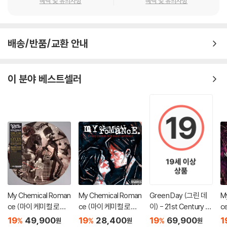
혜택 및 유의사항
혜택 및 유의사항
배송/반품/교환 안내
이 분야 베스트셀러
My Chemical Roman
My Chemical Roman
Green Day (그린 데
M
ce (마이 케미컬 로맨
ce (마이 케미컬 로맨
이) - 21st Century Br
c
스) - The Black Para
스) - 2집 Three Che
eakdown [2LP]
스)
19
49,900
19
28,400
19
69,900
1
%
%
%
원
원
원