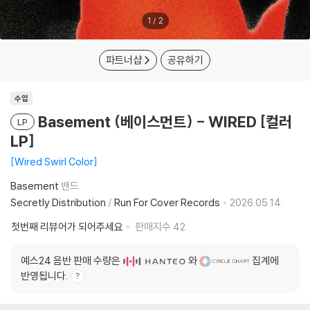
1
/
2
파트너샵
공유하기
수입
Basement (베이스먼트) - WIRED [컬러
LP
LP]
Wired Swirl Color
Basement
밴드
Secretly Distribution
/
Run For Cover Records
2026.05.14.
첫번째 리뷰어가 되어주세요
판매지수
42
예스24 음반 판매 수량은
와
집계에
반영됩니다.