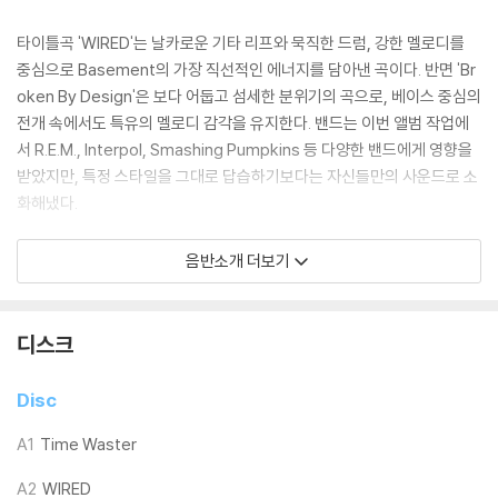
타이틀곡 'WIRED'는 날카로운 기타 리프와 묵직한 드럼, 강한 멜로디를
중심으로 Basement의 가장 직선적인 에너지를 담아낸 곡이다. 반면 'Br
oken By Design'은 보다 어둡고 섬세한 분위기의 곡으로, 베이스 중심의
전개 속에서도 특유의 멜로디 감각을 유지한다. 밴드는 이번 앨범 작업에
서 R.E.M., Interpol, Smashing Pumpkins 등 다양한 밴드에게 영향을
받았지만, 특정 스타일을 그대로 답습하기보다는 자신들만의 사운드로 소
화해냈다.
앨범 제목인 [WIRED]는 메탈의 날카로운 사운드 이미지를 떠올리게 하는
음반소개 더보기
동시에, 변화 속에서도 계속 앞으로 나아가는 Basement의 태도를 상징
한다. 여러 번의 공백과 재시작을 거치면서도 함께 밴드를 이어온 다섯 멤
버의 결속과 현재의 에너지가 이번 작품 전반에 담겨 있다.
디스크
LP 구매시 참고 사항 안내드립니다.
Disc
※ 재킷/구성품/포장 상태
A1
Time Waster
1) 제작/배송 과정에 따라 경미한 재킷 주름, 모서리 눌림, 갈라짐이 발생
A2
WIRED
할 수 있으며 속지(이너 슬리브)는 디스크와의 접촉으로 인해 갈라질 수