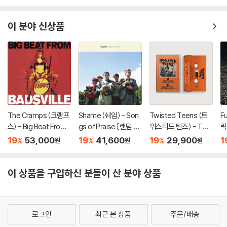
de [픽쳐 디스크 LP]
ers For Sweet Reve
y 
nge [LP]
ht
P
이 분야 신상품
The Cramps (크램프
Shame (쉐임) - Son
Twisted Teens (트
F
스) - Big Beat From
gs of Praise [랜덤 컬
위스티드 틴즈) - Twis
릭
Badsville [화이트 컬
러 LP]
ted Teens [카세트테
[
19
53,000
19
41,600
19
29,900
1
%
%
%
원
원
원
러 LP]
이프]
이 상품을 구입하신 분들이 산 분야 상품
로그인
최근 본 상품
주문/배송