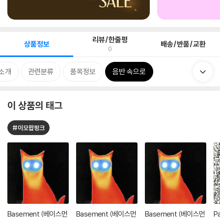
리뷰/한줄평
상품정보
배송/반품/교환
0
소개
관련분류
품목정보
음반 속으로
이 상품의 태그
#이모팝펑크
Basement (베이스먼
Basement (베이스먼
Basement (베이스먼
P