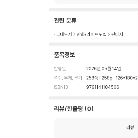
관련 분류
국내도서
만화/라이트노벨
판타지
품목정보
발행일
2026년 05월 14일
쪽수, 무게, 크기
258쪽 | 258g | 126*180
ISBN13
9791141184506
리뷰/한줄평
0
리뷰