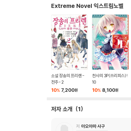
Extreme Novel 익스트림노벨
소설 장송의 프리렌 -
천사의 3P(쓰리피스)!
전주- 2
10
10
7,200
10
8,100
%
%
원
원
저자 소개
1
저
아오야마 사구