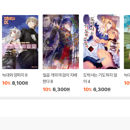
늑대와 양피지 9
일곱 개의 마검이 지배
도박사는 기도하지 않
늑대
한다 8
아 4
10
8,100
10
%
원
10
6,300
10
6,300
%
%
원
원