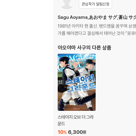
관심작가 알림신청
Sagu Aoyama,あおやま サグ,蒼山 サ
1981년 아키타 현 출신. 밴드맨을 꿈꾸며 상
가를 해야겠다고 결심해서 태어난 것이 『로큐브
아오야마 사구
의 다른 상품
스테이지 오브 더 그라
운드
10
6,300
%
원