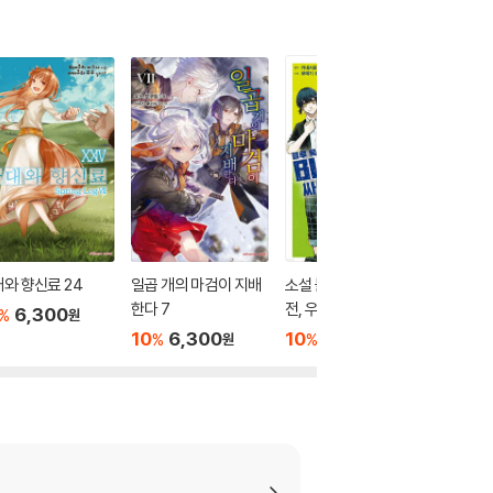
와 향신료 24
일곱 개의 마검이 지배
소설 블루 록 : 싸우기
귀멸의 
한다 7
전, 우리는
즈 10
6,300
%
원
10
6,300
10
7,200
10
7
%
%
%
원
원