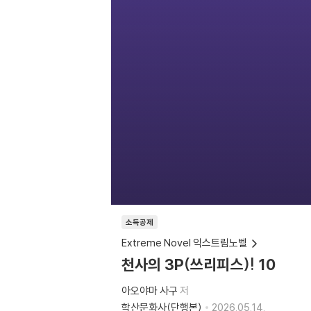
소득공제
Extreme Novel 익스트림노벨
천사의 3P(쓰리피스)! 10
아오야마 사구
저
학산문화사(단행본)
2026.05.14.