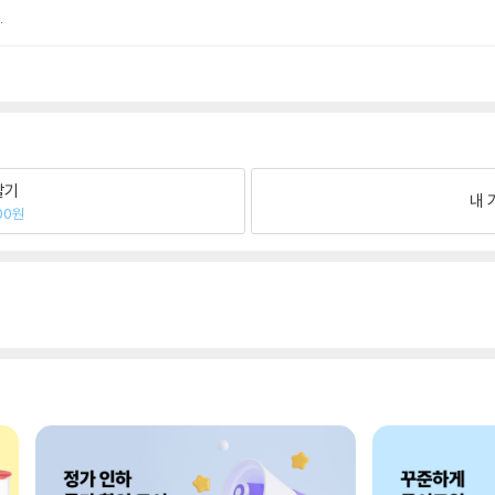
.
팔기
내 
00원