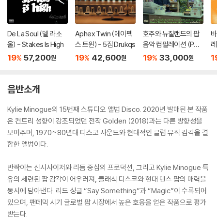
De La Soul (델 라 소
Aphex Twin (에이펙
호주와 뉴질랜드의 팝
바
울) - Stakes Is High
스 트윈) - 5집 Drukqs
음악 컴필레이션 (Pop
레
Down Under 1966-1
B
19
57,200
19
42,600
19
33,000
1
%
%
%
원
원
원
970)
il
1
음반소개
Kylie Minogue의 15번째 스튜디오 앨범 Disco. 2020년 발매된 본 작품
은 컨트리 성향이 강조되었던 전작 Golden (2018)과는 다른 방향성을
보여주며, 1970~80년대 디스코 사운드와 현대적인 클럽 뮤직 감각을 결
합한 앨범이다.
반짝이는 신시사이저와 리듬 중심의 프로덕션, 그리고 Kylie Minogue 특
유의 세련된 팝 감각이 어우러져, 클래식 디스코와 현대 댄스 팝의 매력을
동시에 담아낸다. 리드 싱글 “Say Something”과 “Magic”이 수록되어
있으며, 팬데믹 시기 글로벌 팝 시장에서 높은 호응을 얻은 작품으로 평가
받는다.