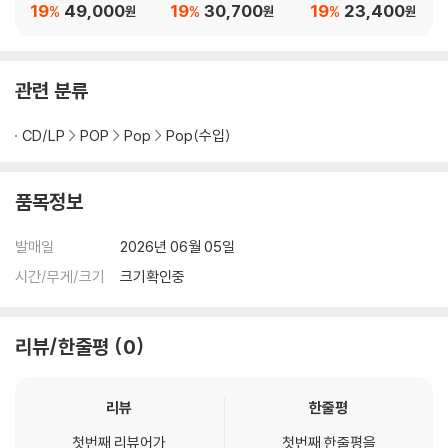
I [투명 컬러 LP]
stmas (Fully Wrapp
ook 1992)
19
49,000
19
30,700
19
23,400
%
%
%
원
원
원
ed)
관련 분류
CD/LP
POP
Pop
Pop(수입)
품목정보
발매일
2026년 06월 05일
시간/무게/크기
크기확인중
리뷰/한줄평
0
리뷰
한줄평
첫번째 리뷰어가
첫번째 한줄평을