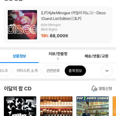
[LP]
Kylie Minogue (카일리 미노그) - Disco
(Guest List Edition) [3LP]
Kylie Minogue
BMG Rights
19
88,000
%
원
리뷰/한줄평
상품정보
배송/반품/교환
0
디스크
아티스트 소개
관련분류
품목정보
이달의 팝 CD
알림신청