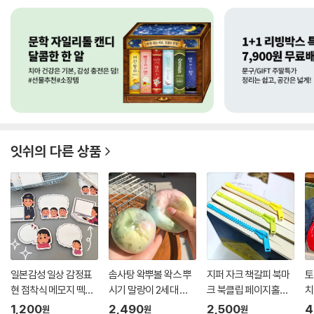
잇쉬
의 다른 상품
일본감성 일상 감정표
솜사탕 왁뿌볼 왁스 뿌
지퍼 자크 책갈피 북마
토
현 점착식 메모지 떽메
시기 말랑이 2세대 슬
크 북클립 페이지홀더
치
떡...
랑이...
독...
지.
1,200
2,490
2,500
4
원
원
원