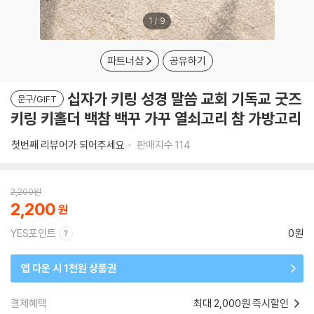
1
/
9
파트너샵
공유하기
십자가 키링 성경 말씀 교회 기독교 굿즈
문구/GIFT
키링 키홀더 백참 백꾸 가꾸 열쇠고리 참 가방고리
첫번째 리뷰어가 되어주세요
판매지수
114
2,200
원
2,200
YES포인트
0원
앱 다운 시 1천원 상품권
결제혜택
최대 2,000원 즉시할인