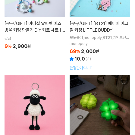
[문구/GIFT]
이니셜 알파벳 비즈
[문구/GIFT]
[BT21] 베이비 아크
방울 키링 만들기 DIY 키트 세트 [1
릴 키링 LITTLE BUDDY
0종 커스텀 네임 네임텍 이름표 텍
모노폴리,monopoly,BT21,라인프렌즈,
갓샵
LINEFRIENDS
택 네잎클로버 곰돌이 곰 별]
monopoly
9
2,900
%
원
69
2,000
%
원
10.0
(
3
)
한정판매SALE