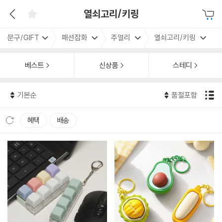
열쇠고리/키링
문구/GIFT
패션잡화
주얼리
열쇠고리/키링
베스트
신상품
스테디
기본순
품절포함
혜택
배송