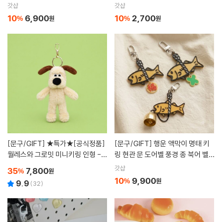
박한 킹받는 선물 재미있는 재밌는
능 합격 사랑 건강 재물 취업 금전
갓샵
갓샵
관종템 쓸데없는 쓸모없는 유행]
연인 부적]
10
6,900
10
2,700
%
원
%
원
[문구/GIFT]
★특가★[공식정품]
[문구/GIFT]
행운 액막이 명태 키
월레스와 그로밋 미니키링 인형 - 1
링 현관 문 도어벨 풍경 종 북어 벨
2cm
[3종 네잎클로버 인형 굿즈 선물 미
갓샵
35
7,800
%
원
니 부적 열쇠 고리 집들이 풍수지
10
9,900
%
원
9.9
(
32
)
리]