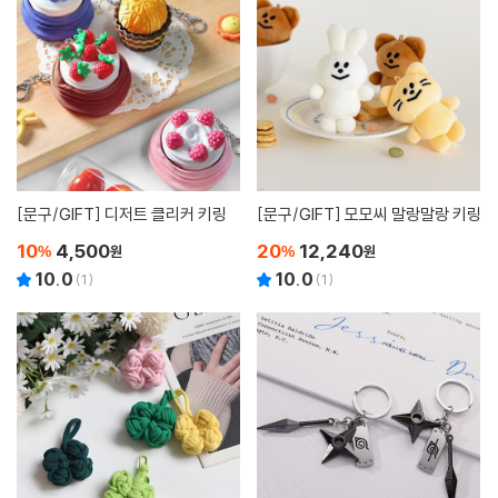
[문구/GIFT]
디저트 클리커 키링
[문구/GIFT]
모모씨 말랑말랑 키링
10
4,500
20
12,240
%
원
%
원
10.0
10.0
(
1
)
(
1
)