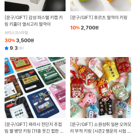
[문구/GIFT]
감성 파스텔 키캡 키
[문구/GIFT]
후르츠 딸깍이 키링
링 키홀더 열쇠고리 딸깍이
10
2,700
%
원
브리스크스타일
30
3,500
%
원
9.3
(
6
)
[문구/GIFT]
찌라시 전단지 주접
[문구/GIFT]
소원성취 일본 오마모
밈 짤 병맛 키링 [11종 웃긴 힙한 신
리 부적 키링 [시즌2 행운의 시험 수