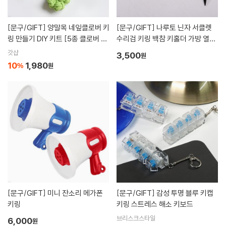
[문구/GIFT]
양말목 네잎클로버 키
[문구/GIFT]
나루토 닌자 서클렛
링 만들기 DIY 키트 [5종 클로버 양
수리검 키링 백참 키홀더 가방 열쇠
말 공예 행운 LUCKY 제로웨이스트
고리 악세사리 백꾸 가꾸 쓸데없는
갓샵
3,500
원
업사이클링 뜨개 크로버 미술 재료]
친구 우정 선물
10
1,980
%
원
[문구/GIFT]
미니 잔소리 메가폰
[문구/GIFT]
감성 투명 블루 키캡
키링
키링 스트레스 해소 키보드
브리스크스타일
6,000
원