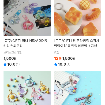
[문구/GIFT]
미니 헤드셋 에어팟
[문구/GIFT]
빵 모양 키링 스퀴시
키링 열쇠고리
말랑이 [8종 말랑 메론빵 소금빵 식
빵 크로와상 크루아상 베이커리 바
브리스크스타일
갓샵
게트 미니 크로아상 미니어처 음식]
1,500
12
1,500
원
%
원
10.0
10.0
(
1
)
(
1
)