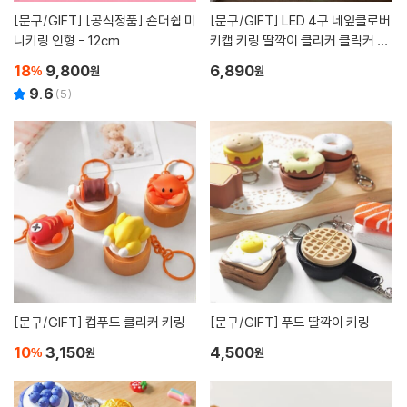
[문구/GIFT]
[공식정품] 숀더쉽 미
[문구/GIFT]
LED 4구 네잎클로버
니키링 인형 - 12cm
키캡 키링 딸깍이 클리커 클릭커 청
축 스위치 키홀더 백참 가꾸 백꾸
18
9,800
6,890
%
원
원
9.6
(
5
)
[문구/GIFT]
컵푸드 클리커 키링
[문구/GIFT]
푸드 딸깍이 키링
10
3,150
4,500
%
원
원