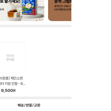
식정품] 체인소맨
타 키링 인형 - 8c
9,500
원
배송/반품/교환