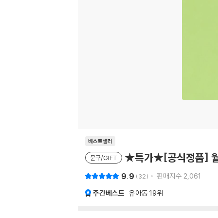
베스트셀러
★특가★[공식정품] 월
문구/GIFT
9.9
판매지수
2,061
32
주간베스트
유아동
19위