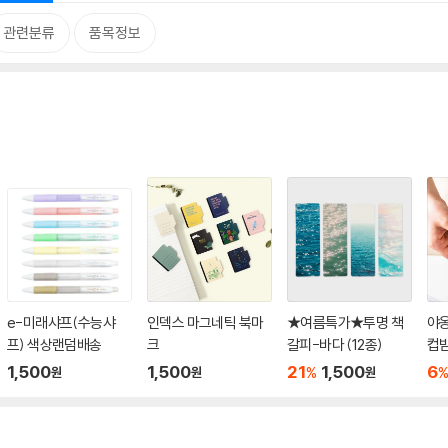
관련분류
품목정보
e-미래샤프(수능샤
인덱스 마그네틱 북마
★여름특가★투명 책
야
프) 색상랜덤배송
크
갈피-바다 (12종)
컵받
1,500
1,500
21
1,500
6
%
원
원
원