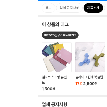
태그
업체 공지사항
제품소개
이 상품의 태그
#2025문구기프트BEST
엘리트 스프링 유선노
썸라이크 집게 북클립
트
17
2,500
%
원
1,500
원
업체 공지사항