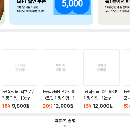
[공식정품] 맥그로우
[공식정품] 월레스와
[공식정품] 패트와매트
[공
키링 인형 - 10cm
그로밋 키링 인형 - 16c
키링 인형 - 12cm
포치
m
m
18
9,800
20
12,000
15
12,800
5
%
%
%
%
원
원
원
리뷰/한줄평
32