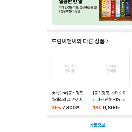
드림씨앤씨
의 다른 상품
★특가★[공식정품]
[공식정품] 숀더쉽 미
월레스와 그로밋 미니
니키링 인형 - 12cm
키링 ...
35
7,800
18
9,800
%
%
원
원
상품정보