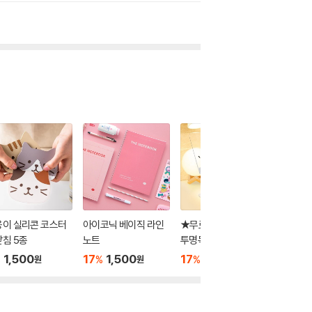
옹이 실리콘 코스터
아이코닉 베이직 라인
★무료배송★노르잇
1000 
침 5종
노트
투명독서대 높이조절 P
중성지 연
R01A
랜덤발송
1,500
17
1,500
17
28,900
1,000
%
%
%
원
원
원