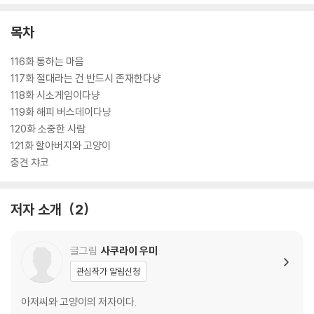
목차
116화 통하는 마음
117화 절대라는 건 반드시 존재한다냥
118화 시소게임이다냥
119화 해피 버스데이다냥
120화 소중한 사람
121화 할아버지와 고양이
충견 챠코
저자 소개
2
글그림
사쿠라이 우미
관심작가 알림신청
아저씨와 고양이의 저자이다.