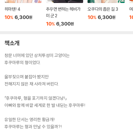
히마텐! 4
추우면 변하는 헤비가
오쿠다의 좁은 길 3
여
미 군 2
10
6,300
10
6,300
1
%
%
원
원
10
6,300
%
원
책소개
창문 너머에 있던 상처투성이 고양이는
후쿠마루의 형이었다.
울부짖으며 붙잡아 봤지만
전해지지 않은 채 사라져 버린다.
「후쿠마루, 형을 포기하지 않겠다냥!」
아빠와 함께 바깥 세계로 한 발 내딛는 후쿠마루!
유일한 단서는 영리한 황금개!
후쿠마루는 형과 만날 수 있을까?!