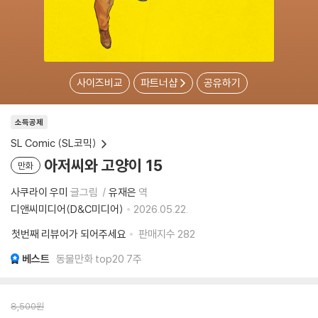
사이즈비교
파트너샵
공유하기
소득공제
SL Comic (SL코믹)
아저씨와 고양이 15
만화
사쿠라이 우미
글그림
유재은
역
디앤씨미디어(D&C미디어)
2026.05.22.
첫번째 리뷰어가 되어주세요
판매지수
282
베스트
동물만화 top20 7주
8,500
원