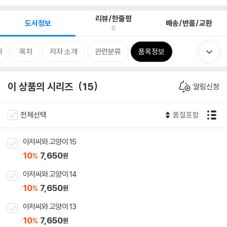
리뷰/한줄평
도서정보
배송/반품/교환
0
개
목차
저자 소개
관련분류
품목정보
이 상품의 시리즈
15
알림신청
전체선택
품절포함
아저씨와 고양이 15
10
7,650
%
원
아저씨와 고양이 14
10
7,650
%
원
아저씨와 고양이 13
10
7,650
%
원