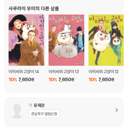
사쿠라이 우미
의 다른 상품
아저씨와 고양이 14
아저씨와 고양이 13
아저씨와 고양이 12
10
7,650
10
7,650
10
7,650
%
%
%
원
원
원
역
유재은
관심작가 알림신청