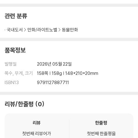
관련 분류
국내도서
만화/라이트노벨
동물만화
품목정보
발행일
2026년 05월 22일
쪽수, 무게, 크기
158쪽 | 158g | 148*210*20mm
ISBN13
9791127887711
리뷰/한줄평
0
리뷰
한줄평
첫번째 리뷰어가
첫번째 한줄평을