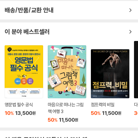
배송/반품/교환 안내
이 분야 베스트셀러
영문법 필수 공식
마음으로 떠나는 그림
점프력의 비밀
다
책 여행 3
10
13,500
50
11,500
3
%
%
원
원
50
11,500
%
원