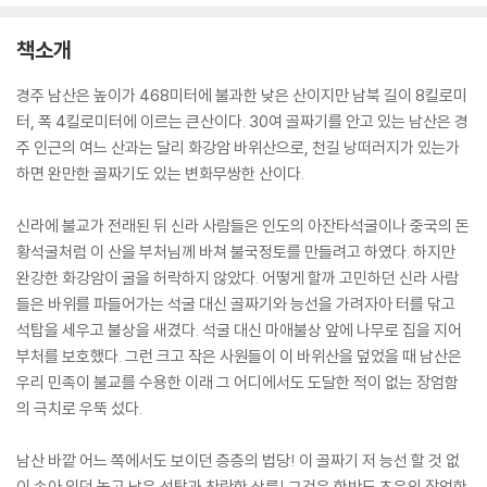
책소개
경주 남산은 높이가 468미터에 불과한 낮은 산이지만 남북 길이 8킬로미
터, 폭 4킬로미터에 이르는 큰산이다. 30여 골짜기를 안고 있는 남산은 경
주 인근의 여느 산과는 달리 화강암 바위산으로, 천길 낭떠러지가 있는가
하면 완만한 골짜기도 있는 변화무쌍한 산이다.
신라에 불교가 전래된 뒤 신라 사람들은 인도의 아잔타석굴이나 중국의 돈
황석굴처럼 이 산을 부처님께 바쳐 불국정토를 만들려고 하였다. 하지만
완강한 화강암이 굴을 허락하지 않았다. 어떻게 할까 고민하던 신라 사람
들은 바위를 파들어가는 석굴 대신 골짜기와 능선을 가려자아 터를 닦고
석탑을 세우고 불상을 새겼다. 석굴 대신 마애불상 앞에 나무로 집을 지어
부처를 보호했다. 그런 크고 작은 사원들이 이 바위산을 덮었을 때 남산은
우리 민족이 불교를 수용한 이래 그 어디에서도 도달한 적이 없는 장엄함
의 극치로 우뚝 섰다.
남산 바깥 어느 쪽에서도 보이던 층층의 법당! 이 골짜기 저 능선 할 것 없
이 솟아 있던 높고 낮은 석탑과 찬란한 상륜! 그것은 한반도 초유의 장엄한