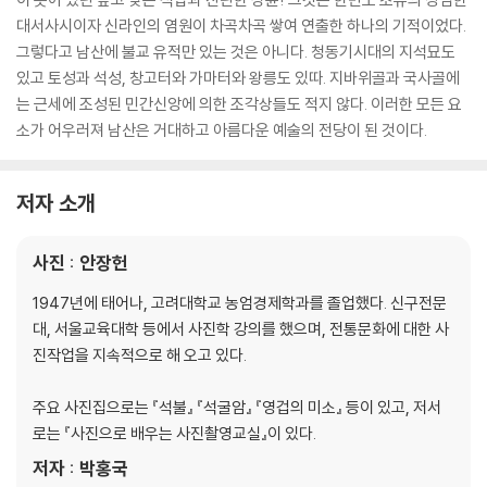
대서사시이자 신라인의 염원이 차곡차곡 쌓여 연출한 하나의 기적이었다.
그렇다고 남산에 불교 유적만 있는 것은 아니다. 청동기시대의 지석묘도
있고 토성과 석성, 창고터와 가마터와 왕릉도 있따. 지바위골과 국사골에
는 근세에 조성된 민간신앙에 의한 조각상들도 적지 않다. 이러한 모든 요
소가 어우러져 남산은 거대하고 아름다운 예술의 전당이 된 것이다.
저자 소개
사진 : 안장헌
1947년에 태어나, 고려대학교 농엄경제학과를 졸업했다. 신구전문
대, 서울교육대학 등에서 사진학 강의를 했으며, 전통문화에 대한 사
진작업을 지속적으로 해 오고 있다.
주요 사진집으로는 『석불』 『석굴암』 『영겁의 미소』 등이 있고, 저서
로는 『사진으로 배우는 사진촬영교실』이 있다.
저자 : 박홍국