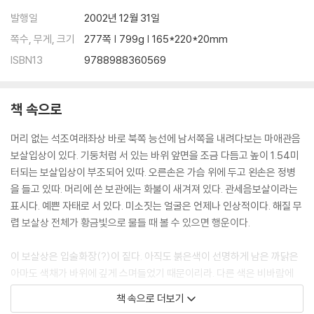
발행일
2002년 12월 31일
쪽수, 무게, 크기
277쪽 | 799g | 165*220*20mm
ISBN13
9788988360569
책 속으로
머리 없는 석조여래좌상 바로 북쪽 능선에 남서쪽을 내려다보는 마애관음
보살입상이 있다. 기둥처럼 서 있는 바위 앞면을 조금 다듬고 높이 1.54미
터되는 보살입상이 부조되어 있따. 오른손은 가슴 위에 두고 왼손은 정병
을 들고 있따. 머리에 쓴 보관에는 화불이 새겨져 있다. 관세음보살이라는
표시다. 예쁜 자태로 서 있다. 미소짓는 얼굴은 언제나 인상적이다. 해질 무
렵 보살상 전체가 황금빛으로 물들 때 볼 수 있으면 행운이다.
이 보살상은 입술화장(?)이 짙다. 아직도 붉은색이 선명하게 남은 까닭은
아마도 색채가 바위에 깊게 스며들었기 때문이리라. 다른 색은 비바람에
다 날아가버렸고.
책 속으로 더보기