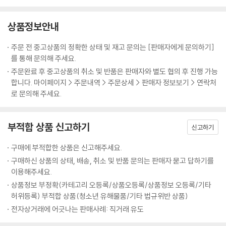
관음보살이라서 목걸이 · 팔찌 · 보관 · 화불 · 정병을 두루 갖추고 있따. 배
에서 아래로 늘어뜨린 군의의 나비매듭도 섬세하고, 몸을 받치고 있는 복
상품정보안내
련조각도 화사하다. 남산에서 가장 미모가 돋보이기에 그만큼 많은 사진가
를 팬으로 거느리고 있는 보살상이다.
주문 전 중고상품의 정확한 상태 및 재고 문의는 [판매자에게 문의하기]
---p. 194
를 통해 문의해 주세요.
주문완료 후 중고상품의 취소 및 반품은 판매자와 별도 협의 후 진행 가능
합니다. 마이페이지 > 주문내역 > 주문상세 > 판매자 정보보기 > 연락처
로 문의해 주세요.
부적합 상품 신고하기
신고하기
구매에 부적합한 상품은 신고해주세요.
구매하신 상품의 상태, 배송, 취소 및 반품 문의는 판매자 묻고 답하기를
이용해주세요.
상품정보 부정확(카테고리 오등록/상품오등록/상품정보 오등록/기타
허위등록) 부적합 상품(청소년 유해물품/기타 법규위반 상품)
전자상거래에 어긋나는 판매사례: 직거래 유도