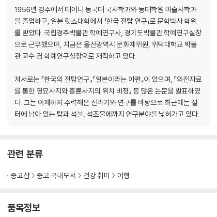
1956년 경주에서 태어나 동국대 국사학과와 동대학원 미술사학과
를 졸업하고, 일본 릿쇼대학에서 「한국 전탑 연구」로 문학박사 학위
를 받았다. 국립경주박물관 학예연구사, 경기도박물관 학예연구실장
으로 근무했으며, 지금은 울산광역시 문화재위원, 위덕대학교 박물
관 교수 겸 학예연구실장으로 재직하고 있다.
저서로는 『한국의 전탑연구』『일본이라는 아편』이 있으며, 『와전자료
를 통한 영묘사지와 흥륜사지의 위치 비정』 등 많은 논문을 발표하였
다. 그는 이제까지 주력해온 신라기와 연구를 바탕으로 최근에는 절
터에 남아 있는 탑과 석불, 석조물에까지 연구분야를 넓혀가고 있다.
관련 분류
중고샵
중고 국내도서
건강 취미
여행
품목정보