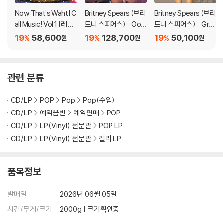
가 어려우므로 신중한 구매를 부탁드립니다.
Now That's Waht I C
Britney Spears (브리
Britney Spears (브리
all Music! Vol.1 [레드
트니 스피어스) - Oop
트니 스피어스) - Grea
& 블루 컬러 2LP]
s!... I Did It Again [2L
test Hits: My Prerog
19
58,600
19
128,700
19
50,100
%
%
%
원
원
원
P]
ative [크림 컬러 2LP]
관련 분류
CD/LP
POP
Pop
Pop(수입)
CD/LP
예약음반
예약판매
POP
CD/LP
LP(Vinyl) 전문관
POP LP
CD/LP
LP(Vinyl) 전문관
컬러 LP
품목정보
발매일
2026년 06월 05일
시간/무게/크기
2000g | 크기확인중