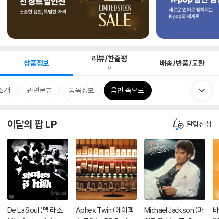
리뷰/한줄평
상품정보
배송/반품/교환
0
소개
관련분류
품목정보
음반 속으로
이달의 팝 LP
알림신청
De La Soul (델 라 소
Aphex Twin (에이펙
Michael Jackson (마
바