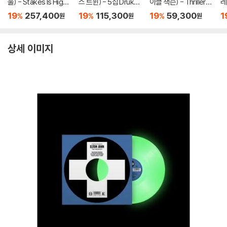
울) - Stakes Is High
스 트윈) - 5집 Drukqs
이클 잭슨) - Thriller
레
[컬러 4LP]
[4LP]
[레드 앤 블랙 마블 LP]
B
19
257,400
19
115,300
19
59,300
1
%
%
%
원
원
원
il
1
상세 이미지