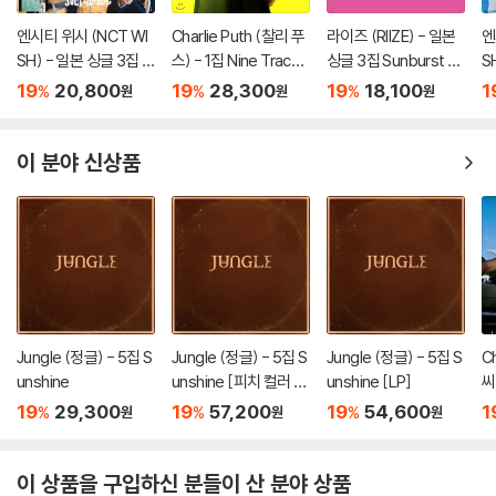
엔시티 위시 (NCT WI
Charlie Puth (찰리 푸
라이즈 (RIIZE) - 일본
엔
SH) - 일본 싱글 3집 Y
스) - 1집 Nine Track
싱글 3집 Sunburst [I
S
O-I-DON! / BOY ME
Mind [LP]
NITIAL PRESS]
O
19
20,800
19
28,300
19
18,100
1
%
%
%
원
원
원
ETS GIRL [통상판 BO
E
Y MEETS GIRL Ver.]
r.]
이 분야 신상품
Jungle (정글) - 5집 S
Jungle (정글) - 5집 S
Jungle (정글) - 5집 S
C
unshine
unshine [피치 컬러 L
unshine [LP]
씨
P]
19
29,300
19
57,200
19
54,600
1
%
%
%
원
원
원
이 상품을 구입하신 분들이 산 분야 상품