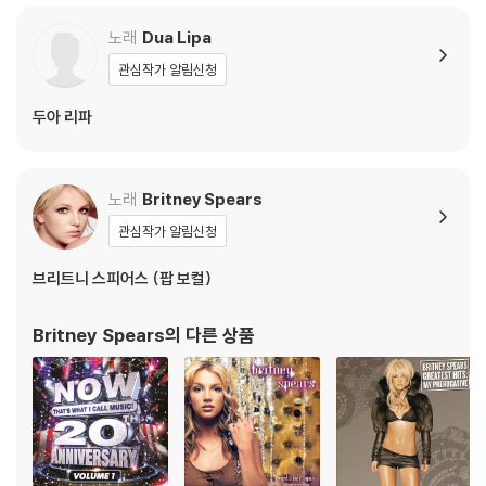
불량으로 인한 반품/교환이 가능합니다
노래
Dua Lipa
관심작가 알림신청
※ 컬러 디스크
아래에 해당하는 경우는 불량이 아니므로 개봉 후 반품/교환이 불가합니
두아 리파
다.
1) 컬러 디스크는 웹 이미지와 실제 색상이 차이가 날 수 있습니다.
2) 컬러 디스크의 특성상 제작 공정시 앨범마다 색상 차이가 나는 경우도
노래
Britney Spears
있습니다.
관심작가 알림신청
3) 컬러 디스크는 제작 과정에서 다른 색상 염료가 섞여 얼룩과 번짐, 반점
등이 발생할 수 있습니다.
브리트니 스피어스 (팝 보컬)
※ 반품/교환 안내
Britney Spears
의 다른 상품
1) 불량으로 인한 반품/교환 요청 시에는 불량 확인을 위해 개봉 시의 동영
상을 요청할 수 있으며, 동영상이 없는 경우 반품/교환이 제한될 수 있습니
다.
관련 사진과 동영상 및 재생 기기 모델명을 첨부하여 첨부하여 고객센터에
문의 바랍니다.
2) LP는 잦은 배송 과정에서 재킷에 손상이 발생할 가능성이 높고 재판매