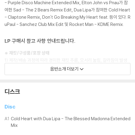
- Purple Disco Machine Extended Mix, Elton John vs Pnau가 참
여한 Sad - The 2 Bears Remix Edit, Dua Lipa가 참여한 Cold Heart
- Claptone Remix, Don't Go Breaking My Heart feat. 등이 있다. R
uPaul - Sanchez Club Mix Edit 및 Rocket Man - KDME Remix.
LP 구매시 참고 사항 안내드립니다.
※ 재킷/구성품/포장 상태
1) 제작/배송 과정에 따라 경미한 재킷 주름, 모서리 눌림, 갈라짐이 발생
할 수 있으며 속지(이너 슬리브)는 디스크와의 접촉으로 인해 갈라질 수
음반소개 더보기
있습니다.
외관상 불량 확인되는 상품을 개봉 시엔 반품/교환 처리 불가합니다.
2) 디스크 라벨은 공정상 매끄럽게 부착되지 않을 수도 있으며 겉포장 비
디스크
닐은 품질보증대상이 아닙니다.
3) 일본 제작 LP는 대부분 겉비닐이 밀봉되어 있지 않습니다.
Disc
4) 디지털 다운로드 코드는 본사에서 공지 없이 증정 종료될 수 있습니다.
A1
Cold Heart with Dua Lipa - The Blessed Madonna Extended
※ 재생 불량
Mix
1) 침압 조절 기능이 없는 턴테이블을 사용하시는 경우, (주로 올인원 형태