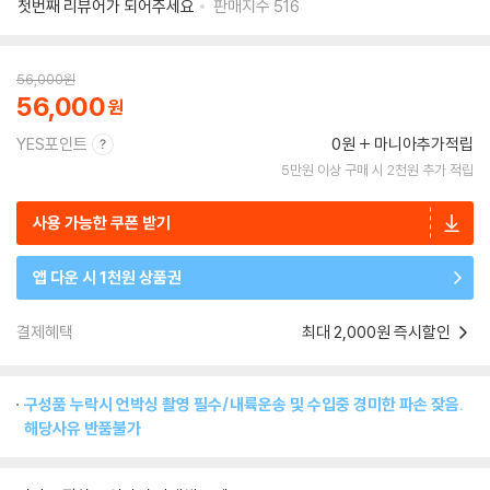
첫번째 리뷰어가 되어주세요
판매지수
516
56,000
원
56,000
YES포인트
0원
마니아추가적립
5만원 이상 구매 시 2천원 추가 적립
사용 가능한 쿠폰 받기
앱 다운 시 1천원 상품권
결제혜택
최대 2,000원 즉시할인
구성품 누락시 언박싱 촬영 필수/내륙운송 및 수입중 경미한 파손 잦음.
해당사유 반품불가