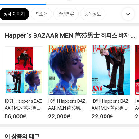
상세 이미지
책소개
관련분류
품목정보
Happer's BAZAAR MEN 芭莎男士 하퍼스 바자 맨 중국 26/05 투모로우바이투게더 연준 커버
[D형] Happer's BAZ
[C형] Happer's BAZ
[B형] Happer's BAZ
[
AAR MEN 芭莎男士
AAR MEN 芭莎男士
AAR MEN 芭莎男士
A
하퍼스 바자 맨 중국 20
하퍼스 바자 맨 중국 20
하퍼스 바자 맨 중국 20
하
56,000
22,000
22,000
2
원
원
원
26년 05월호 : 투모로
26년 05월호 : 투모로
26년 05월호 : 투모로
2
우바이투게더 연준 커
우바이투게더 연준 커
우바이투게더 연준 커
우
버 (형 잡지+B형 잡지
버 (C형 잡지+랜덤 카
버 (B형 잡지+랜덤 카
버
이 상품의 태그