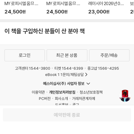
MY 로피시엘 옴므 말
MY 로피시엘 옴므 말
레이시아 2026년 08
보
레이시아 2026년 08
레이시아 2026년 07
월 : GEMINI 커버
월
24,500
24,500
23,000
2
원
원
원
월호 : Aaron Chia 커
월호 : 장철한 (Zhang
형
버
Zhehan) 커버
이 책을 구입하신 분들이 산 분야 책
로그인
최근 본 상품
주문/배송
고객센터 1544-3800
티켓 1544-6399
중고샵 1566-4295
eBook 1:1문의/채팅상담
예스이십사(주) 사업자 정보
이용약관
개인정보처리방침
청소년보호정책
PC버전
회사소개
거래처관계자께
도서홍보
광고
Copyright © YES24 Corp. All Rights Reserved.
예약판매 종료
MATOM3