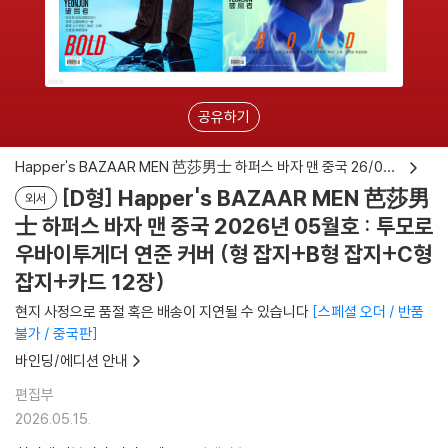
공유하기
Happer's BAZAAR MEN 芭莎男士 하퍼스 바자 맨 중국 26/05 투모로우바이투게더 연준 커버
[D형] Happer's BAZAAR MEN 芭莎男
외서
士 하퍼스 바자 맨 중국 2026년 05월호 : 투모로
우바이투게더 연준 커버 (형 잡지+B형 잡지+C형
잡지+카드 12장)
현지 사정으로 품절 혹은 배송이 지연될 수 있습니다
스페셜 오더 / 반품
불가 / 중국판
바인딩/에디션 안내
편집부
2026.05.15.