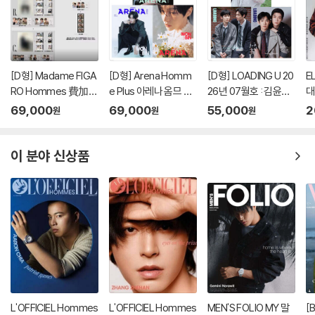
[D형] Madame FIGA
[D형] Arena Homm
[D형] LOADING U 20
E
RO Hommes 費加
e Plus 아레나 옴므 플
26년 07월호 : 김윤식
대
羅男士 마담 피가로 옴
러스 중국 2026년 05
&박시우 커버 (A형 잡
호
69,000
69,000
55,000
2
원
원
원
므 비가라남사 중국 20
월 : 라이즈 (RIIZE) 원
지+B형 잡지+C형 잡
랜
26년 08월 : 김윤식&
빈 커버 (A형 잡지+B
지+카드 18장)
뷰
박시우 커버 (A형 잡지
형 잡지+C형 잡지+애
이 분야 신상품
+B형 잡지+C형 잡지
장판 잡지+카드 15장
+랜덤 카드 35장+인
+인생네컷 1장)
생 네컷 1장)
L'OFFICIEL Hommes
L'OFFICIEL Hommes
MEN'S FOLIO MY 말
[