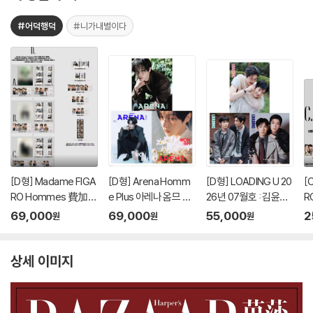
+C형 잡지+카드 12
드 4장)
드 4장)
드
장)
#어덕행덕
#니가내별이다
[D형] Madame FIGA
[D형] Arena Homm
[D형] LOADING U 20
[
RO Hommes 費加
e Plus 아레나 옴므 플
26년 07월호 : 김윤식
R
羅男士 마담 피가로 옴
러스 중국 2026년 05
&박시우 커버 (A형 잡
羅
69,000
69,000
55,000
2
원
원
원
므 비가라남사 중국 20
월 : 라이즈 (RIIZE) 원
지+B형 잡지+C형 잡
므
26년 08월 : 김윤식&
빈 커버 (A형 잡지+B
지+카드 18장)
2
박시우 커버 (A형 잡지
형 잡지+C형 잡지+애
박
상세 이미지
+B형 잡지+C형 잡지
장판 잡지+카드 15장
/
+랜덤 카드 35장+인
+인생네컷 1장)
8
생 네컷 1장)
+