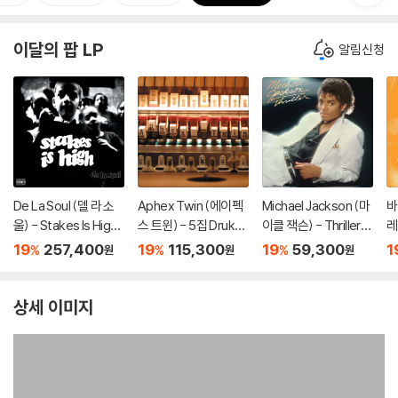
이달의 팝 LP
알림신청
De La Soul (델 라 소
Aphex Twin (에이펙
Michael Jackson (마
바
울) - Stakes Is High
스 트윈) - 5집 Drukqs
이클 잭슨) - Thriller
레
[컬러 4LP]
[4LP]
[레드 앤 블랙 마블 LP]
B
19
257,400
19
115,300
19
59,300
1
%
%
%
원
원
원
il
1
상세 이미지