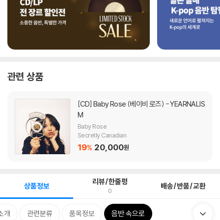
관련 상품
[CD]
Baby Rose (베이비 로즈) - YEARNALIS
M
Baby Rose
Secretly Canadian
19
20,000
%
원
리뷰/한줄평
상품정보
배송/반품/교환
0
소개
관련분류
품목정보
음반 속으로