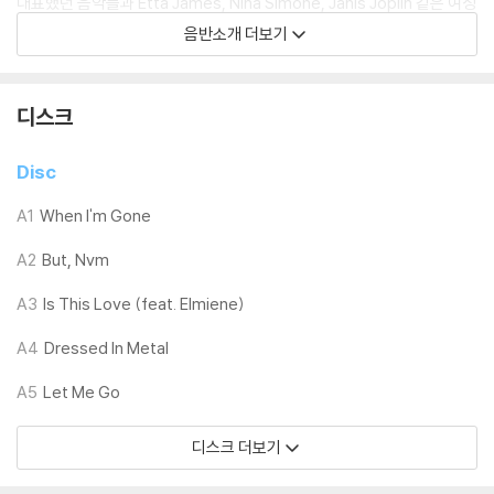
대표했던 음악들과 Etta James, Nina Simone, Janis Joplin 같은 여성
아티스트들에게서 받은 영향을 현대적인 감각으로 풀어낸다. 앨범은 친밀
음반소개 더보기
하면서도 영화적인 분위기를 지니며, 마지막까지 긴 여운을 남긴다.
디스크
LP 구매시 참고 사항 안내드립니다.
※ 재킷/구성품/포장 상태
Disc
1) 제작/배송 과정에 따라 경미한 재킷 주름, 모서리 눌림, 갈라짐이 발생
할 수 있으며 속지(이너 슬리브)는 디스크와의 접촉으로 인해 갈라질 수
A1
When I'm Gone
있습니다.
A2
But, Nvm
외관상 불량 확인되는 상품을 개봉 시엔 반품/교환 처리 불가합니다.
2) 디스크 라벨은 공정상 매끄럽게 부착되지 않을 수도 있으며 겉포장 비
A3
Is This Love (feat. Elmiene)
닐은 품질보증대상이 아닙니다.
3) 일본 제작 LP는 대부분 겉비닐이 밀봉되어 있지 않습니다.
A4
Dressed In Metal
4) 디지털 다운로드 코드는 본사에서 공지 없이 증정 종료될 수 있습니다.
A5
Let Me Go
※ 재생 불량
디스크 더보기
1) 침압 조절 기능이 없는 턴테이블을 사용하시는 경우, (주로 올인원 형태
모델) 다이내믹 사운드의 편차가 큰 트랙을 재생할 때 이상 현상이 발생할