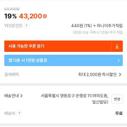
53,300
원
19
43,200
YES포인트
440원 (1%)
마니아추가적립
5만원 이상 구매 시 2천원 추가 적립
사용 가능한 쿠폰 받기
앱 다운 시 1천원 상품권
결제혜택
최대 2,000원 즉시할인
배송안내
서울특별시 영등포구 은행로 11(여의도동,
변경
일신빌딩)
배송비
무료