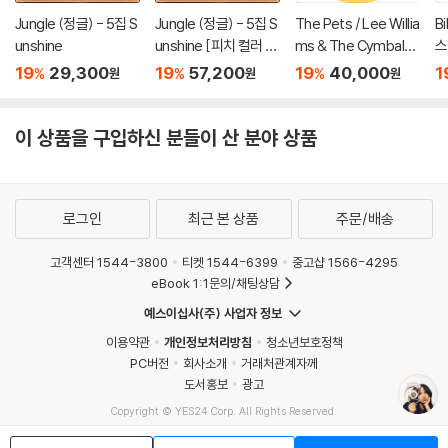
Jungle (정글) - 5집 S
Jungle (정글) - 5집 S
The Pets / Lee Willia
Bi
unshine
unshine [피치 컬러 L
ms & The Cymbals
스
P]
- I Say Yeah / It's Eve
s
19
29,300
19
57,200
19
40,000
1
%
%
%
원
원
원
rything About You I L
ove [7인치 Vinyl]
이 상품을 구입하신 분들이 산 분야 상품
로그인
최근 본 상품
주문/배송
고객센터 1544-3800
티켓 1544-6399
중고샵 1566-4295
eBook 1:1문의/채팅상담
예스이십사(주) 사업자 정보
이용약관
개인정보처리방침
청소년보호정책
PC버전
회사소개
거래처관계자께
도서홍보
광고
Copyright © YES24 Corp. All Rights Reserved.
MATOM13