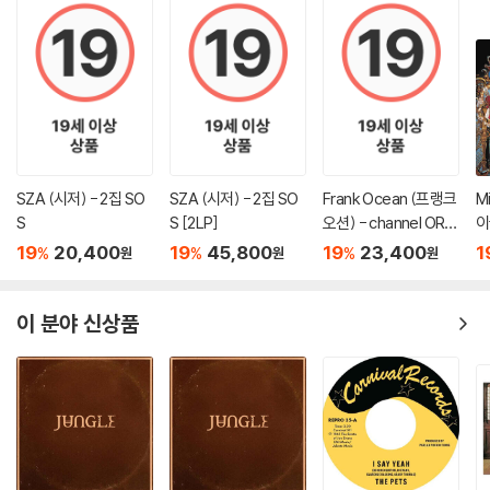
SZA (시저) - 2집 SO
SZA (시저) - 2집 SO
Frank Ocean (프랭크
M
S
S [2LP]
오션) - channel ORA
이
NGE
g
19
20,400
19
45,800
19
23,400
1
%
%
%
원
원
원
이 분야 신상품