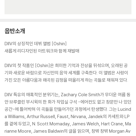
음반소개
DIIV의 상징적인 데뷔 앨범 [Oshin]
새롭게 리디자인된 아트워크와 함께 재발매
DIIV의 첫 작품인 [Oshin]은 희미한 기억과 잔상을 뒤섞으며, 오래된 공
기와 새로운 바람으로 자신만의 음악 세계를 구축한다. 이 앨범은 사랑이
가진 모든 아름다움과 왜곡된 감정을 떠올리게 하는 곡들로 채워져 있다.
DIIV 특유의 매혹적인 분위기는, Zachary Cole Smith가 무더운 여름 동
안 브루클린 부시윅의 한 화가 작업실 구석 -에어컨도 없고 창문만 나 있던
공간-에 틀어박혀 이 곡들을 만들어가던 과정에서 탄생했다. 그는 Lucind
a Williams, Arthur Russell, Faust, Nirvana, Jandek의 카세트와 LP
를 곁에 두었고, N. Scott Momaday, James Welch, Hart Crane, Ma
rianne Moore, James Baldwin의 글을 읽으며, 창밖 창밖 Morgan Av