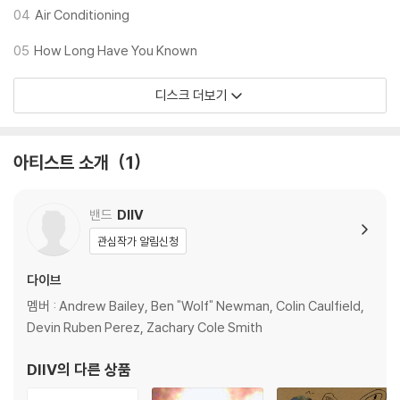
※ 재생 불량
04
Air Conditioning
1) 침압 조절 기능이 없는 턴테이블을 사용하시는 경우, (주로 올인원 형태
05
How Long Have You Known
모델) 다이내믹 사운드의 편차가 큰 트랙을 재생할 때 이상 현상이 발생할
수 있습니다.
디스크 더보기
기기 문제로 인해 발생하는 재생 불량 현상에 대해서는 반품/교환이 불가
하니 침압 조절이 가능한 기기에서 재생하실 것을 권유 드립니다.
2) 디스크는 정전기와 먼지로 인해 재생이 원활하지 않은 경우가 있습니
아티스트 소개
1
다. 전용 제품으로 이를 제거하면 대부분 해결됩니다.
3) 바늘에 먼지가 쌓이는 경우에도 재생이 원활하지 않을 수 있습니다.
밴드
DIIV
※ 디스크 외관 불량
관심작가 알림신청
1) 열을 가하여 제작하는 바이닐 공정 특성상 디스크 표면이 미세하게 울
렁거리거나 휘어지는 경우가 있습니다.
다이브
재생이 불안정한 경우 스태빌라이저를 사용하시면 좀 더 안정적인 재생이
멤버 : Andrew Bailey, Ben "Wolf" Newman, Colin Caulfield,
가능합니다.
Devin Ruben Perez, Zachary Cole Smith
2) 재생 음역의 왜곡을 최소화 하고 반복 재생시에도 최대한 일관되게 유
지되도록 디스크 센터 홀 구경이 작게 제작되는 경우가 있습니다. 턴테이
DIIV
의 다른 상품
블 스핀들에 맞지 않는 경우에는 전용 제품 등을 이용하여 센터 홀을 조정
하시면 해결됩니다.