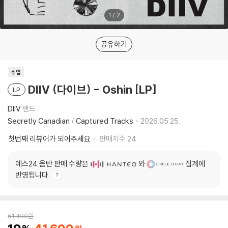
1
/
2
공유하기
수입
DIIV (다이브) - Oshin [LP]
LP
DIIV
밴드
Secretly Canadian
/
Captured Tracks
2026.05.25.
첫번째 리뷰어가 되어주세요
판매지수
24
예스24 음반 판매 수량은
와
집계에
반영됩니다.
51,400
원