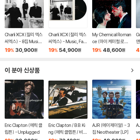
Charli XCX (찰리 엑스
Charli XCX (찰리 엑스
My Chemical Roman
G
씨엑스) - 8집 Music,
씨엑스) - Music, Fas
ce (마이 케미컬 로맨
앤
Fashion, Film
hion, Film [LP]
스) - Life On The Mu
t 
19
30,900
19
54,900
19
48,600
4
%
%
%
원
원
원
rder Scene [LP]
H
4
이 분야 신상품
Eric Clapton (에릭 클
Eric Clapton / B.B. Ki
AJR (에이제이알) - 3
A
립튼) - Unplugged
ng (에릭 클랩튼 / 비비
집 Neotheater [LP]
v
킹) - Riding With Th
o