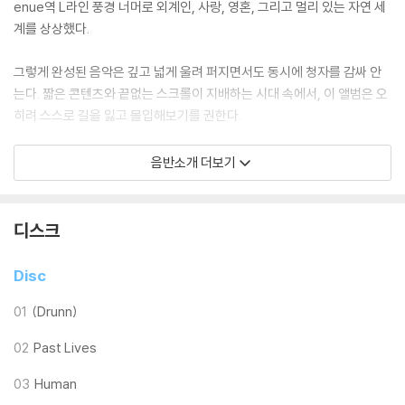
enue역 L라인 풍경 너머로 외계인, 사랑, 영혼, 그리고 멀리 있는 자연 세
계를 상상했다.
그렇게 완성된 음악은 깊고 넓게 울려 퍼지면서도 동시에 청자를 감싸 안
는다. 짧은 콘텐츠와 끝없는 스크롤이 지배하는 시대 속에서, 이 앨범은 오
히려 스스로 길을 잃고 몰입해보기를 권한다.
음반소개 더보기
LP 구매시 참고 사항 안내드립니다.
※ 재킷/구성품/포장 상태
1) 제작/배송 과정에 따라 경미한 재킷 주름, 모서리 눌림, 갈라짐이 발생
디스크
할 수 있으며 속지(이너 슬리브)는 디스크와의 접촉으로 인해 갈라질 수
있습니다.
Disc
외관상 불량 확인되는 상품을 개봉 시엔 반품/교환 처리 불가합니다.
2) 디스크 라벨은 공정상 매끄럽게 부착되지 않을 수도 있으며 겉포장 비
01
(Drunn)
닐은 품질보증대상이 아닙니다.
02
Past Lives
3) 일본 제작 LP는 대부분 겉비닐이 밀봉되어 있지 않습니다.
4) 디지털 다운로드 코드는 본사에서 공지 없이 증정 종료될 수 있습니다.
03
Human