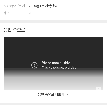
문의 바랍니다.
시간/무게/크기
2000g | 크기확인중
2) LP는 잦은 배송 과정에서 재킷에 손상이 발생할 가능성이 높고 재판매
가 어려우므로 신중한 구매를 부탁드립니다.
제조국
미국
음반 속으로
음반 속으로 더보기
DIIV