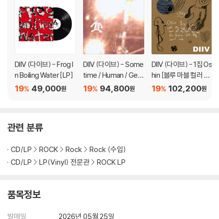
3) 디스크에 미세한 잔 흠집이 남아있거나 인쇄 면이 깨끗하지 않은 경우
가 있으며, 이는 상품의 불량이 아닙니다. 단, 재생에 이상이 있는 경우에는
불량으로 인한 반품/교환이 가능합니다
※ 컬러 디스크
DIIV (다이브) - Frog I
DIIV (다이브) - Some
DIIV (다이브) - 1집 Os
아래에 해당하는 경우는 불량이 아니므로 개봉 후 반품/교환이 불가합니
n Boiling Water [LP]
time / Human / Geis
hin [블루 마블 컬러 2L
다.
t [7인치 3 Vinyl]
P]
19
49,000
19
94,800
19
102,200
%
%
%
원
원
원
1) 컬러 디스크는 웹 이미지와 실제 색상이 차이가 날 수 있습니다.
2) 컬러 디스크의 특성상 제작 공정시 앨범마다 색상 차이가 나는 경우도
있습니다.
관련 분류
3) 컬러 디스크는 제작 과정에서 다른 색상 염료가 섞여 얼룩과 번짐, 반점
등이 발생할 수 있습니다.
CD/LP
ROCK
Rock
Rock (수입)
CD/LP
LP(Vinyl) 전문관
ROCK LP
※ 반품/교환 안내
1) 불량으로 인한 반품/교환 요청 시에는 불량 확인을 위해 개봉 시의 동영
상을 요청할 수 있으며, 동영상이 없는 경우 반품/교환이 제한될 수 있습니
품목정보
다.
관련 사진과 동영상 및 재생 기기 모델명을 첨부하여 첨부하여 고객센터에
발매일
2026년 05월 25일