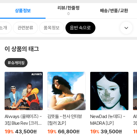
리뷰/한줄평
상품정보
배송/반품/교환
0
소개
관련분류
품목정보
음반 속으로
이 상품의 태그
#슈게이징
Alvvays (올웨이즈) -
김뜻돌 - 천사 인터뷰
NewDad (뉴데드) -
A
3집 Blue Rev [크리스
[컬러 2LP]
MADRA [LP]
3
탈 투명 컬러 LP]
19
43,500
19
66,800
19
39,500
1
%
%
%
원
원
원