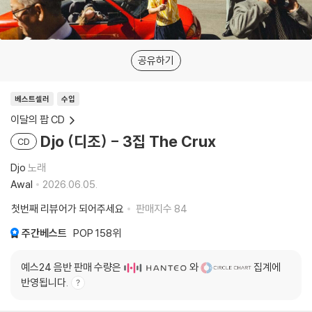
공유하기
베스트셀러
수입
이달의 팝 CD
Djo (디조) - 3집 The Crux
CD
Djo
노래
Awal
2026.06.05.
첫번째 리뷰어가 되어주세요
판매지수
84
주간베스트
POP
158위
예스24 음반 판매 수량은
와
집계에
반영됩니다.