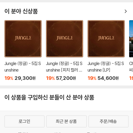
Y MEETS GIRL Ver.]
-I-DON! Ver.]
r.]
이 분야 신상품
Jungle (정글) - 5집 S
Jungle (정글) - 5집 S
Jungle (정글) - 5집 S
C
unshine
unshine [피치 컬러 L
unshine [LP]
씨
P]
19
29,300
19
57,200
19
54,600
1
%
%
%
원
원
원
이 상품을 구입하신 분들이 산 분야 상품
로그인
최근 본 상품
주문/배송