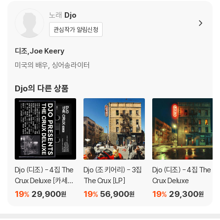
노래
Djo
관심작가 알림신청
디조,Joe Keery
미국의 배우, 싱어송라이터
Djo
의 다른 상품
Djo (디조) - 4집 The
Djo (조 키어리) - 3집
Djo (디조) - 4집 The
Crux Deluxe [카세트
The Crux [LP]
Crux Deluxe
테이프]
19
29,900
19
56,900
19
29,300
%
%
%
원
원
원