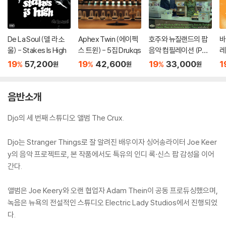
De La Soul (델 라 소
Aphex Twin (에이펙
호주와 뉴질랜드의 팝
바
울) - Stakes Is High
스 트윈) - 5집 Drukqs
음악 컴필레이션 (Pop
레
Down Under 1966-1
B
19
57,200
19
42,600
19
33,000
1
%
%
%
원
원
원
970)
il
1
음반소개
Djo의 세 번째 스튜디오 앨범 The Crux.
Djo는 Stranger Things로 잘 알려진 배우이자 싱어송라이터 Joe Keer
y의 음악 프로젝트로, 본 작품에서도 특유의 인디 록·신스 팝 감성을 이어
간다.
앨범은 Joe Keery와 오랜 협업자 Adam Thein이 공동 프로듀싱했으며,
녹음은 뉴욕의 전설적인 스튜디오 Electric Lady Studios에서 진행되었
다.