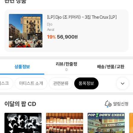
관련 상품
[LP]
Djo (조 키어리) - 3집 The Crux [LP]
Djo
Awal
19
56,900
%
원
리뷰/한줄평
상품정보
배송/반품/교환
0
디스크
아티스트 소개
관련분류
품목정보
이달의 팝 CD
알림신청