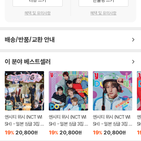
리뷰 쓰기
한줄평 쓰기
혜택 및 유의사항
혜택 및 유의사항
배송/반품/교환 안내
이 분야 베스트셀러
엔시티 위시 (NCT WI
엔시티 위시 (NCT WI
엔시티 위시 (NCT WI
엔
SH) - 일본 싱글 3집 Y
SH) - 일본 싱글 3집 Y
SH) - 일본 싱글 3집 Y
S
O-I-DON! / BOY ME
O-I-DON! / BOY ME
O-I-DON! / BOY ME
O
19
20,800
19
20,800
19
20,800
1
%
%
%
원
원
원
ETS GIRL [통상판 BO
ETS GIRL [통상판 YO
ETS GIRL [YUSHI Ve
ET