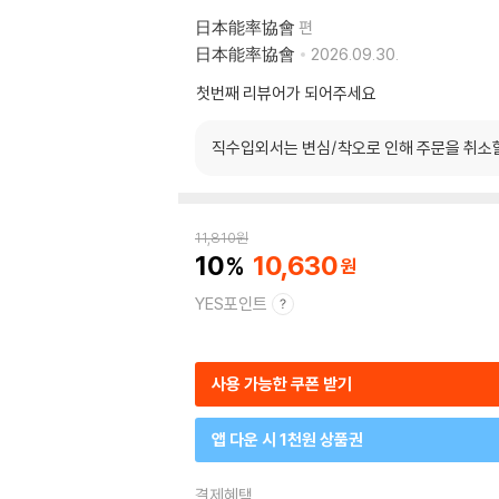
日本能率協會
편
日本能率協會
2026.09.30.
첫번째 리뷰어가 되어주세요
직수입외서는 변심/착오로 인해 주문을 취소
11,810
원
10
10,630
YES포인트
사용 가능한 쿠폰 받기
앱 다운 시 1천원 상품권
결제혜택