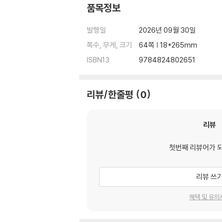
품목정보
발행일
2026년 09월 30일
쪽수, 무게, 크기
64쪽 | 18*265mm
ISBN13
9784824802651
리뷰/한줄평
0
리뷰
첫번째 리뷰어가 
리뷰 쓰
혜택 및 유의