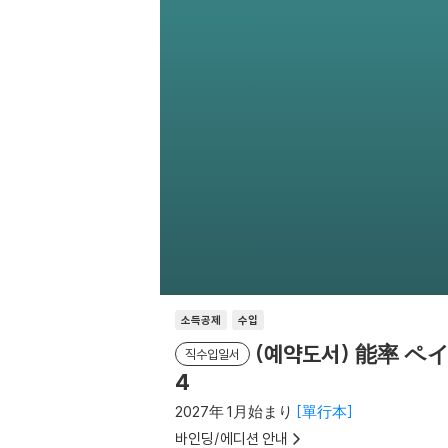
소득공제
수입
(예약도서) 能率 ペ
직수입일서
4
2027年 1月始まり
單行本
바인딩/에디션 안내