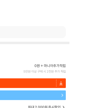
0원
마니아추가적립
5만원 이상 구매 시 2천원 추가 적립
최대 2,000원 즉시할인