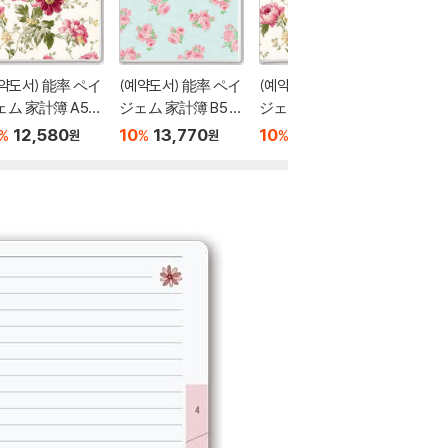
약도서) 能率 ペイ
(예약도서) 能率 ペイ
(예약도서) 能率 ペイ
(예약도
ェム 家計簿 A5
ジェム 家計簿 B5 ウ
ジェム 家計簿 B5 ウ
ジェム 
ィ?クリ? メモ
ィ?クリ? メモリ?
ィ?クリ? メモリ?
年 A6
12,580
10
13,770
10
13,770
10
1
%
%
%
%
원
원
원
?家計簿 ロ?ラア
家計簿 ロ?ラアシュ
家計簿 ロ?ラアシュ
メモリ?
ュレイ 日付なし
レイ 日付なし クチ
レイ 日付なし ピオ
ラアシ
オニ?ガ?デン 77
ュ?ルロ?ズ 7754
ニ?ガ?デン 7753
サンクタ