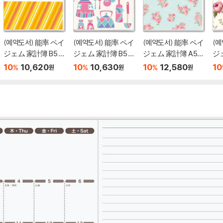
(예약도서) 能率 ペイ
(예약도서) 能率 ペイ
(예약도서) 能率 ペイ
(예
ジェム 家計簿 B5 2
ジェム 家計簿 B5 2
ジェム 家計簿 A5
ジ
027年 マンスリ? ら
027年 マンスリ? か
ウィ?クリ? メモ
ウ
10
10,620
10
10,630
10
12,580
10
%
%
%
원
원
원
くらくかけいぼ サ?
んたんかけいぼ キ
リ?家計簿 ロ?ラア
リ
カス 7845
ッチン 7844
シュレイ 日付なし
シ
クチュ?ルロ?ズ 77
ピ
64
63