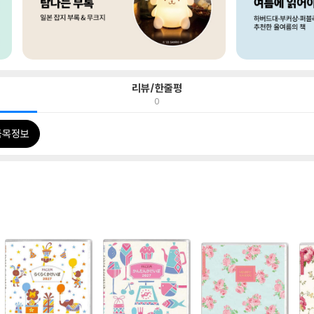
리뷰/한줄평
0
품목정보