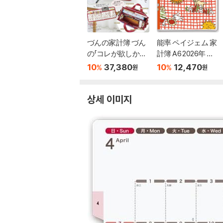
づんの家計簿 づん
能率 ペイジェム 家
の「コレが欲しかっ
計簿 A6 2026年 ウ
た!」家計管理がはか
ィ-クリ- A.S.マン
10
37,380
10
12,470
%
%
원
원
どるおうちト-ト
ハッタナ-ズ おいし
い暮らし7854 (202
5年 12月始まり)
상세 이미지