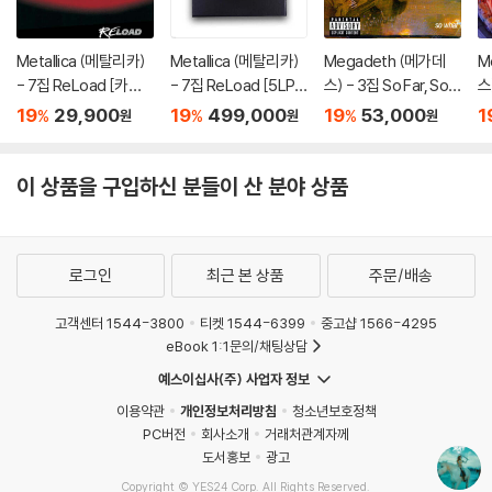
Metallica (메탈리카)
Metallica (메탈리카)
Megadeth (메가데
M
- 7집 ReLoad [카세
- 7집 ReLoad [5LP
스) - 3집 So Far, So
스)
트테이프]
+ 7인치 Vinyl + 15C
Good, So What [LP]
de
19
29,900
19
499,000
19
53,000
1
%
%
%
원
원
원
D + 4DVD]
이 상품을 구입하신 분들이 산 분야 상품
로그인
최근 본 상품
주문/배송
고객센터 1544-3800
티켓 1544-6399
중고샵 1566-4295
eBook 1:1문의/채팅상담
예스이십사(주) 사업자 정보
이용약관
개인정보처리방침
청소년보호정책
PC버전
회사소개
거래처관계자께
도서홍보
광고
Copyright © YES24 Corp. All Rights Reserved.