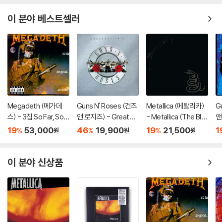
이 분야 베스트셀러
Megadeth (메가데
Guns N' Roses (건즈
Metallica (메탈리카)
G
스) - 3집 So Far, So
앤 로지즈) - Greates
- Metallica (The Bla
앤
Good, So What [LP]
t Hits: Their Biggest
ck Album)
Ill
19
53,000
46
19,900
19
21,500
1
%
%
%
원
원
원
Hits From 1987-199
4
이 분야 신상품