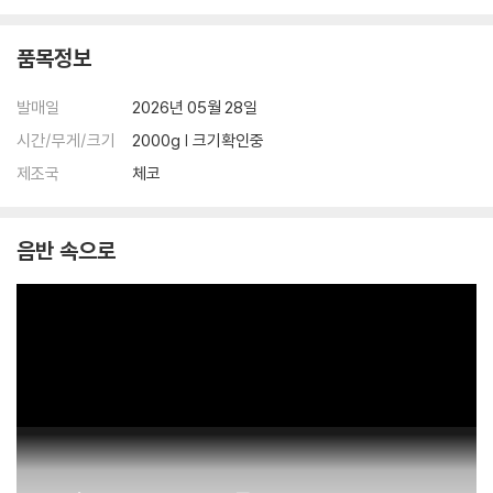
등이 발생할 수 있습니다.
품목정보
※ 반품/교환 안내
1) 불량으로 인한 반품/교환 요청 시에는 불량 확인을 위해 개봉 시의 동영
발매일
2026년 05월 28일
상을 요청할 수 있으며, 동영상이 없는 경우 반품/교환이 제한될 수 있습니
다.
시간/무게/크기
2000g | 크기확인중
관련 사진과 동영상 및 재생 기기 모델명을 첨부하여 첨부하여 고객센터에
제조국
체코
문의 바랍니다.
2) LP는 잦은 배송 과정에서 재킷에 손상이 발생할 가능성이 높고 재판매
가 어려우므로 신중한 구매를 부탁드립니다.
음반 속으로