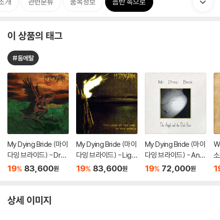
소개
관련분류
품목정보
음반 속으로
이 상품의 태그
#둠메탈
My Dying Bride (마이
My Dying Bride (마이
My Dying Bride (마이
W
다잉 브라이드) - Drea
다잉 브라이드) - Ligh
다잉 브라이드) - Ang
소로
dful Hours [투명 컬러
t At End Of World [투
el & Dark River [투명
is
19
83,600
19
83,600
19
72,000
1
%
%
%
원
원
원
2LP]
명 컬러 2LP]
컬러 LP]
상세 이미지