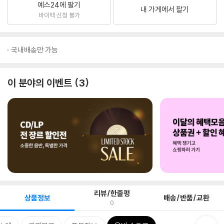
예스24에 팔기
내 가게에서 팔기
바이백 신청 불가
국내배송만 가능
이 분야의 이벤트
3
리뷰/한줄평
상품정보
배송/반품/교환
0