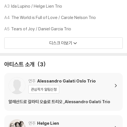
다. 전용 제품으로 이를 제거하면 대부분 해결됩니다.
A3
Ida Lupino / Helge Lien Trio
3) 바늘에 먼지가 쌓이는 경우에도 재생이 원활하지 않을 수 있습니다.
A4
The World is Full of Love / Carole Nelson Trio
※ 디스크 외관 불량
A5
Tears of Joy / Daniel Garcia Trio
1) 열을 가하여 제작하는 바이닐 공정 특성상 디스크 표면이 미세하게 울
렁거리거나 휘어지는 경우가 있습니다.
디스크 더보기
재생이 불안정한 경우 스태빌라이저를 사용하시면 좀 더 안정적인 재생이
가능합니다.
2) 재생 음역의 왜곡을 최소화 하고 반복 재생시에도 최대한 일관되게 유
아티스트 소개
3
지되도록 디스크 센터 홀 구경이 작게 제작되는 경우가 있습니다. 턴테이
블 스핀들에 맞지 않는 경우에는 전용 제품 등을 이용하여 센터 홀을 조정
하시면 해결됩니다.
연주
Alessandro Galati Oslo Trio
3) 디스크에 미세한 잔 흠집이 남아있거나 인쇄 면이 깨끗하지 않은 경우
관심작가 알림신청
가 있으며, 이는 상품의 불량이 아닙니다. 단, 재생에 이상이 있는 경우에는
불량으로 인한 반품/교환이 가능합니다
알레산드로 갈라티 오슬로 트리오 ,Alessandro Galati Trio
※ 컬러 디스크
아래에 해당하는 경우는 불량이 아니므로 개봉 후 반품/교환이 불가합니
연주
Helge Lien
다.