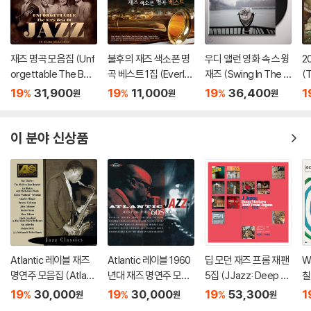
재즈 명곡 모음집 (Unf
불후의 재즈 색소폰 명
우디 앨런 영화 속 스윙
2
orgettable The Bes
곡 베스트 1집 (Everlas
재즈 (Swing In The Fil
(
t of Jazz) [LP]
ting Jazz Sax Best)
ms Of Woody Allen)
so
19
31,900
19
11,000
19
36,400
1
%
%
%
원
원
원
[LP]
이 분야 신상품
Atlantic 레이블 재즈
Atlantic 레이블 1960
딥 모던 재즈 프롬 재팬
W
명연주 모음집 (Atlanti
년대 재즈 명연주 모음
5집 (J Jazz: Deep M
칠
c Jazz Classics)
집 (Atlantic Jazz: Be
odern Jazz From Ja
hi
19
30,000
19
30,000
19
53,300
1
%
%
%
원
원
원
st Of The '60s, Volu
pan Vol. 5)