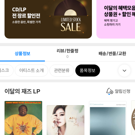
리뷰/한줄평
상품정보
배송/반품/교환
0
디스크
아티스트 소개
관련분류
품목정보
이달의 재즈 LP
알림신청