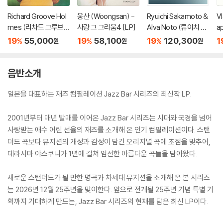
Richard Groove Hol
웅산 (Woongsan) -
Ryuichi Sakamoto &
Vl
mes (리차드 그루브
사랑 그 그리움4 [LP]
Alva Noto (류이치 사
a
홈스) - Six Million Doll
카모토 & 알바 노토) -
르
19
55,000
19
58,100
19
120,300
1
%
%
%
원
원
원
ar Man [LP]
12 Conversations [2
리오
LP]
음반소개
일본을 대표하는 재즈 컴필레이션 Jazz Bar 시리즈의 최신작 LP.
2001년부터 매년 발매를 이어온 Jazz Bar 시리즈는 시대와 국경을 넘어
사랑받는 애수 어린 선율의 재즈를 소개해 온 인기 컴필레이션이다. 스탠
더드 곡보다 뮤지션의 개성과 감성이 담긴 오리지널 곡에 초점을 맞추어,
데라시마 야스쿠니가 1년에 걸쳐 엄선한 아름다운 곡들을 담아왔다.
새로운 스탠더드가 될 만한 명곡과 차세대 뮤지션을 소개해 온 본 시리즈
는 2026년 12월 25주년을 맞이한다. 앞으로 전개될 25주년 기념 특별 기
획까지 기대하게 만드는, Jazz Bar 시리즈의 현재를 담은 최신 LP이다.