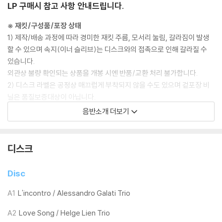
LP 구매시 참고 사항 안내드립니다.
※ 재킷/구성품/포장 상태
1) 제작/배송 과정에 따라 경미한 재킷 주름, 모서리 눌림, 갈라짐이 발생
할 수 있으며 속지(이너 슬리브)는 디스크와의 접촉으로 인해 갈라질 수
있습니다.
외관상 불량 확인되는 상품을 개봉 시엔 반품/교환 처리 불가합니다.
2) 디스크 라벨은 공정상 매끄럽게 부착되지 않을 수도 있으며 겉포장 비
닐은 품질보증대상이 아닙니다.
3) 일본 제작 LP는 대부분 겉비닐이 밀봉되어 있지 않습니다.
음반소개 더보기
4) 디지털 다운로드 코드는 본사에서 공지 없이 증정 종료될 수 있습니다.
※ 재생 불량
디스크
1) 침압 조절 기능이 없는 턴테이블을 사용하시는 경우, (주로 올인원 형태
모델) 다이내믹 사운드의 편차가 큰 트랙을 재생할 때 이상 현상이 발생할
Disc
수 있습니다.
기기 문제로 인해 발생하는 재생 불량 현상에 대해서는 반품/교환이 불가
A1
L'incontro / Alessandro Galati Trio
하니 침압 조절이 가능한 기기에서 재생하실 것을 권유 드립니다.
A2
Love Song / Helge Lien Trio
2) 디스크는 정전기와 먼지로 인해 재생이 원활하지 않은 경우가 있습니