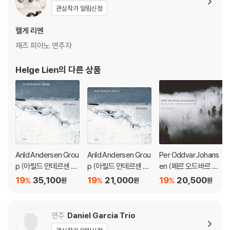
관심작가 알림신청
1) 컬러 디스크는 웹 이미지와 실제 색상이 차이가 날 수 있습니다.
2) 컬러 디스크의 특성상 제작 공정시 앨범마다 색상 차이가 나는 경우도
헬게 리엔
있습니다.
재즈 피아노 연주자
3) 컬러 디스크는 제작 과정에서 다른 색상 염료가 섞여 얼룩과 번짐, 반점
등이 발생할 수 있습니다.
Helge Lien
의 다른 상품
※ 반품/교환 안내
1) 불량으로 인한 반품/교환 요청 시에는 불량 확인을 위해 개봉 시의 동영
상을 요청할 수 있으며, 동영상이 없는 경우 반품/교환이 제한될 수 있습니
다.
관련 사진과 동영상 및 재생 기기 모델명을 첨부하여 첨부하여 고객센터에
문의 바랍니다.
Arild Andersen Grou
Arild Andersen Grou
Per Oddvar Johans
2) LP는 잦은 배송 과정에서 재킷에 손상이 발생할 가능성이 높고 재판매
p (아릴드 안데르센 그
p (아릴드 안데르센 그
en (페르 오드바르 요
가 어려우므로 신중한 구매를 부탁드립니다.
룹) - Affirmation [L
룹) - Affirmation
한센) - Let's Dance
19
35,100
19
21,000
19
20,500
%
%
%
원
원
원
P]
연주
Daniel Garcia Trio