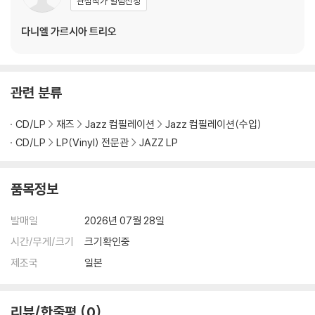
관심작가 알림신청
다니엘 가르시아 트리오
관련 분류
CD/LP
재즈
Jazz 컴필레이션
Jazz 컴필레이션(수입)
CD/LP
LP(Vinyl) 전문관
JAZZ LP
품목정보
발매일
2026년 07월 28일
시간/무게/크기
크기확인중
제조국
일본
리뷰/한줄평
0