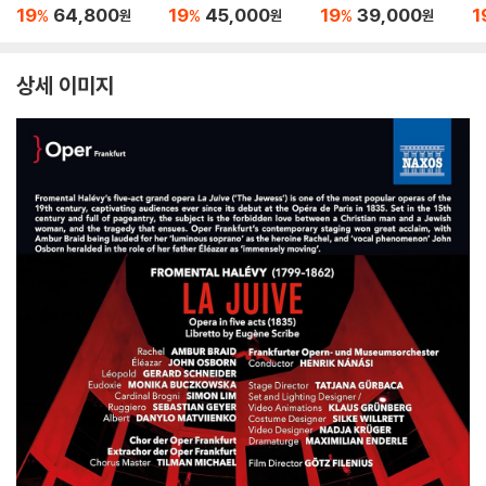
al Club - The Criterio
Away! [DVD]
배심재판` 외 (Gilbert
배
19
64,800
19
45,000
19
39,000
1
%
%
%
원
원
원
n Collection)
& Sullivan: Operetta
& 
`Trial By Jury`)
`T
상세 이미지