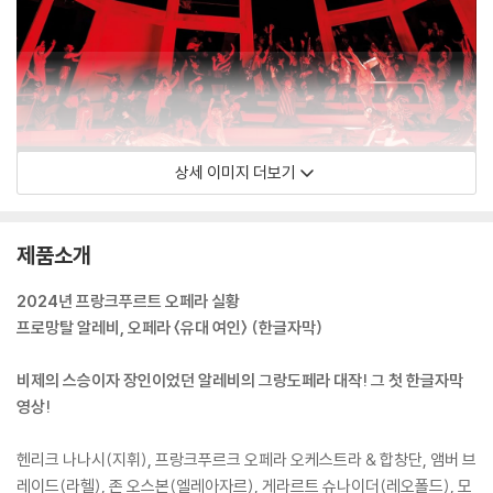
상세 이미지 더보기
제품소개
2024년 프랑크푸르트 오페라 실황
프로망탈 알레비, 오페라 〈유대 여인〉 (한글자막)
비제의 스승이자 장인이었던 알레비의 그랑도페라 대작! 그 첫 한글자막
영상!
헨리크 나나시(지휘), 프랑크푸르크 오페라 오케스트라 & 합창단, 앰버 브
레이드(라헬), 존 오스본(엘레아자르), 게라르트 슈나이더(레오폴드), 모