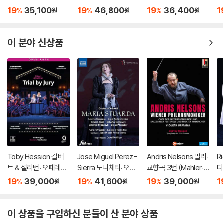
부담 후 처리 가능합니다.
Kaufmann: The Sou
가정교사' (Donizetti:
회' (Rossini: L'Occasi
디
19
35,100
19
46,800
19
36,400
1
%
%
%
원
원
원
3) 스틸북 한정판, 초회 한정판의 경우 제작 수량이 한정되어 있고, 택배
nd of Movies)
L'ajo nell'imbarazzo)
one fa il Ladro)
사
이동 과정에서의 손상이 발생하면, 재 판매가 어려우므로 신중한 구매 선
고
택을 부탁드립니다.
er
이 분야 신상품
4) 한정판 상품의 변심, 오구매로 인한 반품은 회송된 상품의 상태 확인 후
진행이 가능합니다. 택배 이동 중 파손이 발생하지 않도록 완충 포장을 부
탁드립니다.
Toby Hession 길버
Jose Miguel Perez-
Andris Nelsons 말러:
Ri
트 & 설리번: 오페레타 `
Sierra 도니체티: 오페
교향곡 3번 (Mahler: S
디
배심재판` 외 (Gilbert
라 `마리아 스투아르다`
ymphony No.3)
카토
19
39,000
19
41,600
19
39,000
1
%
%
%
원
원
원
& Sullivan: Operetta
(Donizetti: Opera `M
La
`Trial By Jury`)
aria Stuarda`)
`)
이 상품을 구입하신 분들이 산 분야 상품