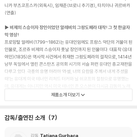
니카 부츠코프스카(외독시), 임채준(브로니 추기경), 타치아나 귀르바카
(연출)
▶ 비제의 스승이자 장인이었던 알레비의 그랑도페라 대작! 그 첫 한글자
막 영상!
프로망탈 알레비(1799~1862)는 유대인임에도 프랑스 악단의 거물이 된
인물로, 조르쥬 비제의 스승이자 훗날 장인까지 된 인물이다. 대표작 〈유대
여인〉(1835)은 역사적 사건에서 취재한 그랑도페라의 걸작으로, 1414년
남부 독일에서 열린 콘스탄츠 공의회 시기의 서슬 퍼런 유대인 종교재판을
다루고 있다. 극중의 유명 아리아 ‘라셀, 너의 요람을 주께서 내게 주셨을
때’는 유대계 미국 테너인 리처드 터커와 닐 쉬코프의 절창으로 유명했는
데, 유대계는 아니지만 역시 미국 테너인 존 오스본이 다시금 감동의 노래
를 들려주고, 한국 베이스 임채준이 주역급 조연인 브로니 추기경으로 훌
제품소개 더보기
륭한 존재감을 드러낸다. 타치아나 귀르바카의 연출은 현대적이면서도 난
해하게 흐르지 않고, 프랑크푸르트 오페라의 좋은 음향은 음악적 완성도를
높였다.
감독/출연진 소개
7
[보조자료]
감독
Tatjana Gurbaca