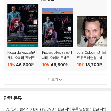
혼란 자체를 현대 사회의 은유로 읽어냈다. 무대 디자인 역시 비교적 추상
적이고 차갑고 거대한 공간을 사용해 인물들이 “종교와 권력 시스템” 속에
서 압박받는 느낌을 강조했고, 마지막 처형 장면은 현대의 집단 린치처럼
느껴진다. 여러 리뷰가 “현대적이지만 작품의 비극성을 훼손하지 않는 접
근”이라고 호평했다. 독일 극장가에서는 원작을 완전히 뒤집거나 냉소적
으로 비트는 ‘레지테아터’ 연출이 흔하지만 이번 프로덕션은 엘레아자르와
라셀의 부녀 관계, 종교적 증오 속 인간성의 붕괴를 비교적 온전하게 잘 유
지했다는 평가를 받았다.
Riccardo Frizza 도니
Riccardo Frizza 도니
John Osborn 질베르
DVD/ Blu-ray 구매시 참고 사항 안내드립니다.
체티: 오페라 `로베르토
체티: 오페라 `로베르토
트 뒤프레 헌정 - 베르
데브뢰` (Donizetii: `R
데브뢰` (Donizetii: `R
디, 도니체티, 베를리오
19
46,800
19
46,800
19
18,700
%
%
%
원
원
원
※ 4K블루레이, 3D 블루레이 재생 관련 안내
oberto Devereux`)
oberto Devereux`)
즈, 로시니 아리아
1) 4K UHD 디스크는 대용량의 데이터 전송이 필요하므로 4K전용 플레
이어를 사용하셔야 합니다. 더불어 플레이어 소프트웨어 최신 버전의 업데
더보기
이트, 대용량 케이블 사용이 필수입니다.
2) 3D 블루레이는 전용 플레이어와 3D 지원 TV를 통해서만 재생 가능합
니다.
관련 분류
※ 아웃케이스/구성품/포장 상태
CD/LP
클래식
Blu-ray/DVD
한글 자막 수록 영상물
한글 자막