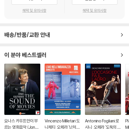
를 마른 천으로 닦으시거나, DVD 클리너 등 전용 제품을 이용하면 대부분
해결됩니다.
혜택 및 유의사항
혜택 및 유의사항
3) 일부 PC 연결형 ODD의 경우 호환 상의 문제로 정상적인 디스크도 재
생이 불가능한 경우가 있습니다. 독립형 전용 플레이어 사용을 권장드리
며, ODD 사용으로 인한 재생 불량의 경우 교환 시에도 동일한 오류가 발
배송/반품/교환 안내
생할 수 있음을 알려드립니다.
※ 디스크 외관 불량
이 분야 베스트셀러
디스크에 미세한 잔 흠집이 남아있거나 인쇄 면이 깨끗하지 않은 경우가
있으며, 상품의 불량이 아닙니다. 단, 재생에 이상이 있는 경우에는 불량으
로 인한 반품/교환이 가능합니다.
※ 교환/반품 안내
1) 불량으로 인한 교환/반품 요청 시에는 불량 확인을 위해 개봉 시의 동영
상을 요청할 수 있으며, 동영상이 없는 경우 교환/반품이 제한될 수 있습니
다.
관련 사진과 동영상 및 재생 기기 모델명을 첨부하여 첨부하여 고객센터에
문의 바랍니다.
요나스 카우프만이 부
Vincenzo Milletari 도
Antonino Fogliani 로
P
2) 사양 오인지, 오 구매, 변심 사유로의 반품은 제품 개봉 전에만 운임비
르는 영화음악 (Jonas
니체티: 오페라 '난처한
시니: 오페라 '도둑의 기
M