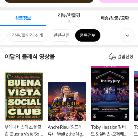
리뷰/한줄평
상품정보
배송/반품/교환
0
개
감독/출연진 소개
관련분류
품목정보
이달의 클래식 영상물
알림신청
부에나 비스타 소셜 클
Andre Rieu (앙드레
Toby Hession 길버
T
럽 (Buena Vista Soci
류) - Waltz the Night
트 & 설리번: 오페레타 `
트