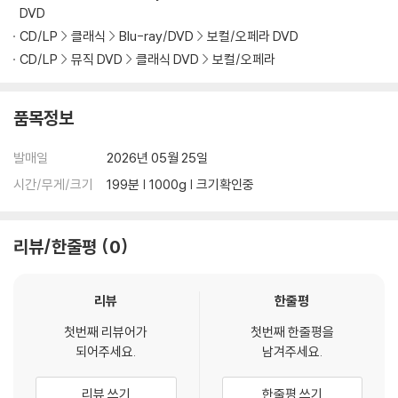
DVD
1) 제작/배송 과정에서 경미한 아웃케이스 주름, 모서리 눌림 및 갈라짐이
발생할 수 있습니다. 반품을 원하실 경우 미개봉 상태로 문의 부탁드립니
CD/LP
클래식
Blu-ray/DVD
보컬/오페라 DVD
다.
CD/LP
뮤직 DVD
클래식 DVD
보컬/오페라
2) 스틸북 케이스 제작 과정에서 기포 혹은 경미한 인쇄 오류가 발생할 수
있습니다.
품목정보
3) 렌티큘러 스틸북의 경우, 보호필름이 붙어 판매되기도 합니다. 보호필
름 손상에 의한 교환/반품은 불가합니다.
발매일
2026년 05월 25일
4) 본품 보호를 위해 노란색의 카톤 박스로 재포장한 경우, 카톤박스 손상
시간/무게/크기
199분 | 1000g | 크기확인중
에 의한 교환/반품은 불가합니다.
5) 아웃케이스/구성품/포장 상태 불량에 의한 교환/반품 신청시 불량 확
인을 위해 개봉 시의 동영상을 요청할 수 있으며, 동영상이 없는 경우 교
리뷰/한줄평
0
환/반품이 제한될 수 있습니다.
※ 디스크 재생 불량
리뷰
한줄평
1) 기기 문제로 인해 발생하는 재생 불량 현상에 대해서는 반품/교환이 불
첫번째 리뷰어가
첫번째 한줄평을
가하니 최신 소프트웨어로 업데이트된 DVD/BD 전용 기기에서 재생하실
되어주세요.
남겨주세요.
것을 권유해 드립니다.
2) 정전기와 먼지로 인해 재생이 원활하지 않은 경우가 있습니다. 디스크
리뷰 쓰기
한줄평 쓰기