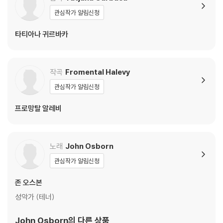
- 줄거리를 요약하면 다음과 같다. 1414년 독일 콘스탄츠 공의회 시기. 유
관심작가 알림신청
대인 금세공인 엘레아자르는 과거 기독교인들에게 박해를 당해 이곳으로
타티아나 귀르바카
피했고, 특히 추기경 브로니와 악연이 있다. 한편 젊은 귀족 레오폴드는 이
미 외독시 공주와 정혼한 몸이면서도 유대인으로 속이고 라셀에게 접근해
관계를 맺는다. 레오폴드의 정체가 드러나자 라셀은 큰 충격을 받아 분노
작곡
Fromental Halevy
한 나머지 레오폴드를 고발하지만 사랑 때문에 철회한다. 하지만 라셀와
엘레아자르는 종교재판에 넘겨져 이단죄로 처형당할 위기에 놓인다. 추기
관심작가 알림신청
경 브로니는 이상한 친근감 탓에 라셀에게 기독교로 개종하면 살려주겠다
고 설득하지만 실패한다. 엘레아자르는 처형 직전에야 충격적인 진실을 밝
프로망탈 알레비
힌다. 라셀의 정체는 과거 폭동 속에서 엘레아자르가 구해낸 브로니의 친
딸이라는 것을! 하지만 라셀이 이미 기름솥으로 들어가버려서 끝내 구출
되지 못한 채 막을 내린다.
노래
John Osborn
관심작가 알림신청
- 〈유대 여인〉은 그랑도페라의 대표작답게 규모도 크고, 종교적 광신, 반유
대주의를 다루기 때문에 무대화가 어려운 과제다. 프랑크푸르트 오페라 프
존 오스본
로덕션에서 연출가 타치아나 귀르바카는 이 작품을 단순히 중세의 유대인
성악가 (테너)
박해극을 넘어 “오늘날 모든 형태의 배제와 혐오에 대한 이야기”로 했다면
서 콘스탄츠 공의회라는 역사적 배경 속에서 서로 다른 신앙이 충돌하는
John Osborn
의 다른 상품