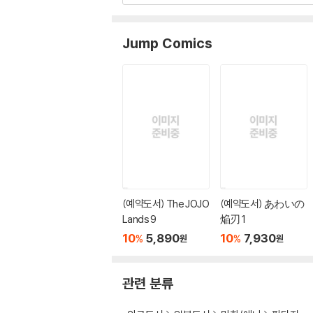
Jump Comics
(예약도서) The JOJO
(예약도서) あわいの
Lands 9
焔刃 1
10
5,890
10
7,930
%
%
원
원
관련 분류