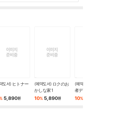
예약도서) ヒトナー
(예약도서) ロクのお
(예약도서) 2年B組 勇
(예약도
かしな家 1
者デストロイヤー
1
ず 1
5,890
10
5,890
10
5,890
10
6
%
%
%
%
원
원
원