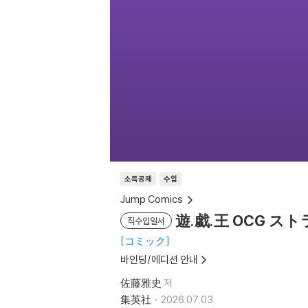
소득공제
수입
Jump Comics
遊.戱.王 OCG ス
직수입일서
コミック
바인딩/에디션 안내
佐藤雅史
저
集英社
2026.07.03.