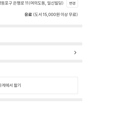
등포구 은행로 11(여의도동, 일신빌딩)
변경
유료
(도서 15,000원 이상 무료)
가게에서 팔기