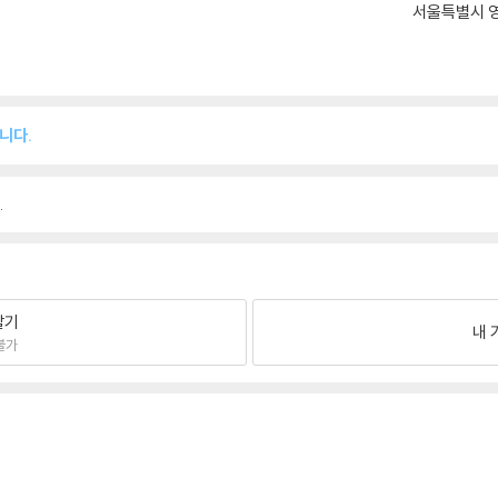
서울특별시 영
니다.
.
팔기
내 
불가