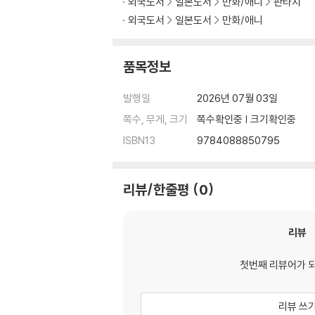
외국도서
일본도서
만화/애니
판타지
외국도서
일본도서
만화/애니
품목정보
발행일
2026년 07월 03일
쪽수, 무게, 크기
쪽수확인중 | 크기확인중
ISBN13
9784088850795
리뷰/한줄평
0
리뷰
첫번째 리뷰어가 
리뷰 쓰