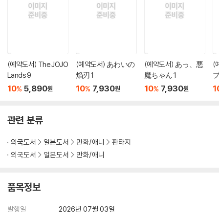
(예약도서) The JOJO
(예약도서) あわいの
(예약도서) あっ、悪
(
Lands 9
焔刃 1
魔ちゃん 1
プ
10
5,890
10
7,930
10
7,930
1
%
%
%
원
원
원
관련 분류
외국도서
일본도서
만화/애니
판타지
외국도서
일본도서
만화/애니
품목정보
발행일
2026년 07월 03일