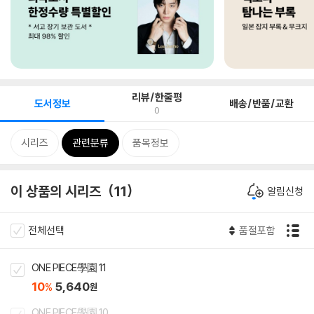
리뷰/한줄평
도서정보
배송/반품/교환
0
시리즈
관련분류
품목정보
이 상품의 시리즈
11
알림신청
전체선택
품절포함
ONE PIECE學園 11
10
5,640
%
원
ONE PIECE學園 10