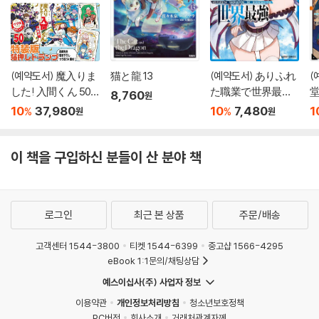
(예약도서) 魔入りま
猫と龍 13
(예약도서) ありふれ
(
した! 入間くん 50
た職業で世界最强 1
8,760
원
特裝版
7
10
37,980
10
7,480
1
%
%
원
원
이 책을 구입하신 분들이 산 분야 책
로그인
최근 본 상품
주문/배송
고객센터 1544-3800
티켓 1544-6399
중고샵 1566-4295
eBook 1:1문의/채팅상담
예스이십사(주) 사업자 정보
이용약관
개인정보처리방침
청소년보호정책
PC버전
회사소개
거래처관계자께