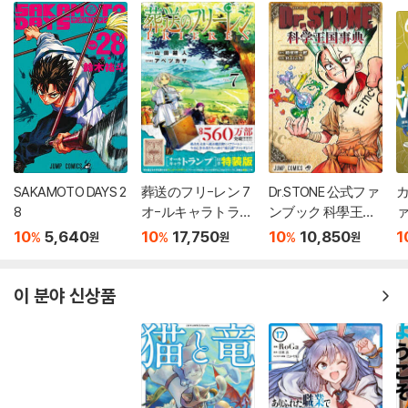
SAKAMOTO DAYS 2
葬送のフリ-レン 7
Dr.STONE 公式ファ
カ
8
オ-ルキャラトラン
ンブック 科學王國
ァ
プ付き特裝版
事典
10
5,640
10
17,750
10
10,850
1
%
%
%
원
원
원
이 분야 신상품