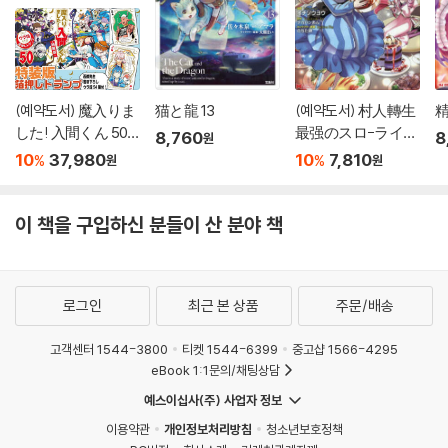
(예약도서) 魔入りま
猫と龍 13
(예약도서) 村人轉生
した! 入間くん 50
最强のスロ-ライフ
8,760
8
원
特裝版
18
10
37,980
10
7,810
%
%
원
원
이 책을 구입하신 분들이 산 분야 책
로그인
최근 본 상품
주문/배송
고객센터 1544-3800
티켓 1544-6399
중고샵 1566-4295
eBook 1:1문의/채팅상담
예스이십사(주) 사업자 정보
이용약관
개인정보처리방침
청소년보호정책