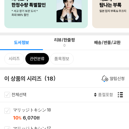
리뷰/한줄평
도서정보
배송/반품/교환
0
시리즈
관련분류
품목정보
이 상품의 시리즈
18
알림신청
전체선택
품절포함
マリッジトキシン 18
10
6,070
%
원
マリッジトキシン 17