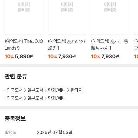
(예약도서) The JOJO
(예약도서) あわいの
(예약도서) あっ、悪
(
Lands 9
焔刃 1
魔ちゃん 1
プ
10
5,890
10
7,930
10
7,930
1
%
%
%
원
원
원
관련 분류
외국도서
일본도서
만화/애니
판타지
외국도서
일본도서
만화/애니
품목정보
발행일
2026년 07월 03일