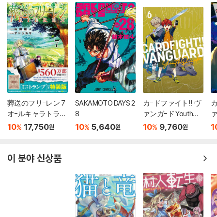
葬送のフリ-レン 7
SAKAMOTO DAYS 2
カ-ドファイト!! ヴ
カ
オ-ルキャラトラン
8
ァンガ-ド YouthQu
ァ
プ付き特裝版
ake 6
イ
10
17,750
10
5,640
10
9,760
1
%
%
%
원
원
원
이 분야 신상품