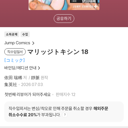
공유하기
소득공제
수입
Jump Comics
マリッジトキシン 18
직수입일서
コミック
바인딩/에디션 안내
依田 瑞稀
저
靜脈
원작
集英社
2026.07.03.
첫번째 리뷰어가 되어주세요
판매지수
12
직수입외서는 변심/착오로 인해 주문을 취소할 경우
해외주문
취소수수료 20%
가 부과됩니다.