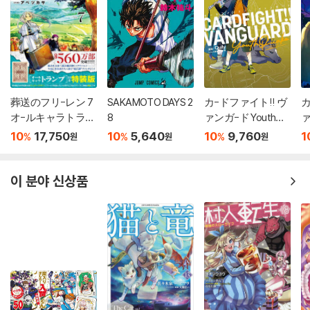
葬送のフリ-レン 7
SAKAMOTO DAYS 2
カ-ドファイト!! ヴ
カ
オ-ルキャラトラン
8
ァンガ-ド YouthQu
ァ
プ付き特裝版
ake 6
イ
10
17,750
10
5,640
10
9,760
1
%
%
%
원
원
원
이 분야 신상품