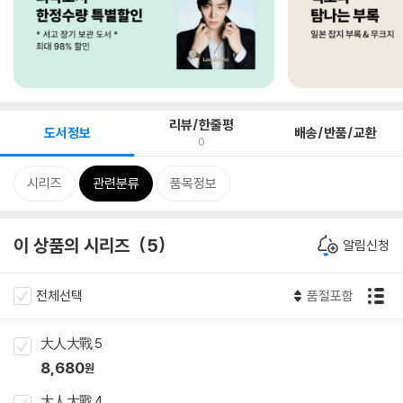
리뷰/한줄평
도서정보
배송/반품/교환
0
시리즈
관련분류
품목정보
이 상품의 시리즈
5
알림신청
전체선택
품절포함
大人大戰 5
8,680
원
大人大戰 4