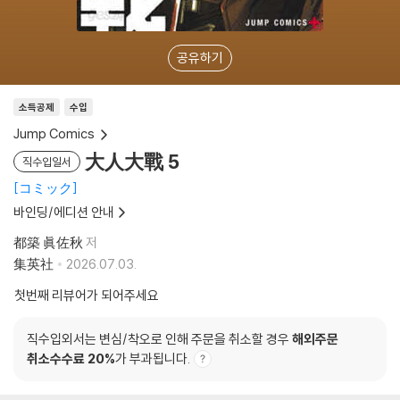
공유하기
소득공제
수입
Jump Comics
大人大戰 5
직수입일서
コミック
바인딩/에디션 안내
都築 眞佐秋
저
集英社
2026.07.03.
첫번째 리뷰어가 되어주세요
직수입외서는 변심/착오로 인해 주문을 취소할 경우
해외주문
취소수수료 20%
가 부과됩니다.