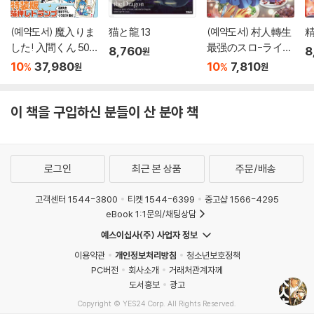
(예약도서) 魔入りま
猫と龍 13
(예약도서) 村人轉生
した! 入間くん 50
最强のスロ-ライフ
8,760
8
원
特裝版
18
10
37,980
10
7,810
%
%
원
원
이 책을 구입하신 분들이 산 분야 책
로그인
최근 본 상품
주문/배송
고객센터 1544-3800
티켓 1544-6399
중고샵 1566-4295
eBook 1:1문의/채팅상담
예스이십사(주) 사업자 정보
이용약관
개인정보처리방침
청소년보호정책
PC버전
회사소개
거래처관계자께
도서홍보
광고
Copyright © YES24 Corp. All Rights Reserved.