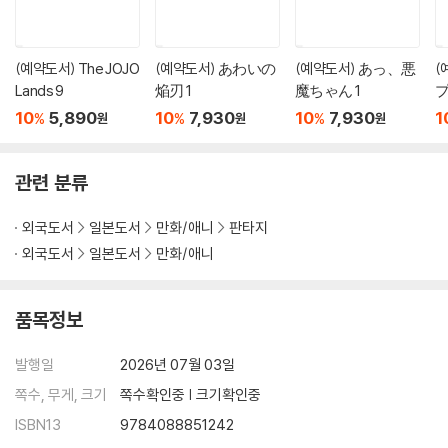
(예약도서) The JOJO
(예약도서) あわいの
(예약도서) あっ、悪
(
Lands 9
焔刃 1
魔ちゃん 1
プ
10
5,890
10
7,930
10
7,930
1
%
%
%
원
원
원
관련 분류
외국도서
일본도서
만화/애니
판타지
외국도서
일본도서
만화/애니
품목정보
발행일
2026년 07월 03일
쪽수, 무게, 크기
쪽수확인중 | 크기확인중
ISBN13
9784088851242