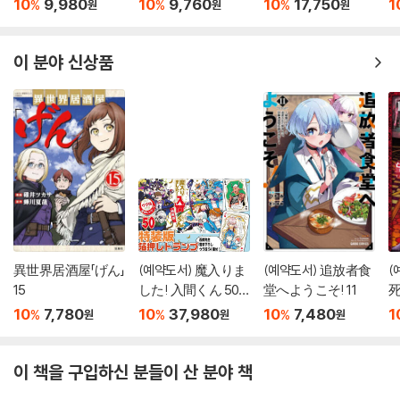
10
9,980
10
9,760
10
17,750
1
%
%
%
원
원
원
이 분야 신상품
異世界居酒屋「げん」
(예약도서) 魔入りま
(예약도서) 追放者食
(
15
した! 入間くん 50
堂へようこそ! 11
死
特裝版
10
7,780
10
37,980
10
7,480
1
%
%
%
원
원
원
이 책을 구입하신 분들이 산 분야 책