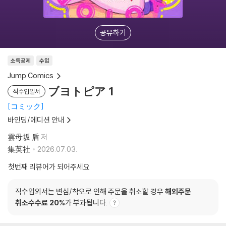
공유하기
소득공제
수입
Jump Comics
ブヨトピア 1
직수입일서
コミック
바인딩/에디션 안내
雲母坂 盾
저
集英社
2026.07.03.
첫번째 리뷰어가 되어주세요
직수입외서는 변심/착오로 인해 주문을 취소할 경우
해외주문
취소수수료 20%
가 부과됩니다.