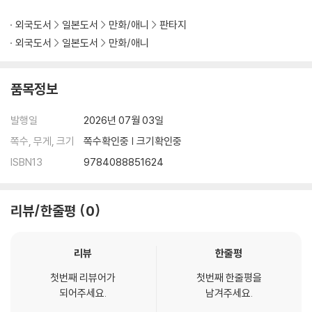
외국도서
일본도서
만화/애니
판타지
외국도서
일본도서
만화/애니
품목정보
발행일
2026년 07월 03일
쪽수, 무게, 크기
쪽수확인중 | 크기확인중
ISBN13
9784088851624
리뷰/한줄평
0
리뷰
한줄평
첫번째 리뷰어가
첫번째 한줄평을
되어주세요.
남겨주세요.