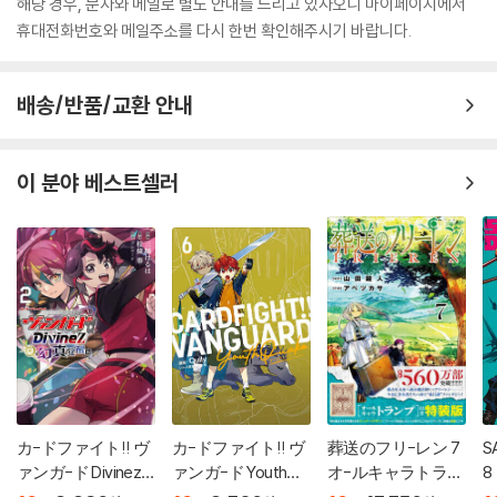
해당 경우, 문자와 메일로 별도 안내를 드리고 있사오니 마이페이지에서
휴대전화번호와 메일주소를 다시 한번 확인해주시기 바랍니다.
배송/반품/교환 안내
이 분야 베스트셀러
カ-ドファイト!! ヴ
カ-ドファイト!! ヴ
葬送のフリ-レン 7
S
ァンガ-ド Divinez
ァンガ-ド YouthQu
オ-ルキャラトラン
8
幻眞覺醒編 2
ake 6
プ付き特裝版