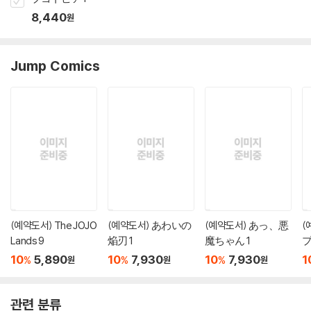
8,440
원
Jump Comics
(예약도서) The JOJO
(예약도서) あわいの
(예약도서) あっ、悪
(
Lands 9
焔刃 1
魔ちゃん 1
プ
10
5,890
10
7,930
10
7,930
1
%
%
%
원
원
원
관련 분류