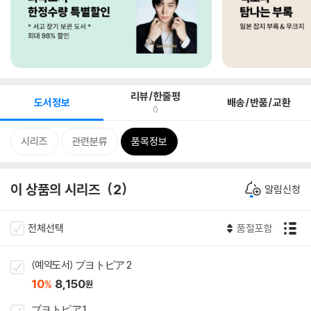
리뷰/한줄평
도서정보
배송/반품/교환
0
시리즈
관련분류
품목정보
이 상품의 시리즈
2
알림신청
전체선택
품절포함
(예약도서) ブヨトピア 2
10
8,150
%
원
ブヨトピア 1