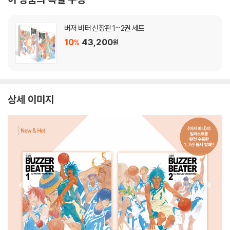
버저 비터 신장판 1~2권 세트
10
43,200
%
원
상세 이미지