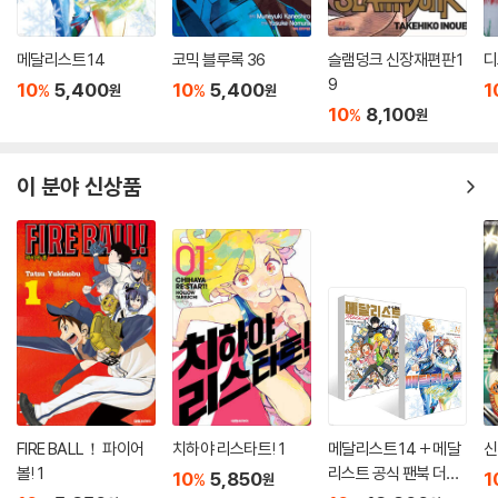
메달리스트 14
코믹 블루록 36
슬램덩크 신장재편판 1
디
9
10
5,400
10
5,400
1
%
%
원
원
10
8,100
%
원
이 분야 신상품
FIRE BALL！ 파이어
치하야 리스타트! 1
메달리스트 14 + 메달
신
볼! 1
리스트 공식 팬북 더블
10
5,850
1
%
원
특전판 세트