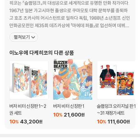
히코는 『슬램덩크』의 대성공으로 세계적으로 유명한 만화 작가이다.
1967년 일본 가고시마현 출생으로 쿠마모토 대학 문학부를 중퇴하
고 호조 츠카사의 어시스턴트로 일하다 독립, 1988년 소년점프 신인
만화공모전인 제35회 데즈카상에 「마에데 퍼플」로 입선하며 데뷔하
게 되었다. 그는 농구선수 출신의 일본만화가라는 특이한 이력을 가
펼쳐보기
지고 있다. 그는 단신의 키 때문에 농구선수로서의 꿈을 접게 되지만,
농구 선수들을 그리는 농구 만화가가 되기로 마음먹는다. 당시 일본
이노우에 다케히코
의 다른 상품
에서는 농구가 별로 인기가 없었음에도 불구하고 고등학
버저 비터 신장판 1~2
버저 비터 신장판 1
슬램덩크 오리지널 판 1
권 세트
~31 재정가세트
10
21,600
%
원
10
43,200
10
111,600
%
%
원
원