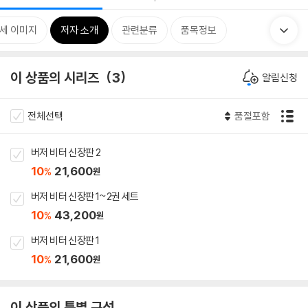
세 이미지
저자 소개
관련분류
품목정보
이 상품의 시리즈
3
알림신청
전체선택
품절포함
버저 비터 신장판 2
10
21,600
%
원
버저 비터 신장판 1~2권 세트
10
43,200
%
원
버저 비터 신장판 1
10
21,600
%
원
이 상품의 특별 구성