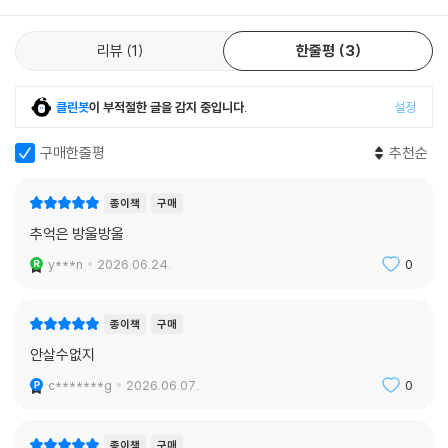
리뷰
1
한줄평
3
클린봇
이 부적절한 글을 감지 중입니다.
설정
구매한줄평
추천순
종이책
구매
추억은 방울방울
y***n
2026.06.24.
0
종이책
구매
안살수없지
c*******g
2026.06.07.
0
종이책
구매