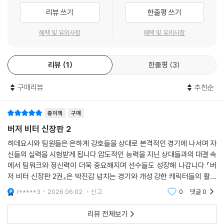
리뷰 쓰기
한줄평 쓰기
혜택 및 유의사항
혜택 및 유의사항
리뷰
1
한줄평
3
구매리뷰
추천순
종이책
구매
버저 비터 신장판 2
히데요시와 팀원들은 은하계 강호들을 상대로 본격적인 경기에 나서며 자
신들의 실력을 시험받게 됩니다.압도적인 능력을 지닌 상대들과의 대결 속
에서 팀워크와 정신력이 더욱 중요해지며 선수들도 성장해 나갑니다.『버
저 비터 신장판 2권』은 박진감 넘치는 경기와 개성 강한 캐릭터들의 활약
이 돋보이는 권이었습니다.
r*****3
2026.06.02.
신고
0
댓글
0
리뷰 전체보기