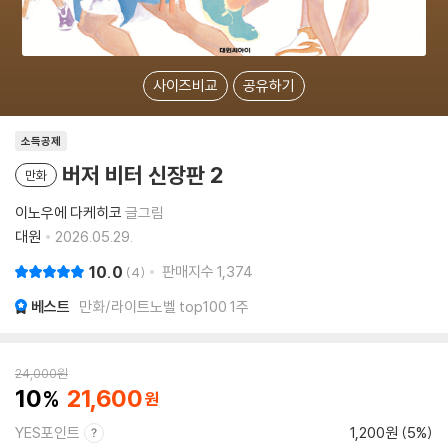
사이즈비교
공유하기
소득공제
버저 비터 신장판 2
만화
이노우에 다케히코
글그림
대원
2026.05.29.
10.0
판매지수
1,374
4
베스트
만화/라이트노벨 top100 1주
24,000
원
10
21,600
YES포인트
1,200원 (5%)