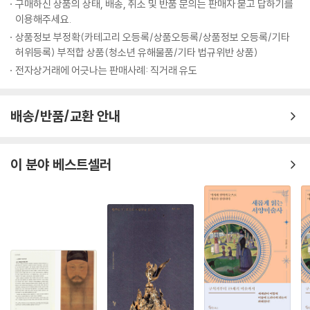
를 순례하며 고흐가 살다간 땅에서 고흐의 마음으로 고흐 삶의 궤적을 보
구매하신 상품의 상태, 배송, 취소 및 반품 문의는 판매자 묻고 답하기를
민한 그의 신경을 계속 난타했다. 처절했다고 해야 옳은 장기간의 제작 활
이용해주세요.
여 주는 것이다. 따라서 이 책은 화가로서의 고흐뿐만 아니라 고독과 가난
동으로 인해 심신이 완전히 지쳐 있던 고흐는 그곳에서 고갱 때문에 예술
속에서도 인간에 대한 사랑과 연민을 가슴에 품고 짧은 인생으 살다간 한
상품정보 부정확(카테고리 오등록/상품오등록/상품정보 오등록/기타
가 조합 구상이 파탄나게 된 것에 고뇌했고, 고통으로 가득한 머리는 압생
허위등록) 부적합 상품(청소년 유해물품/기타 법규위반 상품)
인간, 빈센트 반 고흐의 모습이 선명하게 각인하여 독자들은 머지막 장을
트를 찾게 했으며, 술은 다시 그의 몸을 해쳤다. 원대한 구상이 붕괴 조짐을
덮으며 눈시울이 뜨거워질지도 모른다.
전자상거래에 어긋나는 판매사례: 직거래 유도
보였을 때 그 때까지 먼 곳을 내다보고 있던 그의 눈은 문득 일상의 모든 일
들을 둘러보게 된다. 게다가 테오의 혼담이 있었다. 이 일로 인해 그는 테오
이 책에는 글의 내용에 나오는 고흐의 작품과 관련 사진, 기타 자료가 풍부
로부터 송금이 계속디지 않을지도 모른다는 불안감을 느낀다. 그렇다고 해
배송/반품/교환 안내
하다. 고흐가 자신의 귀를 자를 무렵 그린 아를의 투우장 그림도 인상적이
서 그 상황에서 그의 그림이 팔릴 전망은 없었다. 차라리 돈 안드는 군대에
다. 지은이는 고흐가 귀를 자르게 된 것을, 투우장에서 투우사가 소를 쓰러
라도 입대해 버릴까, 그 생각은 한없이 비약한다. 이러한 상황아래서 사건
트렸을때 소의 귀를 자르는 의식과 관련하여 설명한 어느 애호가의 말을
이 발생했다. 병적인 광기가 아니라 극도의 정신적 긴장이 고흐에게 면도
이 분야 베스트셀러
인용하고 있는데 이 점도 흥미롭다. 이 책을 쓴 지은이의 형도 화가이다. 평
칼을 쥐게 한 것이다.
생 형의 뒷바라지했던 테오 반 고흐의 심정을 지은이는 은연중에 더 잘 느
pp.235~236
꼈을지도 모를 일이다. 책에는 지은이의 형인 노무라 요시데루의 스케치도
실려 있다.