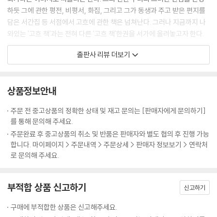
릅답다고 생각한 여성 관객에게 그것을 바친다. 아를에서도 투우 경기는
하듯 그에 관한 평전, 비평서, 화집, 그리고 그가 동생과 주고 받은 편지를
행해졌으니 고흐가 그 습관을 모를 리는 없었을 것이다.
담은 서간집 등 서점에서 고흐에 관한 책은 넘쳐난다. 그러나 지금까지 나
와있는 '고흐 책'과는 전혀 다른 '고흐 책'한권을 서가에 올려놓고자 한다.
고흐는 자신이 패배한 소이자 동시에 승리한 투우사이거나 한 양 직접 자
신의 귀를 잘랐다. 당시 그는 고갱과의 논쟁으로 극도의 흥분 상태에 도달
출판사 리뷰 더보기
기존에 나와있는 고흐 관련서는 앞서 말한 대로 평전이 많다. 그러나 평전
해 있었고 동시에 평소에 고갱에게 굴복하는 것을 질색했던 것을 생각하면
은 결코 고흐의 음성이 아니라 평전을 쓴 사람의 음성으로 들려주는 것이
이것은 쉽게 일어날 수 있는 일이 아니냐는 것이다. 이 설에 관해서는 전면
다. 고흐가 했던 말과 행동을 짜집기해서 한 편의 소설을 쓴 것이라 해도 과
적으로 긍정할 수는 없으나 적어도 투우에서 '귀를 자르는'관례가 고흐가
상품정보안내
언이 아니다. 그것은 그것대로 가치가 있다. 그러나 거기서는 피부에 와닿
연출한 불가해한 사건에 어떤 영향을 미쳤을 것이라는 추측은 가능성이 희
는 고흐를 느낄 수 없다. 서간집도 마찬가지이다. 그 편지를 주고받는 정황
박하긴 하지만 한번 생각해 볼 만한 일인지도 모른다.
주문 전 중고상품의 정확한 상태 및 재고 문의는 [판매자에게 문의하기]
을 알지 않고는 그 편지의 사연을 제대로 이해할 수 없으니 말이다.
를 통해 문의해 주세요.
고흐를 이 상태까지 몰아넣은 것은 고갱과의 이별로 인해 초래된 예술가
주문완료 후 중고상품의 취소 및 반품은 판매자와 별도 협의 후 진행 가능
이번에 출간한 <고흐가 되어 고흐의 길을 가다>는 그런 한계를 넘어서는
조합 구상의 파탄이었다. 젊은 인상파의 우두머리 중 하나로 여겨지던 고
합니다. 마이페이지 > 주문내역 > 주문상세 > 판매자 정보보기 > 연락처
책으로, 고흐를 제대로 이해할 수 있게 하는, 전혀 다른 형식의 책이다. 우
갱과의 이별로 인해 이 구상은 파탄을 맞게 될 것이 분명했다. 예술가 조합
로 문의해 주세요.
선 고흐가 태어난 네덜란드의 준데르트부터 고흐가 동생 테오와 함께 영원
은 고흐에게 꿈이었다. 가난한 예술가가 빈곤 속에서도 마음껏 제작 활동
히 잠들어 있는 프랑스의 오베르 쉬르 우아즈 묘지까지 지은이가 직접 답
을 할 수 있도록 한다는 취지의 이 조직은 단순히 가난한 화가를 돕는 것만
사를 하고 고흐에게 일어났던 모든 일을 그의 편지를 통해 추적해 간다. 벨
부적합 상품 신고하기
신고하기
이 아니라 이름없이 쓰러져 가는 무수한 화가들을 조금이라도 도와 그들의
기에에 거주하는 지은이는 고흐가 걸어갔던 그대로 그 길을 따라, 고흐가
힘으로 회화 세계의 새로운 집조를 도모하려는 위대한 구상이었다. 자신의
구매에 부적합한 상품은 신고해주세요.
보았을 풀과 나무를 지나고 바람을 맞으며 네더란드, 영국, 벨기에, 프랑스
원대한 구상을 이해해 주지 않는 고갱에 대한 울분과 고독이 섬세하고 과