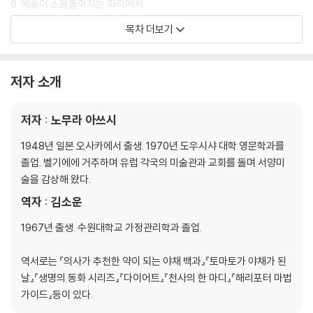
9. 예술이 소용돌이치는 파리에서
10. 밝은 태양과 색채를 찾아
목차 더보기
11. 정신병원에서 천상의 그림을
12. 하늘의 별까지 가는 길
저자 소개
저자 : 노무라 아쓰시
1948년 일본 오사카에서 출생. 1970년 도우시샤 대학 영문학과를
졸업. 벨기에에 거주하며 유럽 각국의 미술관과 교회를 돌며 서양미
술을 감상해 왔다.
역자 : 김소운
1967년 출생. 수원대학교 가정관리학과 졸업.
역서로는 『의사가 추천한 약이 되는 야채 백과』『토마토가 야채가 된
날』『생명의 동화 시리즈』『다이어트』『천사의 한 마디』『해리포터 마법
가이드』등이 있다.