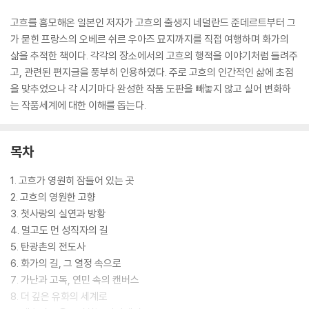
고흐를 흠모해온 일본인 저자가 고흐의 출생지 네덜란드 준데르트부터 그
가 묻힌 프랑스의 오베르 쉬르 우아즈 묘지까지를 직접 여행하며 화가의
삶을 추적한 책이다. 각각의 장소에서의 고흐의 행적을 이야기처럼 들려주
고, 관련된 편지글을 풍부히 인용하였다. 주로 고흐의 인간적인 삶에 초점
을 맞추었으나 각 시기마다 완성한 작품 도판을 빼놓지 않고 실어 변화하
는 작품세계에 대한 이해를 돕는다.
목차
1. 고흐가 영원히 잠들어 있는 곳
2. 고흐의 영원한 고향
3. 첫사랑의 실연과 방황
4. 멀고도 먼 성직자의 길
5. 탄광촌의 전도사
6. 화가의 길, 그 열정 속으로
7. 가난과 고독, 연민 속의 캔버스
8. 더 깊은 유화의 세계로