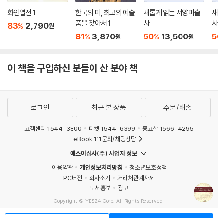
화인열전 1
한국의 미, 최고의 예술
새롭게 읽는 서양미술
새
품을 찾아서 1
사
사
83
2,790
%
원
81
3,870
50
13,500
5
%
%
원
원
이 책을 구입하신 분들이 산 분야 책
로그인
최근 본 상품
주문/배송
고객센터 1544-3800
티켓 1544-6399
중고샵 1566-4295
eBook 1:1문의/채팅상담
예스이십사(주) 사업자 정보
이용약관
개인정보처리방침
청소년보호정책
PC버전
회사소개
거래처관계자께
도서홍보
광고
Copyright © YES24 Corp. All Rights Reserved.
MATOM13