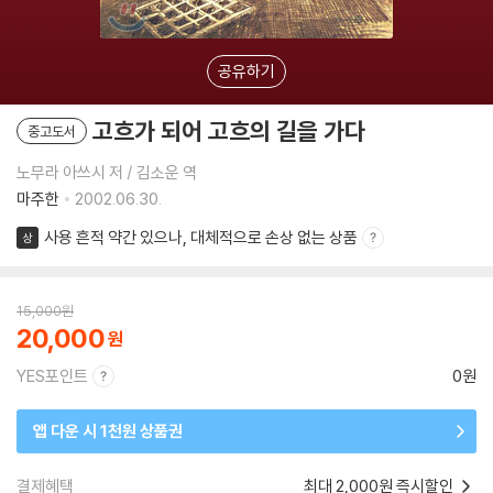
공유하기
고흐가 되어 고흐의 길을 가다
중고도서
노무라 아쓰시 저 / 김소운 역
마주한
2002.06.30.
사용 흔적 약간 있으나, 대체적으로 손상 없는 상품
상
15,000
원
20,000
YES포인트
0원
앱 다운 시 1천원 상품권
결제혜택
최대 2,000원 즉시할인