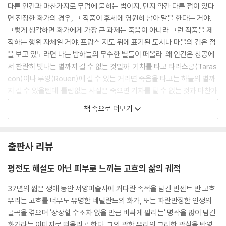
다른 인간과 마찬가지로 무덤에 묻히는 법이지. 단지 약간 다른 점이 있다
면 진정한 화가의 경우, 그 작품이 후세에 영원히 남아 말을 한다는 거야.
그렇게 생각하면 화가에게 가장 큰 과제는 죽음이 아니라 그런 작품을 제
작하는 행위 자체일 거야. 프랑스 지도 위에 표기된 도시나 마을의 검은 점
을 보고 있노라면 나는 밤하늘의 무수한 별들이 떠올라. 왜 인간은 창공에
서 찬란히 빛나는 별까지 갈 수 없는 것일까. 기차를 타고 타라스콩(Taras
con)이나 루앙(Rouen)에 갈 수 있는 거라면 죽음을 타고는 하늘의 별까
지 갈 수 있을텐데. 틀림없는 사실은 죽으면 기차를 탈 수 없는 것과 마찬가
지로 살아있는 동안은 별에 갈 수 없다는 거야. 증기선이나 마차, 혹은 기차
책 속으로 더보기
가 이승의 교통 기관이듯 콜레라나 폐결핵 혹은 암은 천상의 교통 기관이
라고 할 수 있어. 나이 들어 조용히 죽는 것은 걸어가는 것 같은 것일 테지.'
--- p.246
출판사 리뷰
평전도 해설도 아닌 피부로 느끼는 고흐의 삶의 궤적
그는 투우에 관해 말한다. 투우사는 마지막 결투 장면에서 예리한 검으로
소의 숨통을 끊는다. 그러면 이 때 열광한 관중들이 "귀!"라고 소리치는데
37년의 짧은 생애 동안 서양미술사에 커다란 족적을 남긴 빈센트 반 고흐.
이것은 격전에서 승리를 거둔 투우사에세 주어지는 최고의 포상으로 조수
우리는 고흐를 너무도 유명한 네덜란드의 화가, 또는 파란만장한 인생의
가 소의 귀를 자라 그에게 건네주면 명예의 '귀'를 가진 투우사는 환성에 대
굴곡을 겪으며 '상상할 수조차 없을 만큼 비싸게 팔리는' 명작을 많이 남긴
한 답례로 투우장을 일주한 후에 자신이 사랑하는 부인이나, 그가 가장 아
화가라는 이미지로 떠올리곤 한다. 그의 관한 우리의 그러한 관심을 반영