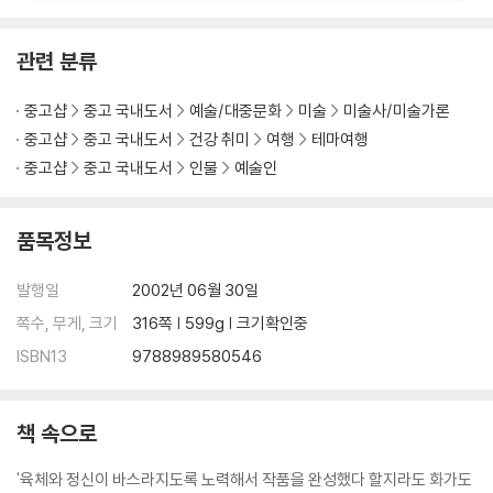
관련 분류
중고샵
중고 국내도서
예술/대중문화
미술
미술사/미술가론
중고샵
중고 국내도서
건강 취미
여행
테마여행
중고샵
중고 국내도서
인물
예술인
품목정보
발행일
2002년 06월 30일
쪽수, 무게, 크기
316쪽 | 599g | 크기확인중
ISBN13
9788989580546
책 속으로
'육체와 정신이 바스라지도록 노력해서 작품을 완성했다 할지라도 화가도