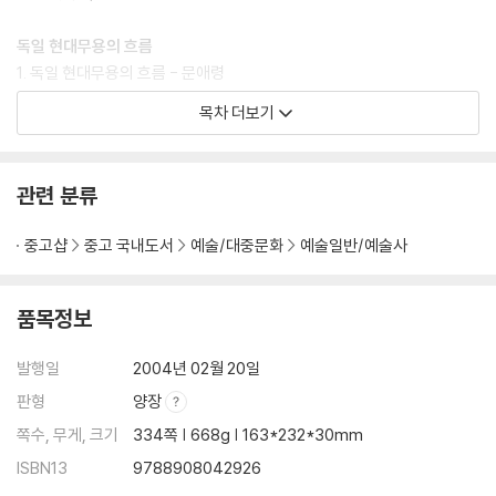
독일 현대무용의 흐름
1. 독일 현대무용의 흐름 - 문애령
목차 더보기
독일 미술의 흐름
1. 르네상스에서 독일주의까지의 독일미술 - 김길웅
2. 20세기 독일 예술 - 최병제
관련 분류
찾아보기(인명)
중고샵
중고 국내도서
예술/대중문화
예술일반/예술사
찾아보기(작품명 및 기타)
품목정보
발행일
2004년 02월 20일
판형
양장
쪽수, 무게, 크기
334쪽 | 668g | 163*232*30mm
ISBN13
9788908042926