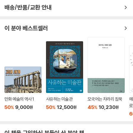
배송/반품/교환 안내
이 분야 베스트셀러
만화 예술의 역사 1
사유하는 미술관
모국어는 차라리 침묵
예
로
50
9,000
50
12,500
45
10,230
%
%
%
원
원
원
6
이 책을 구입하신 분들이 산 분야 책