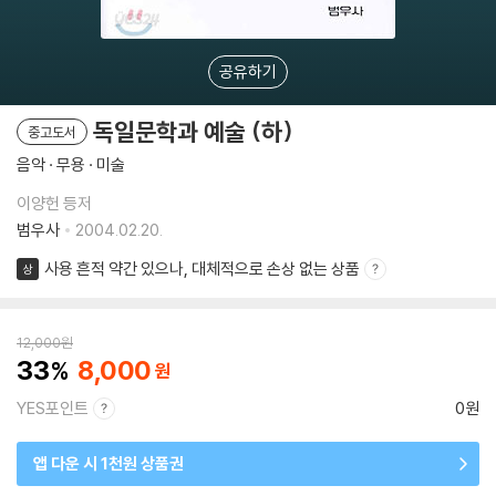
공유하기
독일문학과 예술 (하)
중고도서
음악 · 무용 · 미술
이양헌 등저
범우사
2004.02.20.
사용 흔적 약간 있으나, 대체적으로 손상 없는 상품
상
12,000
원
33
8,000
YES포인트
0원
앱 다운 시 1천원 상품권