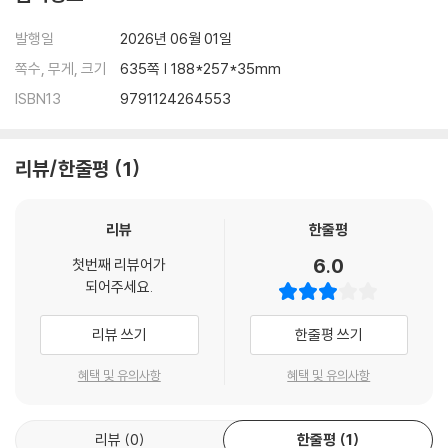
발행일
2026년 06월 01일
쪽수, 무게, 크기
635쪽 | 188*257*35mm
ISBN13
9791124264553
리뷰/한줄평
1
리뷰
한줄평
6.0
첫번째 리뷰어가
되어주세요.
리뷰 쓰기
한줄평 쓰기
혜택 및 유의사항
혜택 및 유의사항
리뷰
0
한줄평
1