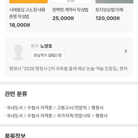
사례중심 고소장·내용
완벽한 계약서 작성법
토지보상법 이해
증명 작성법
25,000
120,000
원
원
18,000
원
편저
노양호
관심작가 알림신청
행정사 『2026 행정사 2차 과목별 출제 예상 논술·약술 모음집』 편저
관련 분류
국내도서
수험서 자격증
고등고시/전문직
행정사
국내도서
수험서 자격증
국가자격/전문사무
행정사
품목정보