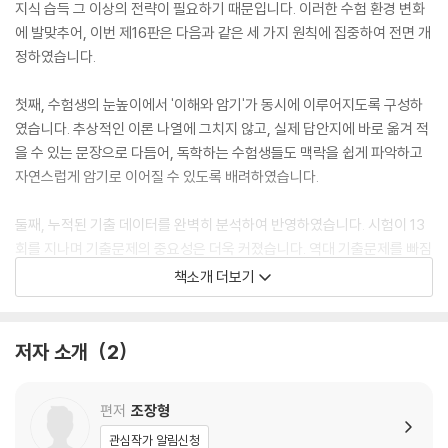
지식 습득 그 이상의 전략이 필요하기 때문입니다. 이러한 수험 환경 변화
에 발맞추어, 이번 제16판은 다음과 같은 세 가지 원칙에 집중하여 전면 개
정하였습니다.
첫째, 수험생의 눈높이에서 '이해와 암기'가 동시에 이루어지도록 구성하
였습니다. 추상적인 이론 나열에 그치지 않고, 실제 답안지에 바로 옮겨 적
을 수 있는 문장으로 다듬어, 독학하는 수험생들도 맥락을 쉽게 파악하고
자연스럽게 암기로 이어질 수 있도록 배려하였습니다.
둘째, 누적된 기출 데이터를 완벽히 분석하여 반영하였습니다. 시험이 13
회를 지나며 기출문제의 중요성은 더욱 커졌습니다. 역대 기출문제를 빠짐
없이 수록함은 물론, 각 단문들을 유기적으로 연결하여 통합적인 답안 작
책소개 더보기
성이 가능하도록 꼭 필요한 핵심 내용만을 엄선하여 담았습니다.
셋째, 법조항의 단순 나열이 아닌 '연상과 비교' 중심의 체계를 구축하였습
저자 소개
2
니다. 법령 순서를 무조건 따르기보다, 암기 효율을 극대화하기 위해 서로
비교·대조가 필요한 내용들을 연관 지어 배치하였습니다. 이를 통해 개별
편저
조장형
지식들이 하나의 흐름으로 연결되는 학습 효과를 경험하실 것입니다.
관심작가 알림신청