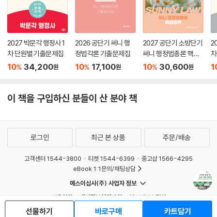
2027 박문각 행정사 1
2026 공단기 써니 행
2027 공단기 소방단기
2
차 단원별 기출문제집
정법각론 기출문제집
써니 행정법총론 핵심
차
집약
격
10
34,200
10
17,100
10
30,600
1
%
%
%
원
원
원
출
이 책을 구입하신 분들이 산 분야 책
로그인
최근 본 상품
주문/배송
고객센터 1544-3800
티켓 1544-6399
중고샵 1566-4295
eBook 1:1문의/채팅상담
예스이십사(주) 사업자 정보
이용약관
개인정보처리방침
청소년보호정책
PC버전
회사소개
거래처관계자께
선물하기
바로구매
카트담기