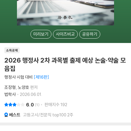
미리보기
사이즈비교
공유하기
소득공제
2026 행정사 2차 과목별 출제 예상 논술·약술 모
음집
행정사 시험 대비
제16판
조장형
노양호
편저
법학사
2026.06.01.
6.0
판매지수
192
1
베스트
고등고시/전문직 top100 2주