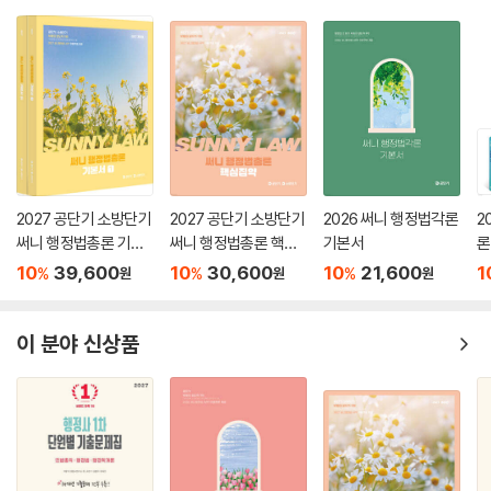
2027 공단기 소방단기
2027 공단기 소방단기
2026 써니 행정법각론
2
써니 행정법총론 기본
써니 행정법총론 핵심
기본서
론
서
집약
(
10
39,600
10
30,600
10
21,600
1
%
%
%
원
원
원
이 분야 신상품