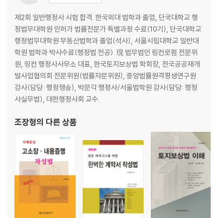
본서가 제16판에 이르기까지 수많은 합격생을 배출하며 최고의 수험서로
제2회 일반행정사 시험 합격. 한국외대 법학과 졸업, 단국대학교 행
자리 잡을 수 있게 헌신해 주신 이준희 선생님께 깊은 존경과 감사의 말씀
정법무대학원 인허가 법률전문가 특별과정 수료(10기), 단국대학교
을 올립니다. 이번 제16판은 새로운 집필진이 그 명맥을 잇고자 혼신의 힘
행정법무대학원 부동산법학과 졸업(석사), 서울시립대학교 일반대
을 다해 집필하였습니다.
학원 법학과 박사수료(행정법 전공). 現 법무법인 링컨로펌 전문위
원, 링컨 행정사사무소 대표, 한국토지보상법 학회장, 전국공공재개
아무쪼록 이 책으로 정진하시는 모든 수험생 여러분의 건강과 조기 합격을
발사업협의회 전문위원(법률자문위원), 중앙법률원격평생연구원
진심으로 기원합니다.
강사(담당: 행정쟁송), 박문각 행정사/서울법학원 강사(담당: 행정
사실무법), 대한행정사회 교수.
2026년 5월
편저자 행정사 조장형, 노양호 올림
조장형
의 다른 상품