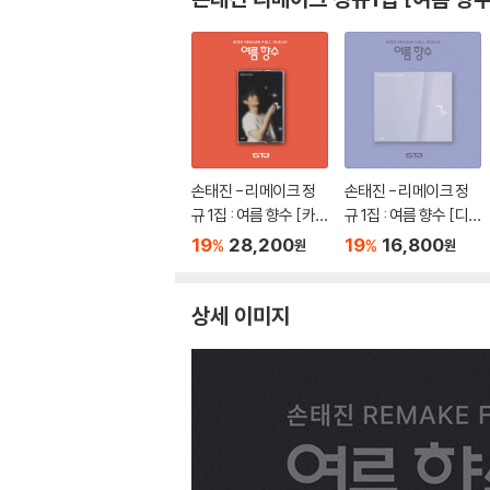
손태진 - 리메이크 정
손태진 - 리메이크 정
규 1집 : 여름 향수 [카
규 1집 : 여름 향수 [디
세트테이프 ver.]
지팩 ver.]
19
28,200
19
16,800
%
%
원
원
상세 이미지