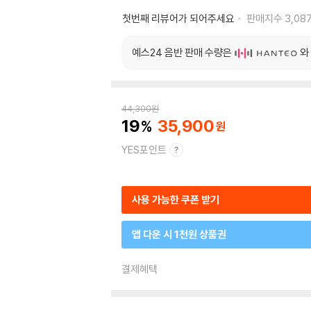
첫번째 리뷰어가 되어주세요
판매지수
3,08
예스24 음반 판매 수량은
와
44,300
원
19
35,900
YES포인트
사용 가능한 쿠폰 받기
앱 다운 시 1천원 상품권
결제혜택