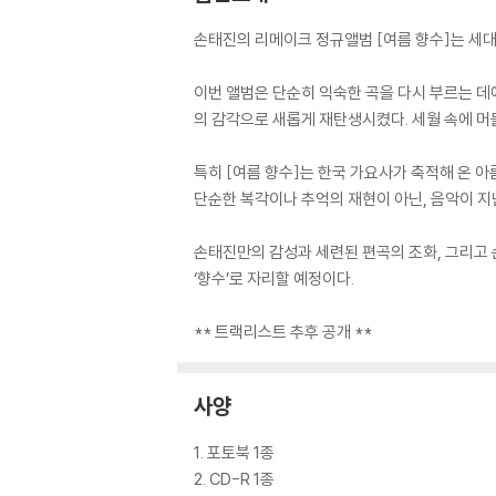
손태진의 리메이크 정규앨범 [여름 향수]는 세대
이번 앨범은 단순히 익숙한 곡을 다시 부르는 데
의 감각으로 새롭게 재탄생시켰다. 세월 속에 머
특히 [여름 향수]는 한국 가요사가 축적해 온 
단순한 복각이나 추억의 재현이 아닌, 음악이 지
손태진만의 감성과 세련된 편곡의 조화, 그리고
‘향수’로 자리할 예정이다.
** 트랙리스트 추후 공개 **
사양
1. 포토북 1종
2. CD-R 1종