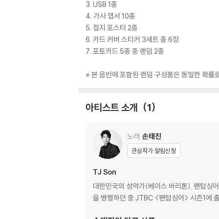
3. USB 1종
4. 가사 엽서 10종
5. 접지 포스터 2종
6. 카드 커버 스티커 3세트 총 6장
7. 포토카드 5종 중 랜덤 2종
※ 본 음반에 포함된 랜덤 구성품은 동일한 확률
아티스트 소개
1
노래
손태진
관심작가 알림신청
TJ Son
대한민국의 성악가(베이스 바리톤). 팬텀싱어 우
을 병행하던 중 JTBC <팬텀싱어> 시즌1에 