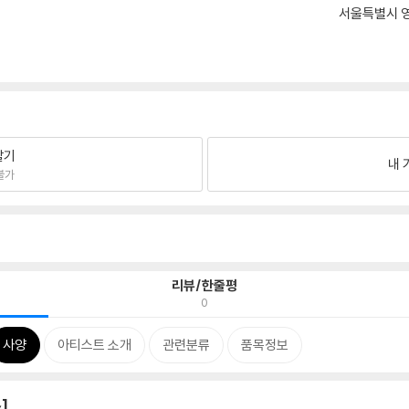
서울특별시 영
팔기
내 
불가
리뷰/한줄평
0
사양
아티스트 소개
관련분류
품목정보
]