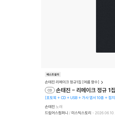
베스트셀러
손태진 리메이크 정규1집 [여름 향수]
손태진 - 리메이크 정규 1집 
CD
포토북 + CD + USB + 가사 엽서 10종 + 
손태진
노래
드림어스컴퍼니
/
미스틱스토리
2026.06.10.