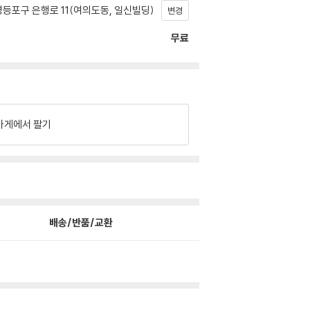
등포구 은행로 11(여의도동, 일신빌딩)
변경
무료
가게에서 팔기
배송/반품/교환