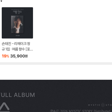
손태진 - 리메이크 정
규 1집 : 여름 향수 [포
토북 ver.]
19
35,900
%
원