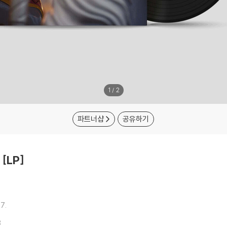
1
/
2
파트너샵
공유하기
 [LP]
7.
8