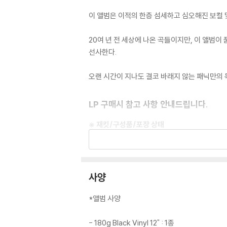
이 앨범은 이적의 한층 섬세하고 심오해진 보컬 
20여 년 전 세상에 나온 곡들이지만, 이 앨범
선사한다.
오랜 시간이 지나도 결코 바래지 않는 패닉만의 독
LP 구매시 참고 사항 안내드립니다.
※ 재킷/구성품/포장 상태
1) 제작/배송 과정에 따라 경미한 재킷 주름, 
외관상 불량 확인되는 상품을 개봉 시엔 반품/교
2) 디스크 라벨은 공정상 매끄럽게 부착되지 않
3) 일본 제작 LP는 대부분 겉비닐이 밀봉되어 
사양
4) 디지털 다운로드 코드는 본사에서 공지 없이 
*앨범 사양
※ 재생 불량
1) 침압 조절 기능이 없는 턴테이블을 사용하시는
- 180g Black Vinyl 12" : 1종