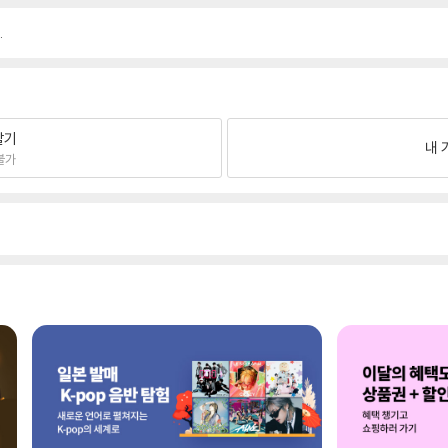
.
팔기
내 
불가