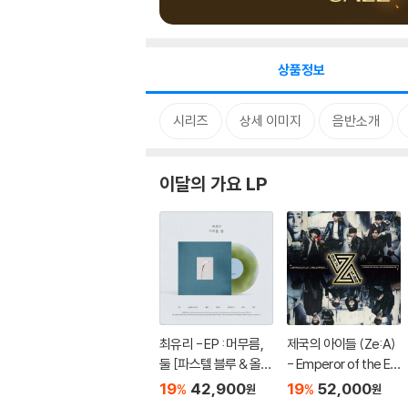
상품정보
시리즈
상세 이미지
음반소개
이달의 가요 LP
최유리 - EP : 머무름,
제국의 아이들 (Ze:A)
둘 [파스텔 블루 & 올리
- Emperor of the E
브 그린 컬러 10인치 Vi
mpire [립타이드 컬러
19
42,900
19
52,000
%
%
원
원
nyl]
LP]