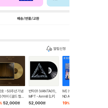
배송/반품/교환
알림신청
호 - 50주년 기념
반타01 (VANTA01),
IVE (아이브) - THE 2
희규 - 
 〈박수〉 [골드 컬러
MPT - Arrm8 [LP]
ND ALBUM : REVIVE
이킹 [LP
]
+ [화이트 마블 컬러 L
52,000
52,000
19
54,200
46,0
%
%
원
원
원
P]