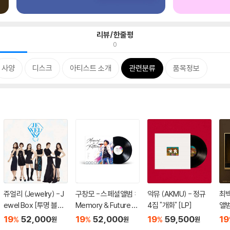
리뷰/한줄평
0
사양
디스크
아티스트 소개
관련분류
품목정보
쥬얼리 (Jewelry) - J
구창모 - 스페셜앨범 :
악뮤 (AKMU) - 정규
최백
ewel Box [투명 블루
Memory & Future [L
4집 "개화" [LP]
앨범
컬러 LP]
P]
LP
19
52,000
19
52,000
19
59,500
19
%
%
%
원
원
원