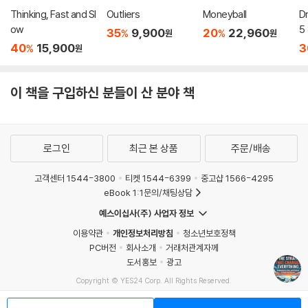
Thinking, Fast and Sl
Outliers
Moneyball
D
ow
5 
35
9,900
20
22,960
%
%
원
원
e
40
15,900
3
%
원
이 책을 구입하신 분들이 산 분야 책
로그인
최근 본 상품
주문/배송
고객센터 1544-3800
티켓 1544-6399
중고샵 1566-4295
eBook 1:1문의/채팅상담
예스이십사(주) 사업자 정보
이용약관
개인정보처리방침
청소년보호정책
PC버전
회사소개
거래처관계자께
도서홍보
광고
Copyright © YES24 Corp. All Rights Reserved.
MATOM9