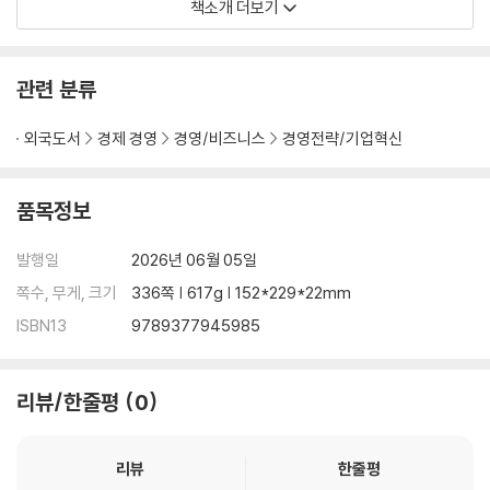
Written for students, analysts, policy readers, and general au
책소개 더보기
diences seeking a rigorous framework, this is not a book abou
t lines on a map. It is a guide to the negotiated strait: a bundle
d system of authority, services, and expectations that deter
관련 분류
mines who passes, when, and at what cost. Readers will com
e away able to analyse any polar gateway with sharper tools -
외국도서
경제 경영
경영/비즈니스
경영전략/기업혁신
distinguishing legal position from operational control, identifyi
ng where power concentrates in routine procedures, and und
품목정보
erstanding why the most consequential struggles over polar a
ccess are often fought in forms, invoices, and radio calls rathe
발행일
2026년 06월 05일
r than in dramatic confrontations at sea.
쪽수, 무게, 크기
336쪽 | 617g | 152*229*22mm
ISBN13
9789377945985
리뷰/한줄평
0
리뷰
한줄평