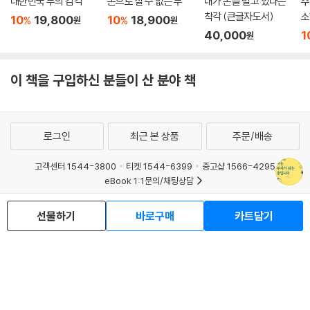
대한민국 부의 감각
돈으로 살 수 없는 부
내가 돈을 벌고 있다는
주
다. 반대로 방향이 나뉘면 흔들려도 전체가 무너지지 않습니다.
착각 (큰글자도서)
소
10
19,800
10
18,900
%
%
원
원
많은 사람들이 저축을 ‘그냥 모으는 것’이라고 생각합니다. 하지만 저축이
40,000
1
원
오래가려면 두 가지 방향으로 설계되어야 합니다.
가로 저축: 가늘고 길게, 부담 없이 꾸준히 모으는 저축
이 책을 구입하신 분들이 산 분야 책
세로 저축: 특정 목표를 위해 집중해서 모으는 저축
저는 이 두 방향을 동시에 갖출 때 저축이 비로소 ‘습관’이 아니라 ‘시스
템’이 된다고 생각합니다.
--- p.184
로그인
최근 본 상품
주문/배송
투자는 언제 시작하느냐보다 어떤 상태에서 시작하느냐가 더 중요합니다.
고객센터 1544-3800
티켓 1544-6399
중고샵 1566-4295
eBook 1:1문의/채팅상담
당신이 지금 투자하기 좋은 사람인지 점검하는 일, 그것이 투자 성공의 첫
단추입니다. 그리고 이 과정에서 반드시 기억해야 할 것이 있습니다. 많은
예스이십사(주) 사업자 정보
사람을 가장 빠르게 흔드는 감정, 바로 포모(FOMO: Fear of Missing O
선물하기
바로구매
카트담기
이용약관
개인정보처리방침
청소년보호정책
ut)입니다. ‘남들이 다 하고 있는 것 같은데 나만 뒤처지는 건 아닐까?’하는
PC버전
회사소개
거래처관계자께
불안. 그 불안이 사람을 준비 없이 시장으로 밀어 넣습니다. 포모는 시장이
도서홍보
광고
과열될 때 특히 강하게 나타납니다.
Copyright © YES24 Corp. All Rights Reserved.
MATOM13
친구가 코인으로 얼마 벌었다는 이야기, 뉴스에 쏟아지는 ‘이번이 기회’라
는 헤드라인, SNS 속 화려한 수익 인증샷. 이런 것들이 이성을 흐리게 만