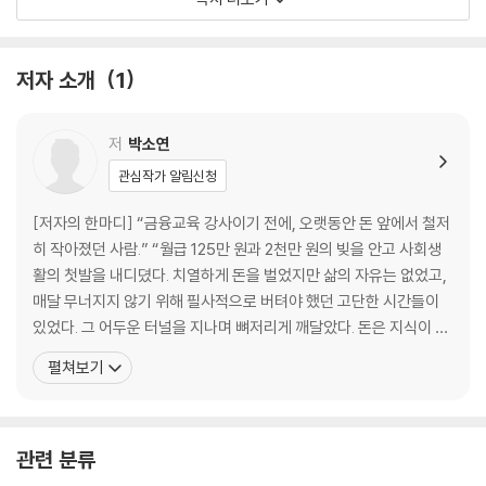
*출발선이 다른 사회초년생의 현실과 감정들
월급 125만 원, 그리고 2천만 원의 빚
출발선이 다르다고 뒤처지는 것은 아닙니다.
저자 소개
1
서른에 1억 모으기가 당연한가요?
단 한 번의 부자 경험 -승자효과와 부익부 빈익빈
이직도, 창업도 하지 않는 나는 실패한 걸까?
저
박소연
당신도 파이어족을 꿈꾸고 있나요?
관심작가 알림신청
| 당신의 실천 공간| 나의 ‘파이어 계획서’를 작성해 보세요.
[저자의 한마디] “금융교육 강사이기 전에, 오랫동안 돈 앞에서 철저
PART 3. 자산관리, 삶을 지키는 시스템 만들기
히 작아졌던 사람.” “월급 125만 원과 2천만 원의 빚을 안고 사회생
*진단 → 설계 → 흐름 → 버티는 습관까지
활의 첫발을 내디뎠다. 치열하게 돈을 벌었지만 삶의 자유는 없었고,
돈 관리에도 흐름이 있다 -자산관리 3단계
매달 무너지지 않기 위해 필사적으로 버텨야 했던 고단한 시간들이
소비 통제는 자산관리의 시작이다.
있었다. 그 어두운 터널을 지나며 뼈저리게 깨달았다. 돈은 지식이 많
돈에게 역할을 부여하라: 통장쪼개기
은 사람이 아니라, ‘흔들리지 않는 구조’를 만든 사람이 비로소 다룰
펼쳐보기
돈을 절대 놀게 하지 마세요
수 있다는 것을.” [프로필 및 약력] 현재 금융교육 기업 (주)유니어스
레버리지를 알면 돈이 새지 않는다.
에듀의 대표로서, 금융감독원을 비롯한 주요 금융기관 및 공공기관
돈도 건강검진이 필요하다.
과 손잡고 금융교육 콘텐츠를 개
| 당신의 실천 공간| 돈이 ‘놀지 않게’ 굴러가는 통장 흐름도
관련 분류