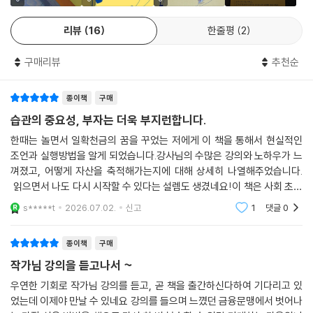
대가로만 바꾸지 않으며, 미래를 우연에 맡기지 않는 사람입니다. 내가 나
더 큰돈이 들어왔을 때 흔들리지 않을 사람입니다.
를 먹이고, 재우고, 지키는 힘. 그 ‘자립의 체력’을 기르는 과정이 바로 저자
당신의 출발선이 어디든, 지금 손에 쥔 월급이 얼마든, 중요한 건 이겁니다.
리뷰
16
한줄평
2
가 제안하는 ‘조금 느려도 확실한’ 부자의 길입니다. 이 책의 여정을 마치는
당신은 지금 버티고 있습니다. 그리고 버티는 것, 그 자체가 이미 성장입니
순간, 당신은 통장의 숫자보다 더 소중한 가치를 깨닫게 됩니다. 그것은 바
다.
구매리뷰
추천순
로 ‘내 삶을 내 뜻대로 쓰는 능력’입니다.
--- p.55
종이책
구매
서평
서른에 1억이 있느냐 없느냐를 따질 것이 아니라 내 돈이 스스로 불어나는
수십억의 수익률보다 더 위대한, 평범한 이들의 자존감 있는 자산 분투기
습관의 중요성, 부자는 더욱 부지런합니다.
구조를 하루라도 빨리 만드는 것입니다. 같은 노력에도 기울기가 달라지는
이 책은 금융이라는 차가운 숫자 뒤에 숨은 뜨거운 감정을 읽어내는 책입
한때는 놀면서 일확천금의 꿈을 꾸었는 저에게 이 책을 통해서 현실적인
그 순간이 바로 나의 가속도 시점입니다. 그러니 남들의 숫자에 휘둘릴 필
니다. 저자는 가난을 순수함으로 포장하지도, 부를 탐욕으로 몰아세우지도
조언과 실행방법을 알게 되었습니다.강사님의 수많은 강의와 노하우가 느
요 없습니다. 대신 내 돈이 일을 시작하게 만드는 선순환의 준비를 지금 당
않습니다. 다만, 타인의 기준에 기죽지 않는 ‘나만의 부자 기준’을 세울 것
껴졌고, 어떻게 자산을 축적해가는지에 대해 상세히 나열해주었습니다.
장 시작하세요. 그 시점이 조금이라도 앞당겨질수록 당신의 미래 곡선은
을 권합니다. 의지력에만 기대는 공허한 다짐 대신 돈이 자동으로 흐르게
읽으면서 나도 다시 시작할 수 있다는 설렘도 생겼네요!이 책은 사회 초년
더 가파르게 상승할 수 있습니다.
만드는 ‘시스템’을 설계하는 법을 다정하게 안내합니다. 내가 나를 먹이고,
생에게는 더더욱 좋은 바이블이고, 40대인 저에게는 앞으로 돈의 개념과
s*****t
2026.07.02.
신고
1
댓글
0
--- p.69
불려나갈 방법을 재
재우고, 지키는 힘, 즉 ‘자립’의 체력을 기르는 과정이야말로 우리가 추구해
야 할 진정한 부의 본질임을 설득합니다. 마이너스에서 시작한 이들에게는
종이책
구매
우리는 종종 ‘돈을 잘 관리하는 사람’을 돈을 많이 모은 사람, 혹은 주식·코
위로를, 정체된 이들에게는 새로운 방향을 제시합니다.
인·부동산 같은 투자로 큰 수익을 낸 사람이라고 착각합니다. 그래서 그런
작가님 강의을 듣고나서 ~
사람들을 보며 이렇게 생각해 버리기도 합니다.
재테크 서적의 탈을 쓴 ‘가장 정직한 자존감의 기록’
우연한 기회로 작가님 강의를 듣고, 곧 책을 출간하신다하여 기다리고 있
‘역시 저들이 특별했던 거야.’
었는데 이제야 만날 수 있네요 강의를 들으며 느꼈던 금융문맹에서 벗어나
이 책은 재테크 서적의 탈을 쓴 ‘자존감의 기록’입니다. 저자는 수십억의 수
그렇게 자산관리는 시작도 하기 전에 포기되는 경우가 많습니다. 그런데