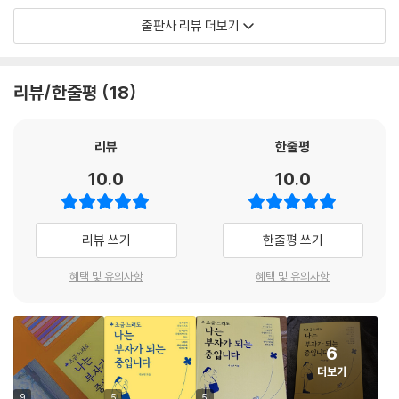
니다. 그 말들에는 따뜻함이 있습니다. 사람의 가치를 돈으로만 재지 않겠
근육’의 성장기입니다. “빚을 갚고 있다면 돈을 잃는 것이 아니라, 더 큰 부
출판사 리뷰 더보기
다는 의지이기도 합니다. 하지만 동시에 이 말들은 더 나은 삶을 향한 욕망
를 담을 그릇을 빚는 중입니다.” 이 책을 덮는 순간, 당신은 마이너스라는
을 스스로 검열하게 만들기도 합니다. 욕망을 죄책감으로 바꾸고, 준비를
숫자에 더 이상 주눅 들지 않는 자신을 발견하게 될 것입니다.
계산적이라며 경계하게 만듭니다.
리뷰/한줄평
18
--- p.21
[사회초년생을 위한 ‘지속 가능한’ 시스템 로드맵]
“모두가 ‘빨리’를 외칠 때, 우리는 ‘바르게’를 고민합니다.”
돈은 행복을 보장해 주지는 않지만 불행을 완충해 줄 수 있는 힘은 가집니
타인의 억대 연봉과 성공담에 내 통장이 초라해 보였다면, 그것은 당신의
리뷰
한줄평
다. 이 차이가 중요합니다. 돈이 있다고 해서 행복해지는 것은 아니지만 돈
부족함이 아니라 ‘기준의 부재’ 때문입니다. 이 책은 단순히 돈을 불리는 기
10.0
10.0
이 없어서 불행해지는 순간은 분명 존재합니다. 병원비가 없어서 치료를
술을 넘어, 돈 때문에 비굴해지지도 오만해지지도 않는 ‘나만의 부자 기
미루는 순간, 집세를 내지 못해 이사를 걱정하는 순간, 아이의 교육비 때문
준’을 세우는 여정을 안내합니다.
에 잠을 설치는 순간. 이런 순간들에서 돈은 행복을 만들어주는 것이 아니
작심삼일로 끝나는 의지에 기대지 마세요. 이 책은 돈이 자동으로 흐르게
리뷰 쓰기
한줄평 쓰기
라, 불행이 더 깊어지지 않도록 막아주는 방어막이 됩니다.
만드는 구체적인 ‘자금 흐름 시스템’ 설계도를 제시합니다. 길을 잃은 사회
--- p.26
초년생에게 이 로드맵은 막막한 숫자의 공포를 이겨낼 가장 실질적인 무기
혜택 및 유의사항
혜택 및 유의사항
가 되어줄 것입니다.
당신이 지금 빚을 갚고 있다면, 그것은 단순히 돈을 갚는 과정이 아닙니다.
돈을 다루는 사람으로 성장하는 과정입니다. 매달 30만 원씩 갚는다는 것
[돈의 기술이 아닌, ‘삶의 자립’을 선택한 당신에게]
은 30만 원을 관리할 수 있는 사람이 되어가는 과정입니다. 지금 125만 원
6
“자유는 오직 ‘자립’이라는 단단한 바닥 위에서만 가능합니다.”
으로 생활하고 있다면, 그것은 부끄러운 일이 아닙니다. 그 안에서 버티며
더보기
진정한 부자는 단순히 돈이 많은 사람이 아닙니다. 자신의 시간을 노동의
계획을 세우는 것 자체가 이미 훈련입니다. 그렇게 버텨온 당신은 나중에
9
5
5