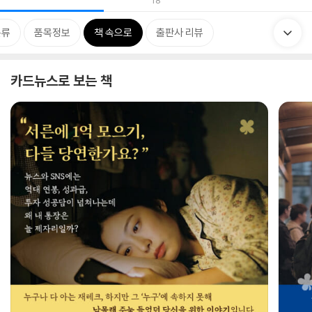
18
분류
품목정보
책 속으로
출판사 리뷰
카드뉴스로 보는 책