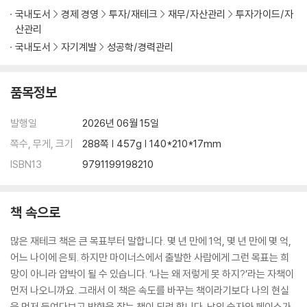
PART 4. 소비와 저축도 전략이 필요합니다
국내도서
경제 경영
투자/재테크
재무/자산관리
투자가이드/자
*무의식적 소비에서 벗어나, 선택하는 소비로
산관리
소득이 늘어날 때 가장 먼저 해야 할 일
국내도서
자기계발
성공학/경력관리
안 샀는데요. 샀습니다: 장바구니 효과
감정 소비, 얼마나 하고 있나요?
품목정보
카페라테 효과: 소비를 저축으로 바꾸는 첫 단추
디드로 효과, 소비 아닌 저축에 적용하세요.
발행일
2026년 06월 15일
저축에도 방향이 있습니다.
쪽수, 무게, 크기
288쪽 | 457g | 140*210*17mm
버티는 저축은 오래가지 않는다:저축을 ‘즐거운 습관’으로
| 당신의 실천 공간| 당신은 무엇을 사고, 무엇을 지키고 싶나요?
ISBN13
9791199198210
PART 5. 투자, 나답게 시작하는 법
*습관이 투자가 되고, 나만의 기준이 안전망이 됩니다.
책 속으로
나는 투자하기 적합한 사람일까?
많은 재테크 책은 큰 목표부터 말합니다. 몇 년 만에 1억, 몇 년 만에 몇 억,
나는 ‘투자 쇼핑’ 합니다.
어느 나이에 은퇴. 하지만 마이너스에서 출발한 사람에게 그런 목표는 희
비상금과 종잣돈으로 투자의 안전망을 갖추세요.
망이 아니라 압박이 될 수 있습니다. ‘나는 왜 저렇게 못 하지?’라는 자책이
설명할 수 없는 투자는 아직 내 것이 아닙니다.
먼저 나오니까요. 그래서 이 책은 속도를 바꾸는 책이라기보다 나의 현실
수익보다 먼저, 나의 판단을 기록하세요.
을 먼저 들여다보고 방향을 잡는 책이 되려 합니다. 남의 숫자와 페이스가