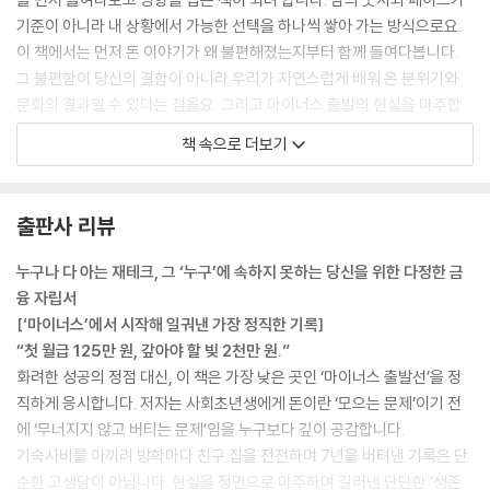
| 당신의 실천 공간| 나답게 오래 가는 투자 시스템 한 장 만들기
기준이 아니라 내 상황에서 가능한 선택을 하나씩 쌓아 가는 방식으로요.
이 책에서는 먼저 돈 이야기가 왜 불편해졌는지부터 함께 들여다봅니다.
PART 6. 부자처럼 생각하는 연습
그 불편함이 당신의 결함이 아니라 우리가 자연스럽게 배워 온 분위기와
*돈과 함께 살아가는 철학
문화의 결과일 수 있다는 점을요. 그리고 마이너스 출발의 현실을 마주합
부자들은 왜 하나같이 침대를 정리하라고 할까?
니다. 출발선이 다른 것은 사실이지만, 그것이 끝이 아니라는 것을요. 그다
매일 밤, 나는 돈에게 안부를 건넨다.
책 속으로 더보기
음에는 구체적인 방법을 나눕니다. 비상금을 만드는 이유, 통장을 나누는
그런 자린고비가 되어야만 한다면, 전 부자 안 할래요.
방식, 돈이 놀지 않게 만드는 습관, 소비를 ‘자책’이 아니라 ‘설계’로 바꾸는
당신의 돈그릇은 마음의 크기와 비례합니다.
연습, 투자에서 반드시 필요한 안전망과 기록, 마지막으로 돈과 함께 살아
시간의 효율과 미래에 대한 대비가 내일의 나를 만든다
출판사 리뷰
가는 태도까지. 이 책은 그 흐름을 처음부터 끝까지 함께 걸어 보는 이야기
| 당신의 실천 공간| 부자처럼 생각하는 연습
입니다.
누구나 다 아는 재테크, 그 ‘누구’에 속하지 못하는 당신을 위한 다정한 금
--- pp.7-8
에필로그: 오늘보다 조금 더 자유로운 내일을 위해
융 자립서
[‘마이너스’에서 시작해 일궈낸 가장 정직한 기록]
반면 가난이 생존이 되면 줄이는 순간마다 마음이 먼저 축소됩니다. 절제
“첫 월급 125만 원, 갚아야 할 빚 2천만 원.”
가 체념이 되고, “나는 이 정도면 돼요.”라는 말은 어느새 “나는 이 정도밖
화려한 성공의 정점 대신, 이 책은 가장 낮은 곳인 ‘마이너스 출발선’을 정
에 안 돼요.”로 바뀝니다. 검소함은 선택이어야 하고, 가난은 나를 포기하
직하게 응시합니다. 저자는 사회초년생에게 돈이란 ‘모으는 문제’이기 전
는 핑계가 되어서는 안 됩니다.
에 ‘무너지지 않고 버티는 문제’임을 누구보다 깊이 공감합니다.
우리 사회는 때때로 가난을 ‘순수함’이나 ‘청렴함’으로 감싸 안습니다. 가진
기숙사비를 아끼려 방학마다 친구 집을 전전하며 7년을 버텨낸 기록은 단
것은 적어도 마음은 부자라거나, 소박하게 사는 게 더 인간답다는 말들입
순한 고생담이 아닙니다. 현실을 정면으로 마주하며 길러낸 단단한 ‘생존