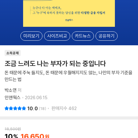
미리보기
사이즈비교
카드뉴스
공유하기
소득공제
조금 느려도 나는 부자가 되는 중입니다
돈 때문에 주눅 들지도, 돈 때문에 우월해지지도 않는, 나만의 부자 기준을
만드는 법
박소연
저
인앤웍스
2026.06.15.
10.0
판매지수
462
18
18,500
원
10
16,650