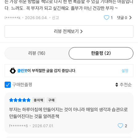
는 가장 쉬운 방법을 책으로 다시 한 번 복습할 수 있길 기대하는 마음입니
익률을 자랑하는 대신, 125만 원의 월급 속에서 어떻게 삶의 주도권을 지
제가 현장에서 느낀 건 조금 다릅니다. 돈을 진짜 잘 다루는 사람은 ‘큰 수
다. 느려도.. 꼭 부자가 되고 싶긴해요. 졸부가 아닌 건강한 부자 ~
켜냈는지, 그리고 빚을 갚아낸 경험이 어떻게 한 인간의 정체성을 바꾸는
익’의 사람이 아니라 돈의 흐름을 설계하고 중심을 잃지 않는 사람입니다.
지를 증명합니다. 특히 마지막 장에서 강조하는 ‘자립’과 ‘나눔’의 철학은
l******k
2026.06.04.
신고
1
댓글
0
돈이 들어오면 어디로 흘러가야 하는지, 돈이 새는 곳은 어디인지, 흔들릴
돈 앞에 주눅 들었던 사회초년생들에게 단순한 부자가 아닌 ‘품격 있는 어
때에도 다시 돌아올 기준이 무엇인지, 그걸 알고 있는 사람이요. 돈의 흐름
리뷰 전체보기
른’으로 성장할 로드맵을 제시합니다. 벼락부자의 신화가 판치는 시대에,
은 복잡해 보이지만 큰 틀에서는 세 단계로 나눠볼 수 있습니다. 이 세 단계
묵묵히 제 자리를 지키며 부를 쌓아가는 이들을 위한 가장 정직한 헌사입
는 ‘빨리 불리는 기술’이 아니라, 무너지지 않는 구조를 만드는 순서입니다.
니다.
--- p.99
리뷰
16
한줄평
2
소비를 ‘악’으로 여기는 자산관리는 오래가지 못합니다. 자산관리는 벌을
클린봇
이 부적절한 글을 감지 중입니다.
설정
주는 과정이 아니라 삶을 지키는 과정이기 때문입니다. 어떤 소비는 정말
로 우리를 회복시키고, 삶을 더 나아지게 만들기도 합니다. 그 소비가 삶의
구매한줄평
추천순
만족을 준다면 즐겨도 됩니다. 그런데 여기서 꼭 물어봐야 할 질문이 하나
더 있습니다.
종이책
구매
“왜 그 소비를 당신은 ‘방해 요소’라고 꼽았나요?”
부자는 하루아침에 만들어지는 것이 아니라 매일의 생각과 습관으로
방해 요소로 꼽았다는 건 그 소비가 기쁨보다 자책을 더 크게 남긴다는 뜻
만들어진다는 것을 알려준책
입니다. 치킨을 시켜 먹으면서도, 덕질을 하면서도, 택시를 타면서도 마음
한구석이 찜찜하다면, 그건 단순한 소비가 아니라 재정 스트레스의 원인이
f*******6
2026.07.01.
2
되고 있다는 신호입니다.