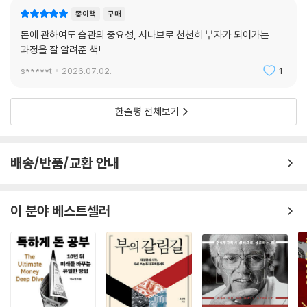
만약 그것을 진짜로 삶의 기쁨으로만 여겼다면 사람은 보통 그걸 ‘방해 요
종이책
구매
소’라고 부르지 않습니다. 오히려 “이건 내 삶의 작은 행복이야.”라고 말합
돈에 관하여도 습관의 중요성, 시나브로 천천히 부자가 되어가는
니다. 그런데 스스로 방해 요소라고 느꼈다면 그건 이미 경고등이 켜진 지
과정을 잘 알려준 책!
출입니다. 이 경우에는 ‘참는 의지’로 버티기보다 소비 방식 자체가 바뀌어
야 합니다.
s*****t
2026.07.02.
1
--- p.108
한줄평 전체보기
언젠가 한 친구가 제게 말했습니다. 월급이 200만 원에서 300만 원으로
올랐을 때 이상한 경험을 했다고. 100만 원이나 더 버는데 저축은 그대로
였습니다. 아니, 어떤 달은 오히려 줄었다고 합니다.
배송/반품/교환 안내
지출 내역을 보니 답이 보였습니다. 네일아트, 외식, 택시, 비싼 옷, 잦은 티
타임까지. 하나하나는 작았습니다. 2만 원이 3만 원 된 것, 버스비 1,500원
이 택시비 1만 원 된 것. 그런데 한 달치가 쌓이니 100만 원이 되어 버렸습
이 분야 베스트셀러
니다. 이걸 ‘라이프스타일 인플레션’이라고 부릅니다. 소득이 늘면 지출도
함께 늘어나는 현상이요. 문제는 이게 나쁜 소비가 아니라는 겁니다. 다 정
당한 소비입니다. 그런데 이상하게도 그렇게 쓰고 나면 마음이 편하지 않
습니다. 그때 깨달았습니다. 소비가 문제가 아니라 소비에 전략이 없다는
게 문제라는 걸요.
--- p.146