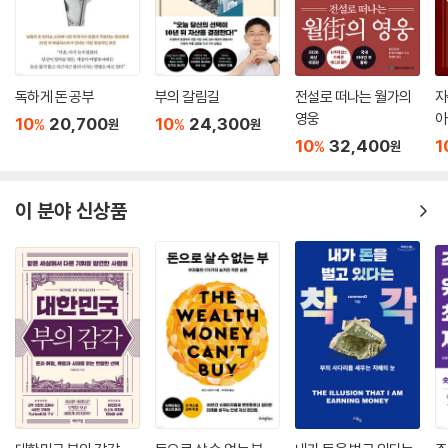
작은 돈은 무의미하지 않습니다. 작은 돈은 ‘작아서’가 아니라 ‘반복되기 때
문에’ 의미가 생깁니다. 눈덩이를 굴려 눈사람을 만드는 장면을 떠올려 보
세요. 처음에는 손바닥만 하던 눈덩이도 오래 굴릴수록 모양도 속도도 달
독하게 돈 공부
부의 갈림길
전설로 떠나는 월가의
자
라집니다. 예를 들어 매달 15만 원을 30년간 모은다면 원금은 5,400만
영웅
아
10
20,700
10
24,300
%
%
원
원
원입니다. 그런데 꾸준히 연 6% 복리 상품으로 관리한다고 가정하면(세
경
10
32,400
1
%
원
금/수수료 미반영), 1억 5천만 원이 됩니다. 단리로 계산해도 1억 원이 넘
습니다. 즉 거의 2배에 가까운 돈이 이자로 생긴다는 이야기입니다.
그런데 반대로 같은 기간에 그 15만 원이 습관처럼 흩어진다면 30년 후에
이 분야 신상품
는 아무것도 남지 않습니다. 결국 차이를 만드는 건 ‘큰 한 방’이 아니라 ‘작
은 습관의 반복’입니다.
그래서 저는 카페라테 효과를 이렇게 다시 정의하고 싶습니다. ‘절약’이 아
니라 ‘전환’입니다. 커피를 참는 기술이 아니라 작은 지출을 나를 위해 일하
는 돈으로 바꾸는 기술입니다.
--- pp.172-173
저축은 금액보다 먼저 방향과 설계가 필요합니다. 어떤 저축은 길게 끌고
가는 ‘기초 체력’이 되어야 하고, 어떤 저축은 목표를 향해 뚜렷하게 쌓여야
합니다. 저축을 한 덩어리로만 생각하면 흔들릴 때마다 한 번에 무너집니